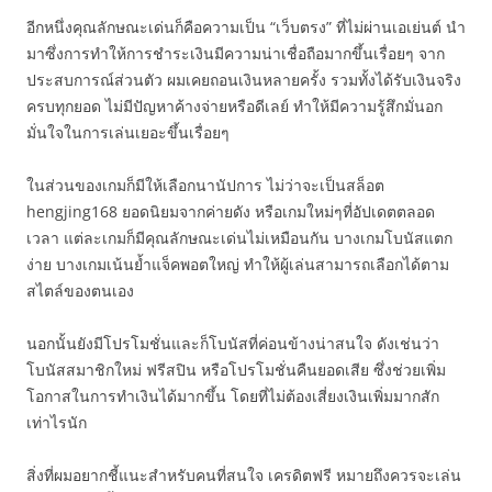
อีกหนึ่งคุณลักษณะเด่นก็คือความเป็น “เว็บตรง” ที่ไม่ผ่านเอเย่นต์ นำ
มาซึ่งการทำให้การชำระเงินมีความน่าเชื่อถือมากขึ้นเรื่อยๆ จาก
ประสบการณ์ส่วนตัว ผมเคยถอนเงินหลายครั้ง รวมทั้งได้รับเงินจริง
ครบทุกยอด ไม่มีปัญหาค้างจ่ายหรือดีเลย์ ทำให้มีความรู้สึกมั่นอก
มั่นใจในการเล่นเยอะขึ้นเรื่อยๆ
ในส่วนของเกมก็มีให้เลือกนานัปการ ไม่ว่าจะเป็นสล็อต
hengjing168 ยอดนิยมจากค่ายดัง หรือเกมใหม่ๆที่อัปเดตตลอด
เวลา แต่ละเกมก็มีคุณลักษณะเด่นไม่เหมือนกัน บางเกมโบนัสแตก
ง่าย บางเกมเน้นย้ำแจ็คพอตใหญ่ ทำให้ผู้เล่นสามารถเลือกได้ตาม
สไตล์ของตนเอง
นอกนั้นยังมีโปรโมชั่นและก็โบนัสที่ค่อนข้างน่าสนใจ ดังเช่นว่า
โบนัสสมาชิกใหม่ ฟรีสปิน หรือโปรโมชั่นคืนยอดเสีย ซึ่งช่วยเพิ่ม
โอกาสในการทำเงินได้มากขึ้น โดยที่ไม่ต้องเสี่ยงเงินเพิ่มมากสัก
เท่าไรนัก
สิ่งที่ผมอยากชี้แนะสำหรับคนที่สนใจ เครดิตฟรี หมายถึงควรจะเล่น