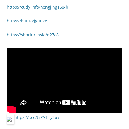
https://cutly.info/hengjing168-b
https://bitt.to/jguu7x
https://shorturl.asia/n27a8
https://t.co/tkPATHy2uv