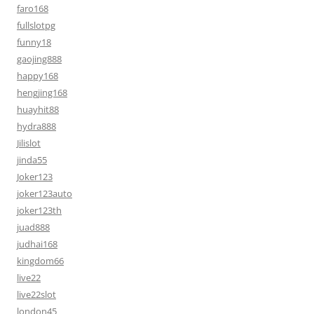
faro168
fullslotpg
funny18
gaojing888
happy168
hengjing168
huayhit88
hydra888
Jilislot
jinda55
Joker123
joker123auto
joker123th
juad888
judhai168
kingdom66
live22
live22slot
london45