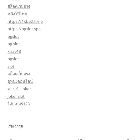
สล็อตเว็บตรง
หนังโป๊ไทย
https://1xbetth.vip
https://pgslot.spa
pgslot
pg slot
kiss918
pgslot
slot
สล็อตเว็บตรง
ดูหนังออนไลน์
ทางเข้า joker
joker slot
โจ๊กเกอร์123
เรื่องล่าสุด