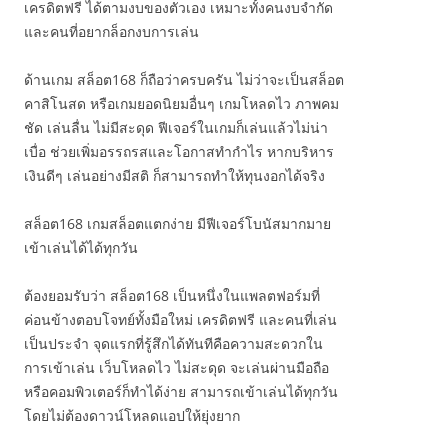
เครดิตฟรี ได้ตามงบของตัวเอง เหมาะทั้งคนงบจำกัด
และคนที่อยากล็อกงบการเล่น
ด้านเกม สล็อต168 ก็ถือว่าครบครัน ไม่ว่าจะเป็นสล็อต
คาสิโนสด หรือเกมยอดนิยมอื่นๆ เกมโหลดไว ภาพคม
ชัด เล่นลื่น ไม่มีสะดุด ฟีเจอร์ในเกมก็เล่นแล้วไม่น่า
เบื่อ ช่วยเพิ่มอรรถรสและโอกาสทำกำไร หากบริหาร
เงินดีๆ เล่นอย่างมีสติ ก็สามารถทำให้ทุนงอกได้จริง
สล็อต168 เกมสล็อตแตกง่าย มีฟีเจอร์โบนัสมากมาย
เข้าเล่นได้ได้ทุกวัน
ต้องยอมรับว่า สล็อต168 เป็นหนึ่งในแพลตฟอร์มที่
ค่อนข้างตอบโจทย์ทั้งมือใหม่ เครดิตฟรี และคนที่เล่น
เป็นประจำ จุดแรกที่รู้สึกได้ทันทีคือความสะดวกใน
การเข้าเล่น เว็บโหลดไว ไม่สะดุด จะเล่นผ่านมือถือ
หรือคอมพิวเตอร์ก็ทำได้ง่าย สามารถเข้าเล่นได้ทุกวัน
โดยไม่ต้องดาวน์โหลดแอปให้ยุ่งยาก