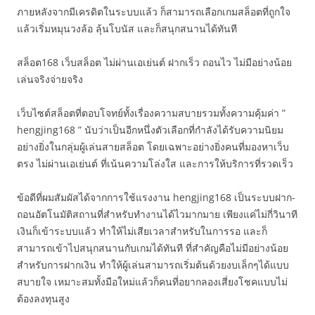
ภายหลังจากมีเครดิตในระบบแล้ว ก็สามารถเลือกเกมสล็อตที่ถูกใจ
แล้วเริ่มหมุนวงล้อ ลุ้นโบนัส และก็สนุกสนานได้ทันที
สล็อต168 เว็บสล็อต ไม่ผ่านเอเย่นต์ ฝากเร็ว ถอนไว ไม่มีอย่างน้อย
เล่นจริงจ่ายจริง
เว็บไซต์สล็อตที่ตอบโจทย์ทั้งเรื่องความสบายรวมทั้งความคุ้มค่า ”
hengjing168 ” นับว่าเป็นอีกหนึ่งตัวเลือกที่กำลังได้รับความนิยม
อย่างยิ่งในกลุ่มผู้เล่นสายสล็อต โดยเฉพาะอย่างยิ่งคนที่มองหาเว็บ
ตรง ไม่ผ่านเอเย่นต์ ที่เน้นความโล่งใส และการให้บริการที่รวดเร็ว
ข้อดีที่ผมสัมผัสได้จากการใช้แรงงาน hengjing168 เป็นระบบฝาก-
ถอนอัตโนมัติสถานที่สำหรับทำงานได้ไวมากมาย เพียงแค่ไม่กี่วินาที
เงินก็เข้าระบบแล้ว ทำให้ไม่เสียเวลาสำหรับในการรอ และก็
สามารถเข้าไปสนุกสนานกับเกมได้ทันที ที่สำคัญคือไม่มีอย่างน้อย
สำหรับการฝากเงิน ทำให้ผู้เล่นสามารถเริ่มต้นด้วยงบเล็กๆได้แบบ
สบายใจ เหมาะสมทั้งมือใหม่แล้วก็คนที่อยากลองเสี่ยงโชคแบบไม่
ต้องลงทุนสูง