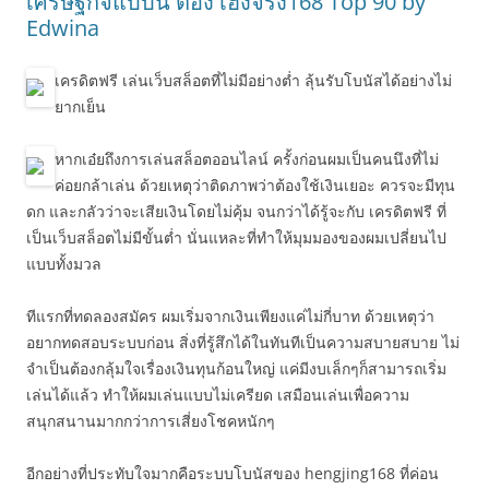
เศรษฐกิจแบบนี้ ต้อง เฮงจริง168 Top 90 by
Edwina
เครดิตฟรี เล่นเว็บสล็อตที่ไม่มีอย่างต่ำ ลุ้นรับโบนัสได้อย่างไม่
ยากเย็น
หากเอ๋ยถึงการเล่นสล็อตออนไลน์ ครั้งก่อนผมเป็นคนนึงที่ไม่
ค่อยกล้าเล่น ด้วยเหตุว่าติดภาพว่าต้องใช้เงินเยอะ ควรจะมีทุน
ดก และกลัวว่าจะเสียเงินโดยไม่คุ้ม จนกว่าได้รู้จะกับ เครดิตฟรี ที่
เป็นเว็บสล็อตไม่มีขั้นต่ำ นั่นแหละที่ทำให้มุมมองของผมเปลี่ยนไป
แบบทั้งมวล
ทีแรกที่ทดลองสมัคร ผมเริ่มจากเงินเพียงแค่ไม่กี่บาท ด้วยเหตุว่า
อยากทดสอบระบบก่อน สิ่งที่รู้สึกได้ในทันทีเป็นความสบายสบาย ไม่
จำเป็นต้องกลุ้มใจเรื่องเงินทุนก้อนใหญ่ แค่มีงบเล็กๆก็สามารถเริ่ม
เล่นได้แล้ว ทำให้ผมเล่นแบบไม่เครียด เสมือนเล่นเพื่อความ
สนุกสนานมากกว่าการเสี่ยงโชคหนักๆ
อีกอย่างที่ประทับใจมากคือระบบโบนัสของ hengjing168 ที่ค่อน