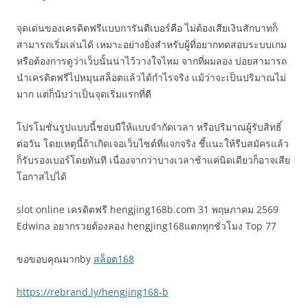
จุดเด่นของเครดิตฟรีแบบการันตีเบอร์คือ ไม่ต้องเสียเงินสักบาทก็
สามารถเริ่มเล่นได้ เหมาะอย่างยิ่งสำหรับผู้ที่อยากทดสอบระบบเกม
หรือต้องการดูว่าเว็บนั้นน่าไว้วางใจไหม จากที่ผมลอง บ่อยสามารถ
นำเครดิตฟรีไปหมุนสล็อตแล้วได้กำไรจริง แม้ว่าจะเป็นปริมาณไม่
มาก แต่ก็นับว่าเป็นจุดเริ่มแรกที่ดี
โปรโมชั่นรูปแบบนี้ชอบมีให้แบบจำกัดเวลา หรือปริมาณผู้รับสิทธิ์
ต่อวัน โดยเหตุนี้ถ้าเกิดเจอเว็บไซต์ที่แจกจริง ชี้แนะให้รีบสมัครแล้ว
ก็รับรองเบอร์โดยทันที เนื่องจากว่าบางเวลาช้าแค่นิดเดียวก็อาจเสีย
โอกาสไปได้
slot online เครดิตฟรี hengjing168b.com 31 พฤษภาคม 2569
Edwina อยากรวยต้องลอง hengjing168แตกทุกชั่วโมง Top 77
ขอขอบคุณมากby
สล็อต168
https://rebrand.ly/hengjing168-b