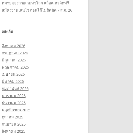
หมายของสายเกมทั่วโลก สล็อตเครดิตฟรี
สมัครง่าย เล่นไว ถอนได้ไม่ติดขัด 7 ส.ค. 26
คลังเก็บ
สิงหาคม 2026
กรกฎาคม 2026
มิถุนายน 2026
พฤษภาคม 2026
เมษายน 2026
มีนาคม 2026
กุมภาพันธ์ 2026
มกราคม 2026
ธันวาคม 2025
พฤศจิกายน 2025
ตุลาคม 2025
กันยายน 2025
สิงหาคม 2025