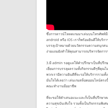
ซึ่งการดาวน์โหลดเกมมาเล่นบนโทรศัพท์มื
android หรือ iOS เราก็พร้อมยินดีให้บริก
บรรลุเป้าหมายด้วยนวัตกรรมความสนุกสนานร
ง่ายแถมยังทำให้คุณสามารถบริหารจัดการระ
3.มี admin รอดูแลให้คำปรึกษาเป็นที่ปรึกษ
เยี่ยมการบรรลุผลรวมทั้งกิจกรรมดีๆที่คุณ
พวกเรามีความยินดีที่จะรอให้บริการรวมทั้
มั่นใจได้เลยว่า เล่นเกมสล็อตออนไลน์ตรงนี
คณะทำงานมืออาชีพ
ที่จะขอให้คำเสนอแนะและก็เป็นที่ปรึกษาคอยด
ความสุขบันเทิงใจ รวมทั้งเป็นกิจกรรมพิเศษท