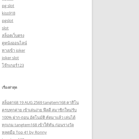
pg slot
kiss918
pgslot
slot
สล็อตเว็บตรง
ดูหนังออนไลน์
ทางเข้า joker
joker slot
โจ๊กเกอร์123
เรื่องล่าสุด
สล็อต168 19 AUG 2569 tangtem168 คาสิโน
ครบทุกค่าย เข้าเล่นง่าย ฟีลดี สมาชิกใหม่รับ
100% ฝาก-ถอน อัตโนมัติ คัดมาแล้ว เล่นได้
ทุกเกม tangtem168 เข้าให้ทัน ก่อนรางวัล
หลุดมือ Top 41 by Ronny