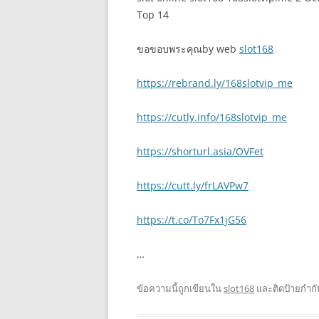
Top 14
ขอขอบพระคุณby web
slot168
https://rebrand.ly/168slotvip_me
https://cutly.info/168slotvip_me
https://shorturl.asia/OVFet
https://cutt.ly/frLAVPw7
https://t.co/To7Fx1jG56
…
ข้อความนี้ถูกเขียนใน
slot168
และติดป้ายกำก