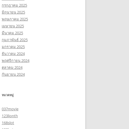
กรกฎาคม 2025
มิถุนายน 2025
พฤษภาคม 2025
เมษายน 2025
มีนาคม 2025
กุมภาพันธ์ 2025
มกราคม 2025
ธันวาคม 2024
พฤศจิกายน 2024
ตุลาคม 2024
กันยายน 2024
หมวดหมู่
037movie
123lionth
168slot