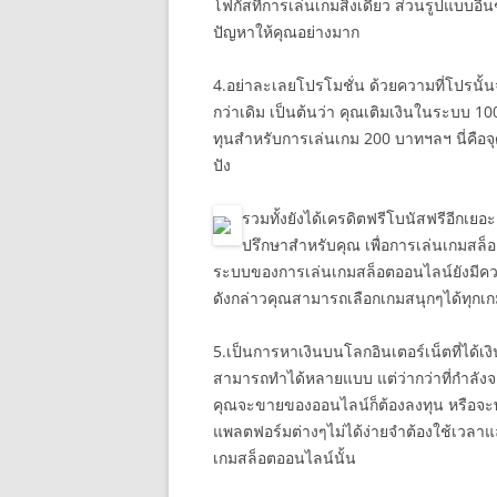
โฟกัสที่การเล่นเกมสิ่งเดียว ส่วนรูปแบบ
ปัญหาให้คุณอย่างมาก
4.อย่าละเลยโปรโมชั่น ด้วยความที่โปรนั้
กว่าเดิม เป็นต้นว่า คุณเติมเงินในระบบ 10
ทุนสำหรับการเล่นเกม 200 บาทฯลฯ นี่คือจุ
ปัง
รวมทั้งยังได้เครดิตฟรีโบนัสฟรีอีกเยอ
ปรึกษาสำหรับคุณ เพื่อการเล่นเกมสล็อตอ
ระบบของการเล่นเกมสล็อตออนไลน์ยังมีความ
ดังกล่าวคุณสามารถเลือกเกมสนุกๆได้ทุกเกม
5.เป็นการหาเงินบนโลกอินเตอร์เน็ตที่ได้เ
สามารถทำได้หลายแบบ แต่ว่ากว่าที่กำลังจะไ
คุณจะขายของออนไลน์ก็ต้องลงทุน หรือจะพ
แพลตฟอร์มต่างๆไม่ได้ง่ายจำต้องใช้เวลา
เกมสล็อตออนไลน์นั้น