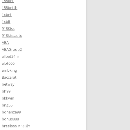
188bet
188betth
1xbet
1xbit
918Kiss
918kissauto
ABA
ABAGroup2
allbet24hr
alot666
ambking
Baccarat
betway
bh99
bkkwin
bng55
bonanza99
bonus888
brazil999 ทางเข้า