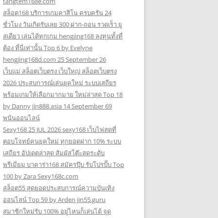
tangtem168e.com
สล็อต168 บริการเกมคาสิโน ครบครัน 24
ชั่วโมง วันเกิดรับเลย 300 ฝาก-ถอน รวดเร็ว ยู
สเดียว เล่นได้ทุกเกม hengjing168 ลงทุนทั้งที่
ต้อง ที่นี่เท่านั้น Top 6 by Evelyne
hengjing168d.com 25 September 26
เว็บแม่ สล็อตเว็บตรง เว็บใหญ่ สล็อตเว็บตรง
2026 ประสบการณ์เล่นยุคใหม่ ระบบเสถียร
พร้อมเกมให้เลือกมากมาย ใหม่ล่าสุด Top 18
by Danny jin888.asia 14 September 69
พนันออนไลน์
Sexy168 25 JUL 2026 sexy168 เว็บไพ่สดที่
ตอบโจทย์คนยุคใหม่ ทุกยอดฝาก 10% ระบบ
เสถียร อัปเดตล่าสุด สัมผัสโต๊ะสดระดับ
พรีเมียม บาคาร่า168 สมัครปุ๊บ รับโปรปั๊บ Top
100 by Zara Sexy168c.com
สล็อต55 สุดยอดประสบการณ์ความบันเทิง
ออนไลน์ Top 59 by Arden jin55.guru
สมาชิกใหม่รับ 100% อยู่ไหนก็เล่นได้ จุด