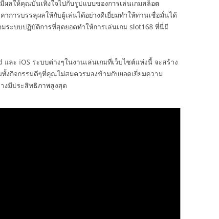
ยังมีผลให้คุณบันเทิงใจไปกับรูปแบบของการเล่นเกมสล็อต
าการบรรลุผลให้กับผู้เล่นได้อย่างดีเยี่ยมทำให้ท่านเชื่อมั่นได้
ะบบปฏิบัติการที่สุดยอดทำให้การเล่นเกม slot168 ที่นี่มี
d และ iOS ระบบต่างๆในงานเล่นเกมที่เว็บไซต์แห่งนี้ จะสร้าง
งกิจกรรมดีๆที่คุณไม่สมควรมองข้ามกับยอดเยี่ยมความ
่างมีประสิทธิภาพสูงสุด