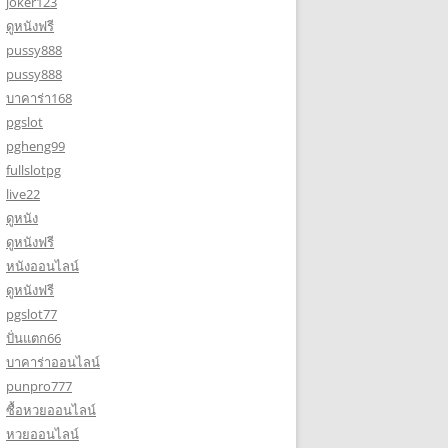
joker123
ดูหนังฟรี
pussy888
pussy888
บาคาร่า168
pgslot
pgheng99
fullslotpg
live22
ดูหนัง
ดูหนังฟรี
หนังออนไลน์
ดูหนังฟรี
pgslot77
ปั่นแตก66
บาคาร่าออนไลน์
punpro777
ซื้อหวยออนไลน์
หวยออนไลน์