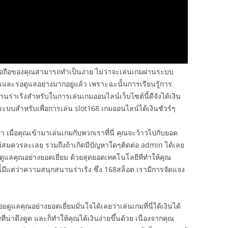
อถือของคุณสามารถทำเป็นง่าย ไม่ว่าจะเล่นเกมผ่านระบบ
ารและรอดูแลอย่างมากอยู่แล้ว เพราะฉะนั้นการเรียนรู้การ
่าเริงสำหรับในการเล่นเกมออนไลน์เว็บไซต์นี้ดีจังได้เงิน
บบสำหรับเพื่อการเล่น slot168 เกมออนไลน์ได้เงินชัวร์ๆ
า เมื่อคุณเข้ามาเล่นเกมกับพวกเราที่นี่ คุณจะว้าวไปกับยอด
ไม่สมควรละเลย รวมถึงถ้าเกิดมีปัญหาใดๆติดต่อ admin ได้เลย
งดูแลคุณอย่างยอดเยี่ยม ด้วยสุดยอดเทคโนโลยีที่ทำให้คุณ
้มีแต่ว่าความสนุกสนานร่าเริง ซึ่ง 168สล็อต เรามีการจัดแจง
ูแลคุณอย่างยอดเยี่ยมมั่นใจได้เลยว่าเล่นเกมที่นี่ได้เงินได้
ี่น่าดึงดูด และก็ทำให้คุณได้เงินง่ายขึ้นด้วย เนื่องจากคุณ