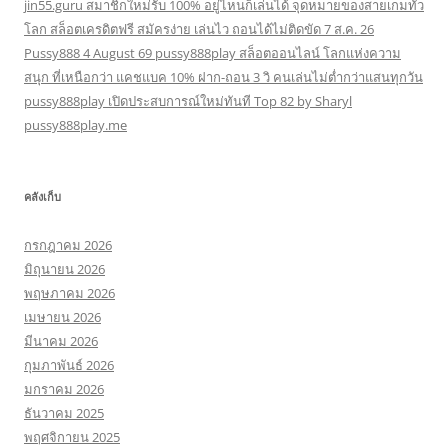
jin55.guru สมาชิกใหม่รับ 100% อยู่ไหนก็เล่นได้ จุดหมายของสายเกมทั่ว
โลก สล็อตเครดิตฟรี สมัครง่าย เล่นไว ถอนได้ไม่ติดขัด 7 ส.ค. 26
Pussy888 4 August 69 pussy888play สล็อตออนไลน์ โลกแห่งความ
สนุก ที่เหนือกว่า แคชแบค 10% ฝาก-ถอน 3 วิ คนเล่นไม่ต่ำกว่าแสนทุกวัน
pussy888play เปิดประสบการณ์ใหม่ทันที Top 82 by Sharyl
pussy888play.me
คลังเก็บ
กรกฎาคม 2026
มิถุนายน 2026
พฤษภาคม 2026
เมษายน 2026
มีนาคม 2026
กุมภาพันธ์ 2026
มกราคม 2026
ธันวาคม 2025
พฤศจิกายน 2025