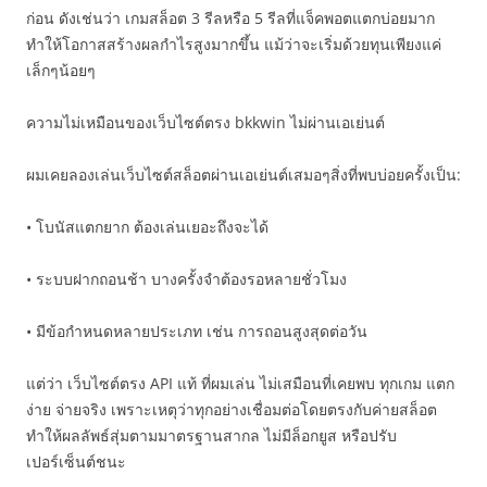
ก่อน ดังเช่นว่า เกมสล็อต 3 รีลหรือ 5 รีลที่แจ็คพอตแตกบ่อยมาก
ทำให้โอกาสสร้างผลกำไรสูงมากขึ้น แม้ว่าจะเริ่มด้วยทุนเพียงแค่
เล็กๆน้อยๆ
ความไม่เหมือนของเว็บไซต์ตรง bkkwin ไม่ผ่านเอเย่นต์
ผมเคยลองเล่นเว็บไซต์สล็อตผ่านเอเย่นต์เสมอๆสิ่งที่พบบ่อยครั้งเป็น:
• โบนัสแตกยาก ต้องเล่นเยอะถึงจะได้
• ระบบฝากถอนช้า บางครั้งจำต้องรอหลายชั่วโมง
• มีข้อกำหนดหลายประเภท เช่น การถอนสูงสุดต่อวัน
แต่ว่า เว็บไซต์ตรง API แท้ ที่ผมเล่น ไม่เสมือนที่เคยพบ ทุกเกม แตก
ง่าย จ่ายจริง เพราะเหตุว่าทุกอย่างเชื่อมต่อโดยตรงกับค่ายสล็อต
ทำให้ผลลัพธ์สุ่มตามมาตรฐานสากล ไม่มีล็อกยูส หรือปรับ
เปอร์เซ็นต์ชนะ