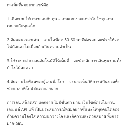
กลเม็ดที่ผมอยากแชร์คือ
1.เลือกเกมให้เหมาะสมกับทุน – เกมแตกง่ายแต่ว่าไม่ใช่ทุกเกม
เหมาะกับทุนเล็ก
2.คิดแผนเวลาเล่น – เล่นไลฟ์สด 30-60 นาทีต่อรอบ จะช่วยให้จุด
โฟกัสและไม่เมื่อยล้าเกินความจำเป็น
3.ใช้ระบบฝากถอนอัตโนมัติให้เต็มที่ – จะช่วยจัดการเงินทุนรวมทั้ง
กำไรได้สะดวก
4.ติดตามไลฟ์สดของผู้เล่นมือโปร – จะมองเห็นวิธีการสปินรวมทั้ง
ช่วงเวลาที่โบนัสแตกบ่อยมาก
การเล่น สล็อตสด แตกง่าย ไม่มีขั้นต่ำ ผ่าน เว็บไซต์ตรงไม่ผ่าน
เอเย่นต์ API แท้ เป็นประสบการณ์ที่ผมอยากชี้แนะให้ทุกคนได้ลอง
ด้วยความโล่งใส ความน่าวางใจ และก็ความสะดวกสบาย ทั้งการ
ฝาก-ถอน