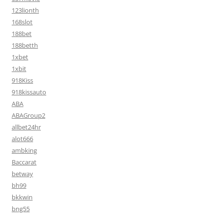
123lionth
168slot
188bet
188betth
1xbet
1xbit
918Kiss
918kissauto
ABA
ABAGroup2
allbet24hr
alot666
ambking
Baccarat
betway
bh99
bkkwin
bng55