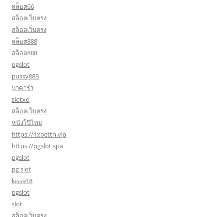
สล็อต66
สล็อตเว็บตรง
สล็อตเว็บตรง
สล็อต888
สล็อต888
pgslot
pussy888
บาคาร่า
slotxo
สล็อตเว็บตรง
หนังโป๊ไทย
https://1xbetth.vip
https://pgslot.spa
pgslot
pg slot
kiss918
pgslot
slot
สล็อตเว็บตรง