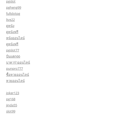
pgslot
pgheng99
fullslotpg
live22
ดูหนัง
ดูหนังฟรี
หนังออนไลน์
ดูหนังฟรี
pgslot77
ปั่นแตก66
บาคาร่าออนไลน์
punpro777
ซื้อหวยออนไลน์
หวยออนไลน์
joker123
pg168
jinda55
slot99