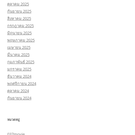
ตุลาคม 2025
กันยายน 2025
สิงหาคม 2025
กรกฎาคม 2025
มิถุนายน 2025
พฤษภาคม 2025
เมษายน 2025
มีนาคม 2025
กุมภาพันธ์ 2025
มกราคม 2025
ธันวาคม 2024
พฤศจิกายน 2024
ตุลาคม 2024
กันยายน 2024
หมวดหมู่
037movie