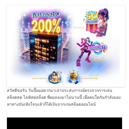
สวัสดีขอรับ วันนี้ผมอยากมาเล่าประสบการณ์ตรงจากการเล่น
สล็อตสด ไลฟ์สดสล็อต ที่ผมลองมาไม่นานนี้ เผื่อคนใดกันกำลังมอง
หาทางบันเทิงใจๆแล้วก็ได้เงินจากเกมสล็อตออนไลน์