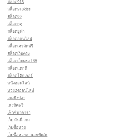
สล็อต918
สล็อต918kiss
สล็อต99
สล็อตpg
สล็อตยูฟ่า
สล็อตออนไลน์
สล็อตเครดิตฟรี
สล็อตเว็บตรง
สล็อตเว็บตรง 168
สล็อตแตกดี
สล็อตโจ๊กเกอร์
หนังออนไลน์
หวย24ออนไลน์
เกมยิงปลา
เครดิตฟรี
เซ็กซี่บาคาร่า
เว็บ มันนี่ เกม
เว็บซื้อหวย
เว็บซื้อหวยฮานอยพิเศษ