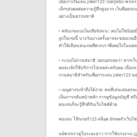
เมื่อเราเริ่มเล่น joker123 ไปครู่หนึ่ง พว
เล็กๆส่งผลต่อความรู้สึกสูงมาก เว็บที่ออก
อย่างเป็นธรรมชาติ
• สลับเกมแบบไม่เสียจังหวะ: คนไม่ใช่น้อ
ถูกใจเกมนี้ บางวันบางครั้งอาจจะชอบเกมอื่
ทำให้เลือกเล่นเกมที่พวกเราพึงพอใจในแต่ล
• ระบบไม่กวนสมาธิ: ผมบอกเลยว่า หากเว
ผมจะเลิกใช้บริการไปเลยล่ะครับผม เนื่องจ
กวนสมาธิสำหรับเพื่อการเล่น joker123 ข
• เมนูต่างๆเข้าถึงได้ง่าย: คนที่เล่นเสมอๆ
เป็นการกลับหน้าหลัก การดูข้อมูลบัญชี หร
คนเล่นก็จะรู้สึกดีกับเว็บไซต์ด้วย
คนเล่น โจ๊กเกอร์123 สล็อต มักจดจำเว็บไ
แม้พวกเราดูในระยะยาว การใช้แรงงาน
j