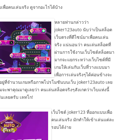
พื่อคนเล่นจริง ดูจากอะไรได้บ้าง
หลายท่านกล่าวว่า
joker123auto นับว่าเป็นสล็อต
เว็บตรงที่ดีไซน์มาเพื่อคนเล่น
จริง แน่นอนว่า คนเล่นสล็อตที่
ผ่านการใช้งานเว็บไซต์สล็อตมา
มากจะแยกระหว่างเว็บไซต์ที่มี
เกมให้เล่นกับเว็บที่วางแบบมา
เพื่อการเล่นจริงๆได้ค่อนข้างจะ
มิได้อยู่ที่จำนวนเกมหรือภาพโปรโมชันบนเว็บ joker123auto เลย
้ ผมจะพาคุณมาดูเลยว่า คนเล่นสล็อตจริงๆสังเกตว่าเว็บแห่งนี้
กันเลยครับ เลทโก!
เว็บไซต์ joker123 ที่ออกแบบเพื่อ
คนเล่นจริง มักทำให้เข้าเล่นแต่ละ
รอบได้ง่าย