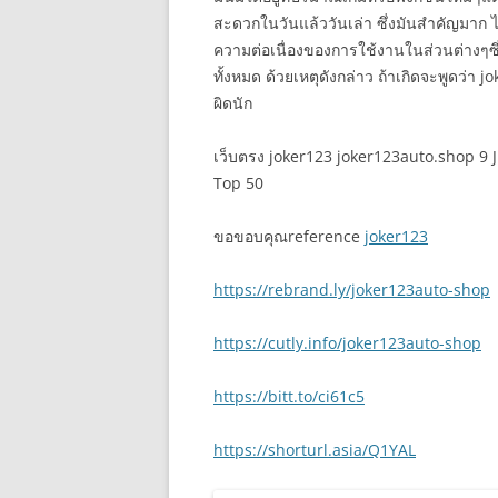
สะดวกในวันแล้ววันเล่า ซึ่งมันสำคัญมาก
ความต่อเนื่องของการใช้งานในส่วนต่างๆซึ่
ทั้งหมด ด้วยเหตุดังกล่าว ถ้าเกิดจะพูดว่า 
ผิดนัก
เว็บตรง joker123 joker123auto.shop 9 
Top 50
ขอขอบคุณreference
joker123
https://rebrand.ly/joker123auto-shop
https://cutly.info/joker123auto-shop
https://bitt.to/ci61c5
https://shorturl.asia/Q1YAL