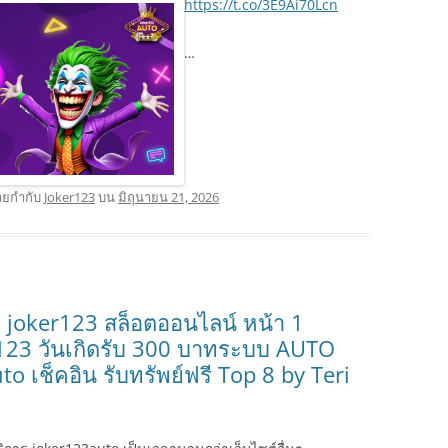
https://t.co/3E9Ai70Lcn
…
ายกำกับ
Joker123
บน
มิถุนายน 21, 2026
joker123 สล็อตออนไลน์ หน้า 1
123 วันเกิดรับ 300 บาทระบบ AUTO
 เช็คอิน รับทรัพย์ฟรี Top 8 by Teri