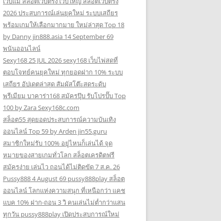
เว็บแม่ สล็อตเว็บตรง เว็บใหญ่ สล็อตเว็บตรง
2026 ประสบการณ์เล่นยุคใหม่ ระบบเสถียร
พร้อมเกมให้เลือกมากมาย ใหม่ล่าสุด Top 18
by Danny jin888.asia 14 September 69
พนันออนไลน์
Sexy168 25 JUL 2026 sexy168 เว็บไพ่สดที่
ตอบโจทย์คนยุคใหม่ ทุกยอดฝาก 10% ระบบ
เสถียร อัปเดตล่าสุด สัมผัสโต๊ะสดระดับ
พรีเมียม บาคาร่า168 สมัครปุ๊บ รับโปรปั๊บ Top
100 by Zara Sexy168c.com
สล็อต55 สุดยอดประสบการณ์ความบันเทิง
ออนไลน์ Top 59 by Arden jin55.guru
สมาชิกใหม่รับ 100% อยู่ไหนก็เล่นได้ จุด
หมายของสายเกมทั่วโลก สล็อตเครดิตฟรี
สมัครง่าย เล่นไว ถอนได้ไม่ติดขัด 7 ส.ค. 26
Pussy888 4 August 69 pussy888play สล็อต
ออนไลน์ โลกแห่งความสนุก ที่เหนือกว่า แคช
แบค 10% ฝาก-ถอน 3 วิ คนเล่นไม่ต่ำกว่าแสน
ทุกวัน pussy888play เปิดประสบการณ์ใหม่