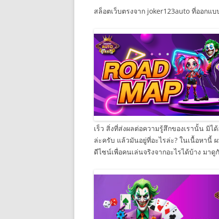
สล็อตเว็บตรงจาก joker123auto ที่ออกแบบเ
เร็ว สิ่งที่ส่งผลต่อความรู้สึกของเรานั้น 
ล่ะครับ แล้วมันอยู่ที่อะไรล่ะ? ในเนื้อหานี
ดีไซน์เพื่อคนเล่นจริงจากอะไรได้บ้าง มาดู