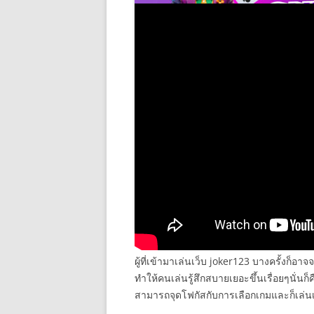
ผู้ที่เข้ามาเล่นเว็บ joker123 บางครั้งก็อา
ทำให้คนเล่นรู้สึกสบายเยอะขึ้นเรื่อยๆนั่น
สามารถจุดโฟกัสกับการเลือกเกมและก็เล่นเ