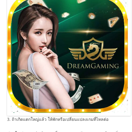
3. ถ้าเกิดแตกใหญ่แล้ว ให้พักหรือเปลี่ยนแปลงเกมที่ไหลต่อ