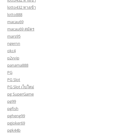
lotto432 ทางเข้า
lotto888
macau69
macau69 สมัคร
mars95
ngernn
okc4
p2vvip
panama888
PG
PG Slot
PG Slot เว็บใหม่
pg SuperGame
pg99
pgfish
pgheng99
pgjoker69
pgk44b