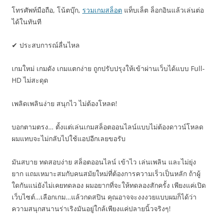
โทรศัพท์มือถือ, โน้ตบุ๊ก,
รวมเกมสล็อต
แท็บเล็ต ล็อกอินแล้วเล่นต่อ
ได้ในทันที
✔ ประสบการณ์ลื่นไหล
เกมใหม่ เกมดัง เกมแตกง่าย ถูกปรับปรุงให้เข้าผ่านเว็บได้แบบ Full-
HD ไม่สะดุด
เพลิดเพลินง่าย สนุกไว ไม่ต้องโหลด!
บอกตามตรง… ตั้งแต่เล่นเกมสล็อตออนไลน์แบบไม่ต้องดาวน์โหลด
ผมแทบจะไม่กลับไปใช้แอปอีกเลยขอรับ
มันสบาย ทดสอบง่าย สล็อตออนไลน์ เข้าไว เล่นเพลิน และไม่ยุ่ง
ยาก แถมเหมาะสมกับคนสมัยใหม่ที่ต้องการความเร็วเป็นหลัก ถ้าผู้
ใดกันแน่ยังไม่เคยทดลอง ผมอยากที่จะให้ทดลองสักครั้ง เพียงแค่เปิด
เว็บไซต์…เลือกเกม…แล้วกดสปิน คุณอาจจะงงงวยแบบผมก็ได้ว่า
ความสนุกสนานร่าเริงมันอยู่ใกล้เพียงแค่ปลายนิ้วจริงๆ!