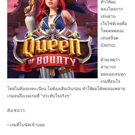
ทำให้ผม
หลงใหลการ
เล่นผ่าน
เว็บไซต์เลยคือ
โหมดทดลอง
เล่นสล็อต
(Demo)
ด้วยเหตุว่า
สามารถ
ทดลองเล่นทุก
เกมที่สนใจ
โดยไม่ต้องลงทะเบียน ไม่ต้องเติมเงินก่อน ทำให้ผมได้ทดลองหลาย
เกมจนถึงเจอเกมที่ “ประทับใจจริงๆ”
ดังเช่นว่า:
• เกมที่โบนัสเข้าบ่อย