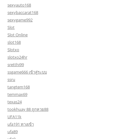
sexyauto168
sexybaccarat168
sexygame992
Slot
Slot Online
slot168
Slotxo
slotxo24hr
sretthi99
ssgame666 เข้าสู่ระบบ
ssru
tangtem168
temmax69
texas24
tookhuay 88 ถูกหวย88
UFA11k
ufa191 ทางเข้า
ufa89
ufa9