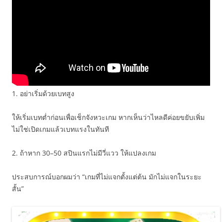
1. อย่าเริ่มด้วยเบทสูง
ให้เริ่มเบทต่ำก่อนเพื่อเช็กจังหวะเกม หากเห็นว่าไหลดีค่อยขยับเพิ่ม
ไม่ใช่เปิดเกมแล้วเบทแรงในทันที
2. ถ้าหาก 30–50 สปินแรกไม่มีวี่แวว ให้แปลงเกม
ประสบการณ์บอกผมว่า “เกมที่ไม่แจกตั้งแต่ต้น มักไม่แจกในระยะ
สั้น”