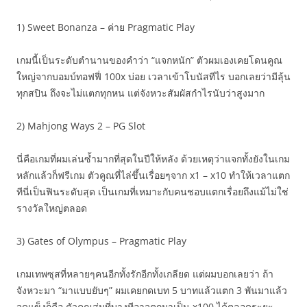
1) Sweet Bonanza – ค่าย Pragmatic Play
เกมนี้เป็นระดับตำนานของคำว่า “แจกหนัก” ตัวผมเองเคยโดนคูณ
ใหญ่จากบอมบ์ทอฟฟี่ 100x บ่อย เวลาเข้าโบนัสทีไร บอกเลยว่ามีลุ้น
ทุกสปิน ถึงจะไม่แตกทุกหน แต่จังหวะสัมผัสกำไรนับว่าสูงมาก
2) Mahjong Ways 2 – PG Slot
นี่คือเกมที่ผมเล่นซ้ำมากที่สุดในปีให้หลัง ด้วยเหตุว่าแจกทั้งยังในเกม
หลักแล้วก็ฟรีเกม ตัวคูณที่ไล่ขึ้นเรื่อยๆจาก x1 – x10 ทำให้เวลาแตก
ทีนี่เป็นฟินระดับสุด เป็นเกมที่เหมาะกับคนชอบแตกเรื่อยถึงแม้ไม่ใช่
รางวัลใหญ่ตลอด
3) Gates of Olympus – Pragmatic Play
เกมเทพซุสที่หลายๆคนอีกทั้งรักอีกทั้งเกลียด แต่ผมบอกเลยว่า ถ้า
จังหวะมา “มาแบบยับๆ” ผมเคยกดเบท 5 บาทแล้วแตก 3 พันมาแล้ว
จุดแข็งก็คือ ตัวคูณสุ่มที่บางทีอาจตกมาเป็น x100 ได้ตลอดระยะ