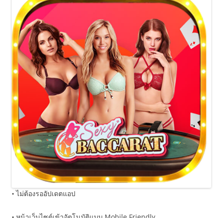
• ไม่ต้องรออัปเดตแอป
• หน้าเว็บไซต์เข้าอัตโนมัติแบบ Mobile Friendly