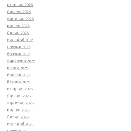
กรกฎาคม 2026
มิถุนายน 2026
พฤษภาคม 2026
เมษายน 2026
มีนาคม 2026
กุมภาพันธ์ 2026
มกราคม 2026
ธันวาคม 2025
พฤศจิกายน 2025
ตุลาคม 2025
กันยายน 2025
สิงหาคม 2025
กรกฎาคม 2025
มิถุนายน 2025
พฤษภาคม 2025
เมษายน 2025
มีนาคม 2025
กุมภาพันธ์ 2025
มกราคม 2025