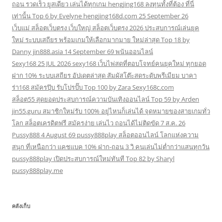
ถอน รวดเร็ว ยูสเดียว เล่นได้ทุกเกม hengjing168 ลงทุนทั้งที่ต้อง ที่นี่
เท่านั้น Top 6 by Evelyne hengjing168d.com 25 September 26
เว็บแม่ สล็อตเว็บตรง เว็บใหญ่ สล็อตเว็บตรง 2026 ประสบการณ์เล่นยุค
ใหม่ ระบบเสถียร พร้อมเกมให้เลือกมากมาย ใหม่ล่าสุด Top 18 by
Danny jin888.asia 14 September 69 พนันออนไลน์
Sexy168 25 JUL 2026 sexy168 เว็บไพ่สดที่ตอบโจทย์คนยุคใหม่ ทุกยอด
ฝาก 10% ระบบเสถียร อัปเดตล่าสุด สัมผัสโต๊ะสดระดับพรีเมียม บาคา
ร่า168 สมัครปุ๊บ รับโปรปั๊บ Top 100 by Zara Sexy168c.com
สล็อต55 สุดยอดประสบการณ์ความบันเทิงออนไลน์ Top 59 by Arden
jin55.guru สมาชิกใหม่รับ 100% อยู่ไหนก็เล่นได้ จุดหมายของสายเกมทั่ว
โลก สล็อตเครดิตฟรี สมัครง่าย เล่นไว ถอนได้ไม่ติดขัด 7 ส.ค. 26
Pussy888 4 August 69 pussy888play สล็อตออนไลน์ โลกแห่งความ
สนุก ที่เหนือกว่า แคชแบค 10% ฝาก-ถอน 3 วิ คนเล่นไม่ต่ำกว่าแสนทุกวัน
pussy888play เปิดประสบการณ์ใหม่ทันที Top 82 by Sharyl
pussy888play.me
คลังเก็บ