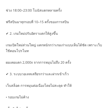
ช่วง 18:00–23:00 โบนัสแตกหลายครั้ง
ฟรีสปินมาทุกรอบที่ 10–15 ครั้งของการสปิน
✔ 2. เกมใหม่ปรับอัตราแตกให้สูงขึ้น
เกมเปิดใหม่ส่วนใหญ่ แตกหนักกว่าเกมเก่าแบบเห็นได้ชัด เพราะเว็บ
ใช้ตอนโปรโมท
ผมเคยแตก 2,000x จากการหมุนไม่ถึง 20 ครั้ง
✔ 3. ระบบวอเลทเสถียรกว่าและฝากเข้าเร็ว
เว็บสล็อต การหมุนต่อเนื่องโดยไม่สะดุด ทำให้
• รอบเกมไม่ค้าง