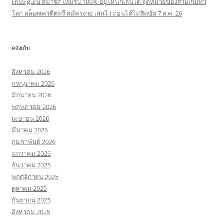
jin55.guru สมาชิกใหม่รับ 100% อยู่ไหนก็เล่นได้ จุดหมายของสายเกมทั่ว
โลก สล็อตเครดิตฟรี สมัครง่าย เล่นไว ถอนได้ไม่ติดขัด 7 ส.ค. 26
คลังเก็บ
สิงหาคม 2026
กรกฎาคม 2026
มิถุนายน 2026
พฤษภาคม 2026
เมษายน 2026
มีนาคม 2026
กุมภาพันธ์ 2026
มกราคม 2026
ธันวาคม 2025
พฤศจิกายน 2025
ตุลาคม 2025
กันยายน 2025
สิงหาคม 2025