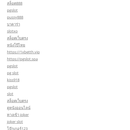
สล็อต888
pgslot
pussy888
บาคาร่า
slotxo
สล็อตเว็บตรง
หนังโป๊ไทย
https://1xbetth.vip
https://pgslot.spa
pgslot
pg slot
kiss918
pgslot
slot
สล็อตเว็บตรง
ดูหนังออนไลน์
ทางเข้า joker
joker slot
โจ๊กเกอร์123