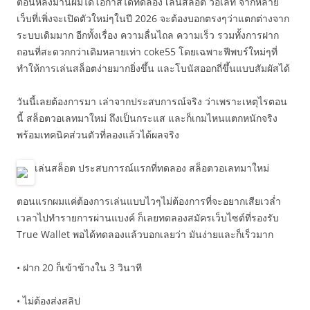
ตอนหลังมานี้ผมได้โอกาสได้ทดลอง เล่นสล็อต วอเลท จากหลาย
เว็บที่เพิ่งจะเปิดตัวใหม่ๆในปี 2026 จะต้องบอกตรงๆว่าแตกต่างจาก
ระบบเดิมมาก อีกทั้งเรื่อง ความลื่นไถล ความเร็ว รวมทั้งการฝาก
ถอนที่สะดวกกว่าเดิมหลายเท่า coke55 โดยเฉพาะฟีพบร์ใหม่ๆที่
ทำให้การเล่นสล็อตง่ายมากยิ่งขึ้น และโบนัสออกถี่ขึ้นแบบสัมผัสได้
วันนี้เลยต้องการมา เล่าจากประสบการณ์จริง ว่าเพราะเหตุไรตอน
นี้ สล็อตวอเลทมาใหม่ ถึงเป็นกระแส และก็เกมไหนแตกหนักจริง
พร้อมเทคนิคส่วนตัวที่ลองแล้วได้ผลจริง
เล่นสล็อต ประสบการณ์แรกที่ทดลอง สล็อตวอเลทมาใหม่
ตอนแรกผมแค่ต้องการเล่นแบบไวๆไม่ต้องการที่จะอยากเสียเวล่ำ
เวลาไปทำรายการผ่านแบงค์ ก็เลยทดลองสมัครเว็บไซต์ที่รองรับ
True Wallet พอได้ทดลองแล้วบอกเลยว่า มันง่ายและก็เร็วมาก
• ฝาก 20 ก็เข้าข้างใน 3 วินาที
• ไม่ต้องส่งสลิป