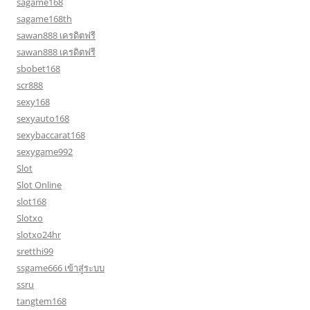
sagame168
sagame168th
sawan888 เครดิตฟรี
sawan888 เครดิตฟรี
sbobet168
scr888
sexy168
sexyauto168
sexybaccarat168
sexygame992
Slot
Slot Online
slot168
Slotxo
slotxo24hr
sretthi99
ssgame666 เข้าสู่ระบบ
ssru
tangtem168