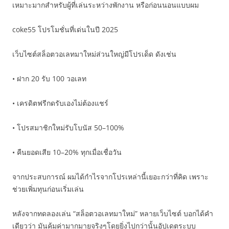
เหมาะมากสำหรับผู้ที่เล่นระหว่างพักงาน หรือก่อนนอนแบบผม
coke55 โปรโมชั่นที่เด่นในปี 2025
เว็บไซต์สล็อตวอเลทมาใหม่ส่วนใหญ่มีโปรเด็ด ดังเช่น
• ฝาก 20 รับ 100 วอเลท
• เครดิตฟรีกดรับเองไม่ต้องแชร์
• โปรสมาชิกใหม่รับโบนัส 50–100%
• คืนยอดเสีย 10–20% ทุกเมื่อเชื่อวัน
จากประสบการณ์ ผมได้กำไรจากโปรเหล่านี้เยอะกว่าที่คิด เพราะ
ช่วยเพิ่มทุนก่อนเริ่มเล่น
หลังจากทดลองเล่น “สล็อตวอเลทมาใหม่” หลายเว็บไซต์ บอกได้คำ
เดียวว่า มันคุ้มค่ามากมายจริงๆโดยยิ่งไปกว่านั้นอัปเดตระบบ