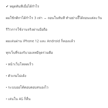
✔ หยุดทันทีเมื่อได้กำไร
ผมใช้กติกาได้กำไร 3 เท่า → ถอนในทันที ทำอย่างงี้ได้ถอนแต่ละวัน
รีวิวการใช้งานจริงผ่านมือถือ
ผมเล่นผ่าน iPhone 12 และ Android ก็ลองแล้ว
ทุกเว็บที่รองรับวอเลทมีจุดร่วมคือ
• หน้าเว็บโหลดเร็ว
• ตัวเกมไม่เด้ง
• ระบบออโต้ตอบตอบสนองไว
• เล่นใน 4G ก็ลื่น