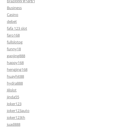
brazil999 ทางเข้า
Business
Casino
debet
fafa 123 slot
faro168
fullslotpg
funny18
gaojing888
happy168
hengjing168
huayhit88
hydra888
Jilislot
jinda55
Joker123
joker123auto
joker123th
juad888