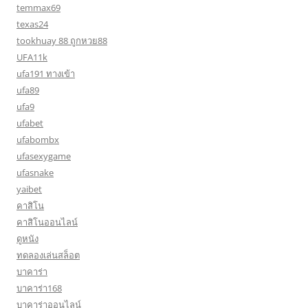
temmax69
texas24
tookhuay 88 ถูกหวย88
UFA11k
ufa191 ทางเข้า
ufa89
ufa9
ufabet
ufabombx
ufasexygame
ufasnake
yaibet
คาสิโน
คาสิโนออนไลน์
ดูหนัง
ทดลองเล่นสล็อต
บาคาร่า
บาคาร่า168
บาคาร่าออนไลน์