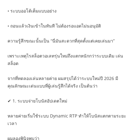
• ระบบออโต้เต็มแบบอย่าง
• ถอนแล้วเงินเข้าในทันที ไม่ต้องรอแอดไม่นอนุมัติ
ความรู้สึกขณะนั้นเป็น “นี่มันสะดวกที่สุดตั้งแต่เคยเล่นมา”
เพราะเหตุไรสล็อตวอเลทรุ่นใหม่ถึงแตกหนักกว่าระบบเดิม เล่น
สล็อต
จากที่ทดลองเล่นหลายค่าย ผมสรุปได้ว่าระบบใหม่ปี 2026 มี
คุณลักษณะเด่นแบบที่ผู้เล่นรู้สึกได้จริง เป็นต้นว่า
✔ 1. ระบบจ่ายโบนัสอัปเดตใหม่
หลายค่ายเริ่มใช้ระบบ Dynamic RTP ทำให้โบนัสแตกตามระยะ
เวลา
ผมลองพินิจพบว่า