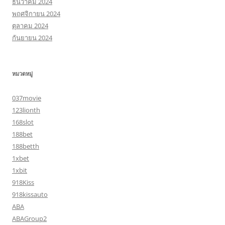
ธันวาคม 2024
พฤศจิกายน 2024
ตุลาคม 2024
กันยายน 2024
หมวดหมู่
037movie
123lionth
168slot
188bet
188betth
1xbet
1xbit
918Kiss
918kissauto
ABA
ABAGroup2