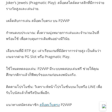
Joker’s Jewels (Pragmatic Play): สล็อตสไตล์คลาสสิกที่มีการจ่าย
รางวัลสูงและเล่นง่าย.
เคล็ดลับการเล่น สล็อตเว็บตรง บน P2VVIP
กำหนดงบประมาณ: ตั้งความมุ่งหมายการเล่นและจำนวนเงินที่
พร้อมใช้ เพื่อควบคุมการเดิมพันอย่างมีวินัย.
เลือกเกมที่มี RTP สูง: เล่าเรียนเกมที่มีอัตราการจ่ายสูง เป็นต้นว่า
เกมจากค่าย PG Slot หรือ Pragmatic Play.
ใช้โหมดทดลองเล่น: P2VVIP มีระบบทดสอบเล่นฟรี ช่วยให้คุณ
ศึกษากติกาแล้วก็ฟีพบร์ของเกมก่อนลงพนันจริง.
ติดตามโปรโมชั่น: วิเคราะห์หน้าโปรโมชั่นบนเว็บหรือ LINE เพื่อ
รับโบนัสแล้วก็ฟรีสปินเพิ่มอีก.
แนวทางสมัครสมาชิก
สล็อตเว็บตรง
P2VVIP