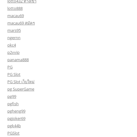
lotto432 ทางเข้า
lotto888
macau69
macau69 สมัคร
mars95
ngernn
okc4
p2vvip
panama888
PG
PG Slot
PG Slot เว็บใหม่
pg SuperGame
pg99
pgfish
pgheng99
pgjoker69
pgk44b
PGSlot