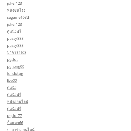
joker123
หนังชนโรง
sagame168th
joker123
ดูหนังฟรี
pussy888
pussy888
บาคาร่า168
pgslot
pgheng99
fullslotpg
live22
ดูหนัง
ดูหนังฟรี
หนังออนไลน์
ดูหนังฟรี
pgslot77
ปั่นแตก66
บาคาร่าออนไลน์