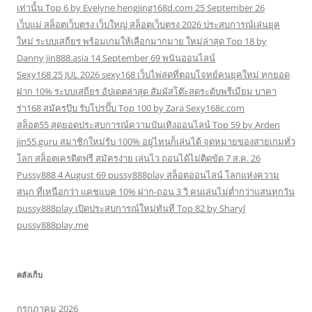
เท่านั้น Top 6 by Evelyne hengjing168d.com 25 September 26
เว็บแม่ สล็อตเว็บตรง เว็บใหญ่ สล็อตเว็บตรง 2026 ประสบการณ์เล่นยุค
ใหม่ ระบบเสถียร พร้อมเกมให้เลือกมากมาย ใหม่ล่าสุด Top 18 by
Danny jin888.asia 14 September 69 พนันออนไลน์
Sexy168 25 JUL 2026 sexy168 เว็บไพ่สดที่ตอบโจทย์คนยุคใหม่ ทุกยอด
ฝาก 10% ระบบเสถียร อัปเดตล่าสุด สัมผัสโต๊ะสดระดับพรีเมียม บาคา
ร่า168 สมัครปุ๊บ รับโปรปั๊บ Top 100 by Zara Sexy168c.com
สล็อต55 สุดยอดประสบการณ์ความบันเทิงออนไลน์ Top 59 by Arden
jin55.guru สมาชิกใหม่รับ 100% อยู่ไหนก็เล่นได้ จุดหมายของสายเกมทั่ว
โลก สล็อตเครดิตฟรี สมัครง่าย เล่นไว ถอนได้ไม่ติดขัด 7 ส.ค. 26
Pussy888 4 August 69 pussy888play สล็อตออนไลน์ โลกแห่งความ
สนุก ที่เหนือกว่า แคชแบค 10% ฝาก-ถอน 3 วิ คนเล่นไม่ต่ำกว่าแสนทุกวัน
pussy888play เปิดประสบการณ์ใหม่ทันที Top 82 by Sharyl
pussy888play.me
คลังเก็บ
กรกฎาคม 2026