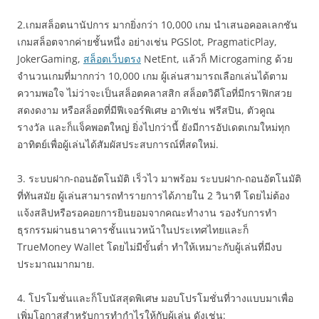
2.เกมสล็อตนานัปการ มากยิ่งกว่า 10,000 เกม นำเสนอคอลเลกชัน
เกมสล็อตจากค่ายชั้นหนึ่ง อย่างเช่น PGSlot, PragmaticPlay,
JokerGaming,
สล็อตเว็บตรง
NetEnt, แล้วก็ Microgaming ด้วย
จำนวนเกมที่มากกว่า 10,000 เกม ผู้เล่นสามารถเลือกเล่นได้ตาม
ความพอใจ ไม่ว่าจะเป็นสล็อตคลาสสิก สล็อตวิดีโอที่มีกราฟิกสวย
สดงดงาม หรือสล็อตที่มีฟีเจอร์พิเศษ อาทิเช่น ฟรีสปิน, ตัวคูณ
รางวัล และก็แจ็คพอตใหญ่ ยิ่งไปกว่านี้ ยังมีการอัปเดตเกมใหม่ทุก
อาทิตย์เพื่อผู้เล่นได้สัมผัสประสบการณ์ที่สดใหม่.
3. ระบบฝาก-ถอนอัตโนมัติ เร็วไว มาพร้อม ระบบฝาก-ถอนอัตโนมัติ
ที่ทันสมัย ผู้เล่นสามารถทำรายการได้ภายใน 2 วินาที โดยไม่ต้อง
แจ้งสลิปหรือรอคอยการยินยอมจากคณะทำงาน รองรับการทำ
ธุรกรรมผ่านธนาคารชั้นแนวหน้าในประเทศไทยและก็
TrueMoney Wallet โดยไม่มีขั้นต่ำ ทำให้เหมาะกับผู้เล่นที่มีงบ
ประมาณมากมาย.
4. โปรโมชั่นและก็โบนัสสุดพิเศษ มอบโปรโมชั่นที่วางแบบมาเพื่อ
เพิ่มโอกาสสำหรับการทำกำไรให้กับผู้เล่น ดังเช่น: