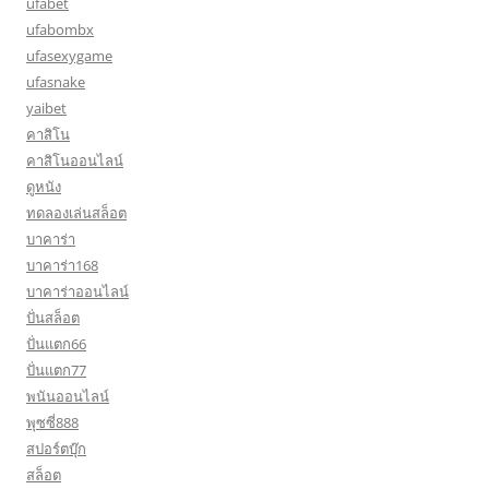
ufabet
ufabombx
ufasexygame
ufasnake
yaibet
คาสิโน
คาสิโนออนไลน์
ดูหนัง
ทดลองเล่นสล็อต
บาคาร่า
บาคาร่า168
บาคาร่าออนไลน์
ปั่นสล็อต
ปั่นแตก66
ปั่นแตก77
พนันออนไลน์
พุซซี่888
สปอร์ตบุ๊ก
สล็อต