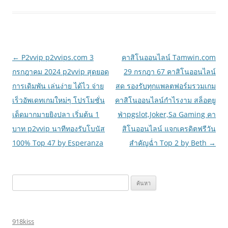
เมนู
←
P2vvip p2vvips.com 3
คาสิโนออนไลน์ Tamwin.com
นำทาง
กรกฎาคม 2024 p2vvip สุดยอด
29 กรกฎา 67 คาสิโนออนไลน์
เรื่อง
การเดิมพัน เล่นง่าย ได้ไว จ่าย
สด รองรับทุกแพลตฟอร์มรวมเกม
เร็วอัพเดทเกมใหม่ๆ โปรโมชั่น
คาสิโนออนไลน์กำไรงาม สล็อตยู
เด็ดมากมายยิงปลา เริ่มต้น 1
ฟ่าpgslot,Joker,Sa Gaming คา
บาท p2vvip นาทีทองรับโบนัส
สิโนออนไลน์ แจกเครดิตฟรีวัน
100% Top 47 by Esperanza
สำคัญฉ่ำ Top 2 by Beth
→
ค้นหา
สำหรับ:
918kiss