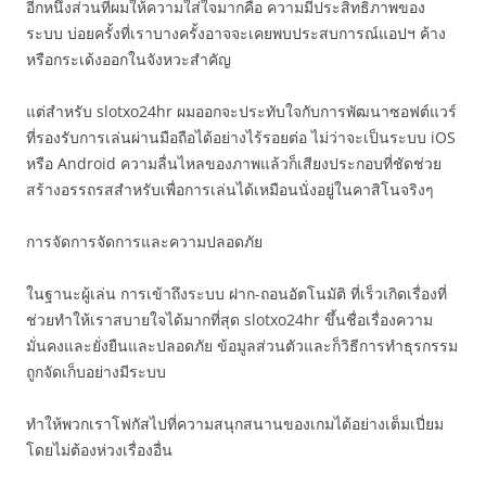
อีกหนึ่งส่วนที่ผมให้ความใส่ใจมากคือ ความมีประสิทธิภาพของ
ระบบ บ่อยครั้งที่เราบางครั้งอาจจะเคยพบประสบการณ์แอปฯ ค้าง
หรือกระเด้งออกในจังหวะสำคัญ
แต่สำหรับ slotxo24hr ผมออกจะประทับใจกับการพัฒนาซอฟต์แวร์
ที่รองรับการเล่นผ่านมือถือได้อย่างไร้รอยต่อ ไม่ว่าจะเป็นระบบ iOS
หรือ Android ความลื่นไหลของภาพแล้วก็เสียงประกอบที่ชัดช่วย
สร้างอรรถรสสำหรับเพื่อการเล่นได้เหมือนนั่งอยู่ในคาสิโนจริงๆ
การจัดการจัดการและความปลอดภัย
ในฐานะผู้เล่น การเข้าถึงระบบ ฝาก-ถอนอัตโนมัติ ที่เร็วเกิดเรื่องที่
ช่วยทำให้เราสบายใจได้มากที่สุด slotxo24hr ขึ้นชื่อเรื่องความ
มั่นคงและยั่งยืนและปลอดภัย ข้อมูลส่วนตัวและก็วิธีการทำธุรกรรม
ถูกจัดเก็บอย่างมีระบบ
ทำให้พวกเราโฟกัสไปที่ความสนุกสนานของเกมได้อย่างเต็มเปี่ยม
โดยไม่ต้องห่วงเรื่องอื่น