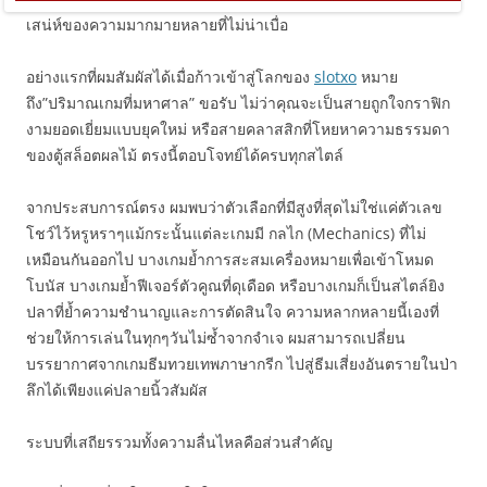
เสน่ห์ของความมากมายหลายที่ไม่น่าเบื่อ
อย่างแรกที่ผมสัมผัสได้เมื่อก้าวเข้าสู่โลกของ
slotxo
หมาย
ถึง”ปริมาณเกมที่มหาศาล” ขอรับ ไม่ว่าคุณจะเป็นสายถูกใจกราฟิก
งามยอดเยี่ยมแบบยุคใหม่ หรือสายคลาสสิกที่โหยหาความธรรมดา
ของตู้สล็อตผลไม้ ตรงนี้ตอบโจทย์ได้ครบทุกสไตล์
จากประสบการณ์ตรง ผมพบว่าตัวเลือกที่มีสูงที่สุดไม่ใช่แค่ตัวเลข
โชว์ไว้หรูหราๆแม้กระนั้นแต่ละเกมมี กลไก (Mechanics) ที่ไม่
เหมือนกันออกไป บางเกมย้ำการสะสมเครื่องหมายเพื่อเข้าโหมด
โบนัส บางเกมย้ำฟีเจอร์ตัวคูณที่ดุเดือด หรือบางเกมก็เป็นสไตล์ยิง
ปลาที่ย้ำความชำนาญและการตัดสินใจ ความหลากหลายนี้เองที่
ช่วยให้การเล่นในทุกๆวันไม่ซ้ำจากจำเจ ผมสามารถเปลี่ยน
บรรยากาศจากเกมธีมทวยเทพภาษากรีก ไปสู่ธีมเสี่ยงอันตรายในป่า
ลึกได้เพียงแค่ปลายนิ้วสัมผัส
ระบบที่เสถียรรวมทั้งความลื่นไหลคือส่วนสำคัญ