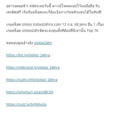
อย่ารอคอยช้า! สมัครเลยวันนี้ ดาวน์โหลดแอปไว้บนมือถือ รับ
เครดิตฟรี เริ่มปั่นสล็อตและก็ลุ้นเงินรางวัลหลักแสนได้ในทันที!
เกมสล็อต slotxo slotxo24hra.com 12 ก.ย. 68 Jens ยืน 1 เรื่อง
เกมสล็อต slotxo24hrคิดจะลงทุนทั้งทีต้องที่นี่เท่านั้น Top 76
ขอขอบคุณอ้างอิง
slotxo24hr
https://bit.ly/slotxo_24hra
https://rebrand.ly/slotxo_24hra
https://cutly.info/slotxo_24hra
https://shorturl.asia/UBC0V
https://cutt.ly/5rP6hvSo