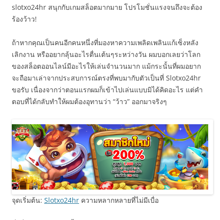
slotxo24hr สนุกกับเกมสล็อตมากมาย โปรโมชั่นแรงจนถึงจะต้อง
ร้องว้าว!
ถ้าหากคุณเป็นคนอีกคนหนึ่งที่มองหาความเพลิดเพลินแก้เซ็งหลัง
เลิกงาน หรืออยากลุ้นอะไรตื่นเต้นๆระหว่างวัน ผมบอกเลยว่าโลก
ของสล็อตออนไลน์มีอะไรให้เล่นจำนวนมาก แม้กระนั้นที่ผมอยาก
จะถือมาเล่าจากประสบการณ์ตรงที่พบมากับตัวเป็นที่ Slotxo24hr
ขอรับ เนื่องจากว่าตอนแรกผมก็เข้าไปเล่นแบบมิได้คิดอะไร แต่คำ
ตอบที่ได้กลับทำให้ผมต้องอุทานว่า “ว้าว” ออกมาจริงๆ
จุดเริ่มต้น:
Slotxo24hr
ความหลากหลายที่ไม่มีเบื่อ