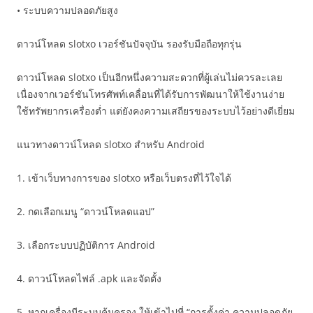
• ระบบความปลอดภัยสูง
ดาวน์โหลด slotxo เวอร์ชันปัจจุบัน รองรับมือถือทุกรุ่น
ดาวน์โหลด slotxo เป็นอีกหนึ่งความสะดวกที่ผู้เล่นไม่ควรละเลย
เนื่องจากเวอร์ชันโทรศัพท์เคลื่อนที่ได้รับการพัฒนาให้ใช้งานง่าย
ใช้ทรัพยากรเครื่องต่ำ แต่ยังคงความเสถียรของระบบไว้อย่างดีเยี่ยม
แนวทางดาวน์โหลด slotxo สำหรับ Android
1. เข้าเว็บทางการของ slotxo หรือเว็บตรงที่ไว้ใจได้
2. กดเลือกเมนู “ดาวน์โหลดแอป”
3. เลือกระบบปฏิบัติการ Android
4. ดาวน์โหลดไฟล์ .apk และจัดตั้ง
5. หากเครื่องมีระบบคุ้มครอง ให้เข้าไปที่ “การตั้งค่า ความปลอดภัย