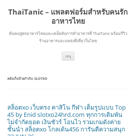
ThaiTanic – แพลตฟอร์มสำหรับคนรัก
อาหารไทย
ค้นพบสูตรอาหารไทยและเคล็ดลับการทำอาหารที่ ThaiTanic พร้อมรีวิว
ร้านอาหารและแหล่งที่เที่ยวในไทย
ข้าม
เมนู
ไป
ยัง
เนื้อหา
คลังเก็บป้ายกำกับ:
SLOTXO
สล็อตxo เว็บตรง คาสิโน กีฬา เต็มรูปแบบ Top
45 by Enid slotxo24hrd.com ทุกการเดิมพัน
ไม่จำกัดยอด เงินชัวร์ โอนไว รวมเกมดังค่าย
ชั้นนำ สล็อตxo โกลเด้น456 การันตีความสนุก