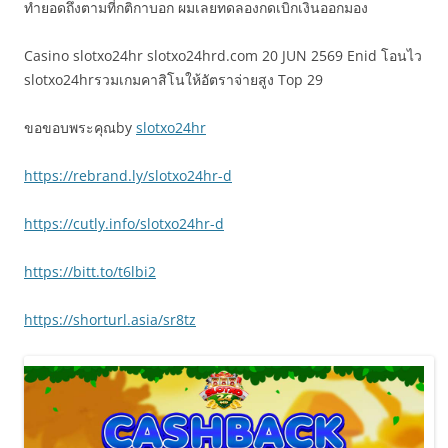
ทำยอดถึงตามที่กติกาบอก ผมเลยทดลองกดเบิกเงินออกมอง
Casino slotxo24hr slotxo24hrd.com 20 JUN 2569 Enid โอนไว
slotxo24hrรวมเกมคาสิโนให้อัตราจ่ายสูง Top 29
ขอขอบพระคุณby
slotxo24hr
https://rebrand.ly/slotxo24hr-d
https://cutly.info/slotxo24hr-d
https://bitt.to/t6lbi2
https://shorturl.asia/sr8tz