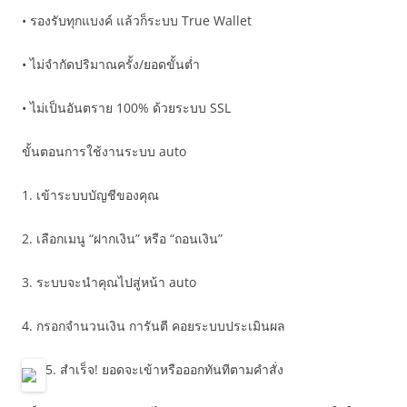
• รองรับทุกแบงค์ แล้วก็ระบบ True Wallet
• ไม่จำกัดปริมาณครั้ง/ยอดขั้นต่ำ
• ไม่เป็นอันตราย 100% ด้วยระบบ SSL
ขั้นตอนการใช้งานระบบ auto
1. เข้าระบบบัญชีของคุณ
2. เลือกเมนู “ฝากเงิน” หรือ “ถอนเงิน”
3. ระบบจะนำคุณไปสู่หน้า auto
4. กรอกจำนวนเงิน การันตี คอยระบบประเมินผล
5. สำเร็จ! ยอดจะเข้าหรือออกทันทีตามคำสั่ง