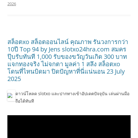
2026
สล็อตxo สล็อตออนไลน์ คุณภาพ รันวงการกว่า
10ปี Top 94 by Jens slotxo24hra.com สมคร
ปุ๊บรับทันที 1,000 รับของขวัญวันเกิด 300 บาท
แจกทองจริง ไม่จกตา มูลค่า 1 สลึง สล็อตxo
โดนที่ไหนบิดมา ปิดปัญหาที่นี่แน่นอน 23 July
2025
ดาวน์โหลด slotxo และปากทางเข้าอัปเดตปัจจุบัน เล่นผ่านมือ
ถือได้ทันที