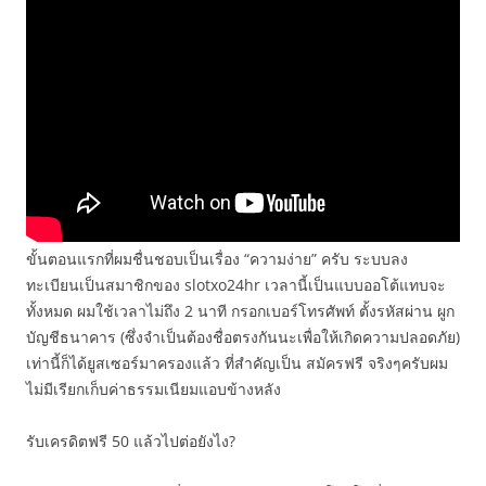
ขั้นตอนแรกที่ผมชื่นชอบเป็นเรื่อง “ความง่าย” ครับ ระบบลง
ทะเบียนเป็นสมาชิกของ slotxo24hr เวลานี้เป็นแบบออโต้แทบจะ
ทั้งหมด ผมใช้เวลาไม่ถึง 2 นาที กรอกเบอร์โทรศัพท์ ตั้งรหัสผ่าน ผูก
บัญชีธนาคาร (ซึ่งจำเป็นต้องชื่อตรงกันนะเพื่อให้เกิดความปลอดภัย)
เท่านี้ก็ได้ยูสเซอร์มาครองแล้ว ที่สำคัญเป็น สมัครฟรี จริงๆครับผม
ไม่มีเรียกเก็บค่าธรรมเนียมแอบข้างหลัง
รับเครดิตฟรี 50 แล้วไปต่อยังไง?