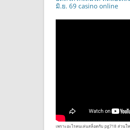
มิ.ย. 69 casino online
เพราะอะไรคนเล่นสล็อตกับ pg718 ส่วนใหญ่ถ