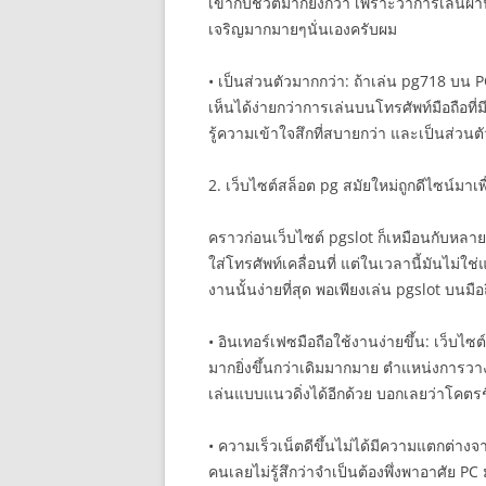
เข้ากับชีวิตมากยิ่งกว่า เพราะว่าการเล่น
เจริญมากมายๆนั่นเองครับผม
• เป็นส่วนตัวมากกว่า: ถ้าเล่น pg718 บน P
เห็นได้ง่ายกว่าการเล่นบนโทรศัพท์มือถือที่
รู้ความเข้าใจสึกที่สบายกว่า และเป็นส่วนต
2. เว็บไซต์สล็อต pg สมัยใหม่ถูกดีไซน์มาเพื
คราวก่อนเว็บไซต์ pgslot ก็เหมือนกับหลายๆ
ใส่โทรศัพท์เคลื่อนที่ แต่ในเวลานี้มันไม่ใ
งานนั้นง่ายที่สุด พอเพียงเล่น pgslot บนมือถื
• อินเทอร์เฟซมือถือใช้งานง่ายขึ้น: เว็บไ
มากยิ่งขึ้นกว่าเดิมมากมาย ตำแหน่งการวางป
เล่นแบบแนวดิ่งได้อีกด้วย บอกเลยว่าโคตรช
• ความเร็วเน็ตดีขึ้นไม่ได้มีความแตกต่างจา
คนเลยไม่รู้สึกว่าจำเป็นต้องพึ่งพาอาศัย PC ม