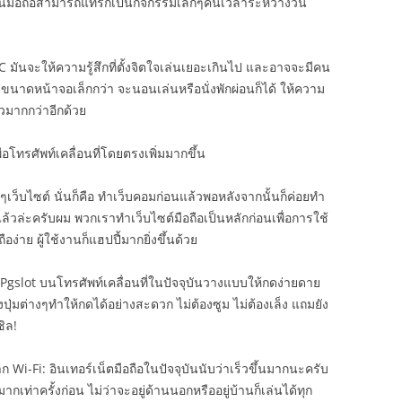
ผ่านมือถือสามารถแทรกเป็นกิจกรรมเล็กๆคั่นเวลาระหว่างวัน
C มันจะให้ความรู้สึกที่ตั้งจิตใจเล่นเยอะเกินไป และอาจจะมีคน
มีขนาดหน้าจอเล็กกว่า จะนอนเล่นหรือนั่งพักผ่อนก็ได้ ให้ความ
ัวมากกว่าอีกด้วย
่อโทรศัพท์เคลื่อนที่โดยตรงเพิ่มมากขึ้น
เว็บไซต์ นั่นก็คือ ทำเว็บคอมก่อนแล้วพอหลังจากนั้นก็ค่อยทำ
ช่แล้วล่ะครับผม พวกเราทำเว็บไซต์มือถือเป็นหลักก่อนเพื่อการใช้
อง่าย ผู้ใช้งานก็แฮปปี้มากยิ่งขึ้นด้วย
ซต์Pgslot บนโทรศัพท์เคลื่อนที่ในปัจจุบันวางแบบให้กดง่ายดาย
ุ่มต่างๆทำให้กดได้อย่างสะดวก ไม่ต้องซูม ไม่ต้องเล็ง แถมยัง
ิล!
ก Wi-Fi: อินเทอร์เน็ตมือถือในปัจจุบันนับว่าเร็วขึ้นมากนะครับ
ากเท่าครั้งก่อน ไม่ว่าจะอยู่ด้านนอกหรืออยู่บ้านก็เล่นได้ทุก