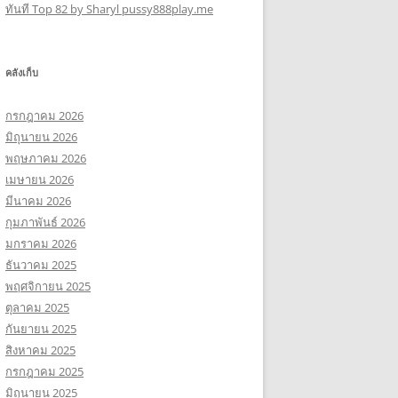
ทันที Top 82 by Sharyl pussy888play.me
คลังเก็บ
กรกฎาคม 2026
มิถุนายน 2026
พฤษภาคม 2026
เมษายน 2026
มีนาคม 2026
กุมภาพันธ์ 2026
มกราคม 2026
ธันวาคม 2025
พฤศจิกายน 2025
ตุลาคม 2025
กันยายน 2025
สิงหาคม 2025
กรกฎาคม 2025
มิถุนายน 2025