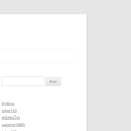
ค้นหา
สำหรับ:
918kiss
joker123
หนังชนโรง
sagame168th