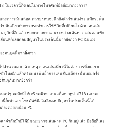
ในเวลานี้ถึงเอนไปทางโทรศัพท์มือถือมากยิ่งกว่า?
อและการเล่นสล็อต หลายๆคนจะนึกถึงคำว่าเล่นง่าย แม้กระนั้น
ว่า มันเกี่ยวกับการกระทำการใช้ชีวิตที่เปลี่ยนไปด้วย คนเล่น
อยู่กับที่อีกแล้ว พวกเขาอยากเล่นระหว่างเดินทาง เล่นตอนพัก
คลื่อนที่ก็เลยตอบปัญหาในประเด็นนี้มากยิ่งกว่า PC นั่นเอง
องคนยุคนี้มากยิ่งกว่า
ไปจำนวนมาก ด้วยเหตุว่าคนเล่นเดี๋ยวนี้ไม่ต้องการที่จะอยาก
ชั่วโมงอีกแล้วครับผม เน้นย้ำการเล่นสั้นแม้กระนั้นบ่อยครั้ง
สั้นๆกันมากยิ่งกว่า
บบผมแน่ๆ ผมมักมิได้เตรียมตัวจะเล่นสล็อต pgslot718 เลยนะ
ยวนี้ก็เข้าเลย โทรศัพท์มือถือจึงตอบปัญหาในประเด็นนี้ได้
ม่ต้องคอยเหมือน PC
วลาจำกัดมักมิได้มีขณะยาวๆเล่นผ่าน PC กันอยู่แล้ว มือถือก็เลย