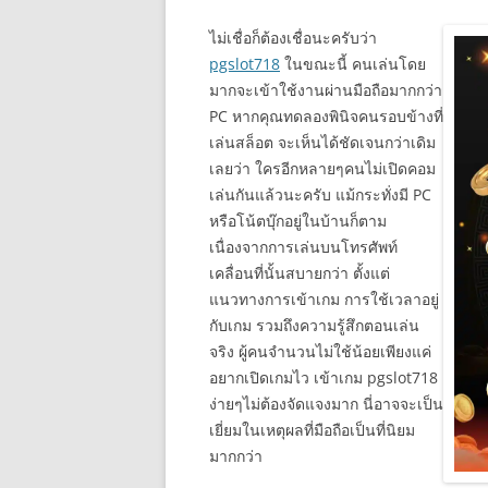
ไม่เชื่อก็ต้องเชื่อนะครับว่า
pgslot718
ในขณะนี้ คนเล่นโดย
มากจะเข้าใช้งานผ่านมือถือมากกว่า
PC หากคุณทดลองพินิจคนรอบข้างที่
เล่นสล็อต จะเห็นได้ชัดเจนกว่าเดิม
เลยว่า ใครอีกหลายๆคนไม่เปิดคอม
เล่นกันแล้วนะครับ แม้กระทั่งมี PC
หรือโน้ตบุ๊กอยู่ในบ้านก็ตาม
เนื่องจากการเล่นบนโทรศัพท์
เคลื่อนที่นั้นสบายกว่า ตั้งแต่
แนวทางการเข้าเกม การใช้เวลาอยู่
กับเกม รวมถึงความรู้สึกตอนเล่น
จริง ผู้คนจำนวนไม่ใช้น้อยเพียงแค่
อยากเปิดเกมไว เข้าเกม pgslot718
ง่ายๆไม่ต้องจัดแจงมาก นี่อาจจะเป็น
เยี่ยมในเหตุผลที่มือถือเป็นที่นิยม
มากกว่า