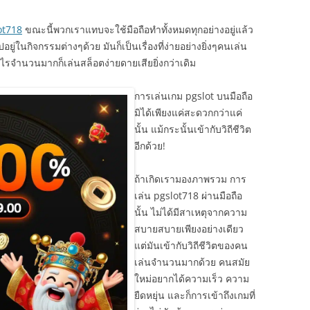
ot718
ขณะนี้พวกเราแทบจะใช้มือถือทำทั้งหมดทุกอย่างอยู่แล้ว
อยู่ในกิจกรรมต่างๆด้วย มันก็เป็นเรื่องที่ง่ายอย่างยิ่งๆคนเล่น
รจำนวนมากก็เล่นสล็อตง่ายดายเสียยิ่งกว่าเดิม
การเล่นเกม pgslot บนมือถือ
มิได้เพียงแค่สะดวกกว่าแค่
นั้น แม้กระนั้นเข้ากับวิถีชีวิต
อีกด้วย!
ถ้าเกิดเรามองภาพรวม การ
เล่น pgslot718 ผ่านมือถือ
นั้น ไม่ได้มีสาเหตุจากความ
สบายสบายเพียงอย่างเดียว
แต่มันเข้ากับวิถีชีวิตของคน
เล่นจำนวนมากด้วย คนสมัย
ใหม่อยากได้ความเร็ว ความ
ยืดหยุ่น และก็การเข้าถึงเกมที่