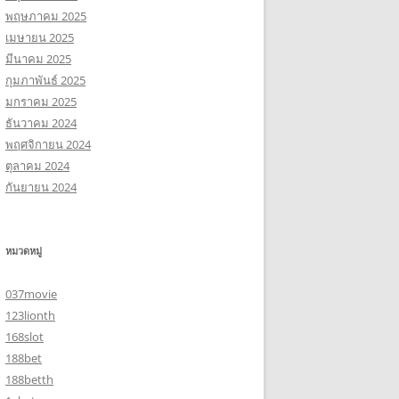
พฤษภาคม 2025
เมษายน 2025
มีนาคม 2025
กุมภาพันธ์ 2025
มกราคม 2025
ธันวาคม 2024
พฤศจิกายน 2024
ตุลาคม 2024
กันยายน 2024
หมวดหมู่
037movie
123lionth
168slot
188bet
188betth