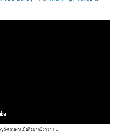
ึงเล่นผ่านมือถือมากยิ่งกว่า PC