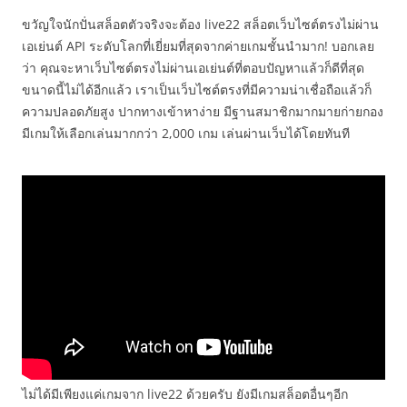
ขวัญใจนักปั่นสล็อตตัวจริงจะต้อง live22 สล็อตเว็บไซต์ตรงไม่ผ่าน
เอเย่นต์ API ระดับโลกที่เยี่ยมที่สุดจากค่ายเกมชั้นนำมาก! บอกเลย
ว่า คุณจะหาเว็บไซต์ตรงไม่ผ่านเอเย่นต์ที่ตอบปัญหาแล้วก็ดีที่สุด
ขนาดนี้ไม่ได้อีกแล้ว เราเป็นเว็บไซต์ตรงที่มีความน่าเชื่อถือแล้วก็
ความปลอดภัยสูง ปากทางเข้าหาง่าย มีฐานสมาชิกมากมายก่ายกอง
มีเกมให้เลือกเล่นมากกว่า 2,000 เกม เล่นผ่านเว็บได้โดยทันที
ไม่ได้มีเพียงแค่เกมจาก live22 ด้วยครับ ยังมีเกมสล็อตอื่นๆอีก