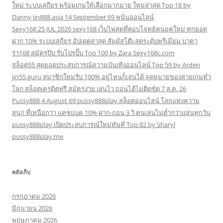
ใหม่ ระบบเสถียร พร้อมเกมให้เลือกมากมาย ใหม่ล่าสุด Top 18 by
Danny jin888.asia 14 September 69 พนันออนไลน์
Sexy168 25 JUL 2026 sexy168 เว็บไพ่สดที่ตอบโจทย์คนยุคใหม่ ทุกยอด
ฝาก 10% ระบบเสถียร อัปเดตล่าสุด สัมผัสโต๊ะสดระดับพรีเมียม บาคา
ร่า168 สมัครปุ๊บ รับโปรปั๊บ Top 100 by Zara Sexy168c.com
สล็อต55 สุดยอดประสบการณ์ความบันเทิงออนไลน์ Top 59 by Arden
jin55.guru สมาชิกใหม่รับ 100% อยู่ไหนก็เล่นได้ จุดหมายของสายเกมทั่ว
โลก สล็อตเครดิตฟรี สมัครง่าย เล่นไว ถอนได้ไม่ติดขัด 7 ส.ค. 26
Pussy888 4 August 69 pussy888play สล็อตออนไลน์ โลกแห่งความ
สนุก ที่เหนือกว่า แคชแบค 10% ฝาก-ถอน 3 วิ คนเล่นไม่ต่ำกว่าแสนทุกวัน
pussy888play เปิดประสบการณ์ใหม่ทันที Top 82 by Sharyl
pussy888play.me
คลังเก็บ
กรกฎาคม 2026
มิถุนายน 2026
พฤษภาคม 2026