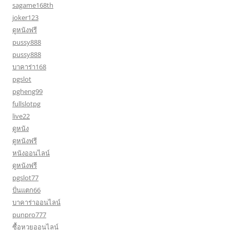
sagame168th
joker123
ดูหนังฟรี
pussy888
pussy888
บาคาร่า168
pgslot
pgheng99
fullslotpg
live22
ดูหนัง
ดูหนังฟรี
หนังออนไลน์
ดูหนังฟรี
pgslot77
ปั่นแตก66
บาคาร่าออนไลน์
punpro777
ซื้อหวยออนไลน์