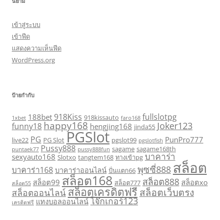
นิยาม
เข้าสู่ระบบ
เข้าฟีด
แสดงความเห็นฟีด
WordPress.org
ป้ายกำกับ
918Kiss
fullslotpg
188bet
918kissauto
1xbet
faro168
happy168
Joker123
funny18
hengjing168
jinda55
PGSlot
PG
PunPro777
live22
PG Slot
pgslot99
pgslotfish
Pussy888
sagame
sagame168th
puntaek77
pussy888fun
บาคาร่า
sexyauto168
Slotxo
tangtem168
ทางเข้าpg
สล็อต
พุซซี่888
บาคาร่า168
บาคาร่าออนไลน์
ปั่นแตก66
สล็อต168
สล็อต888
สล็อต99
สล็อตxo
สล็อต777
สล็อต55
สล็อตเครดิตฟรี
สล็อตเว็บตรง
สล็อตออนไลน์
โจ๊กเกอร์123
แทงบอลออนไลน์
เครดิตฟรี