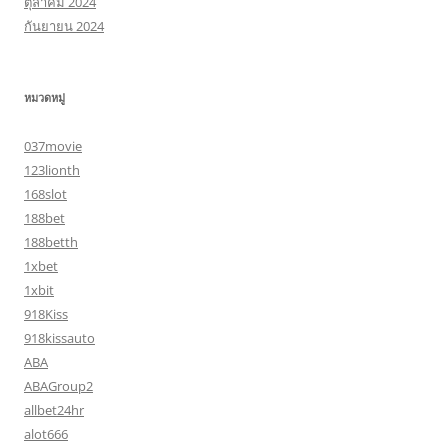
ตุลาคม 2024
กันยายน 2024
หมวดหมู่
037movie
123lionth
168slot
188bet
188betth
1xbet
1xbit
918Kiss
918kissauto
ABA
ABAGroup2
allbet24hr
alot666