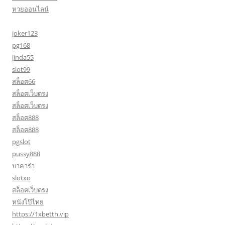
หวยออนไลน์
joker123
pg168
jinda55
slot99
สล็อต66
สล็อตเว็บตรง
สล็อตเว็บตรง
สล็อต888
สล็อต888
pgslot
pussy888
บาคาร่า
slotxo
สล็อตเว็บตรง
หนังโป๊ไทย
https://1xbetth.vip