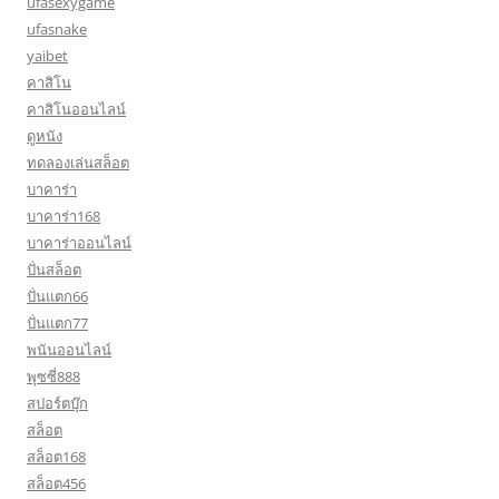
ufasexygame
ufasnake
yaibet
คาสิโน
คาสิโนออนไลน์
ดูหนัง
ทดลองเล่นสล็อต
บาคาร่า
บาคาร่า168
บาคาร่าออนไลน์
ปั่นสล็อต
ปั่นแตก66
ปั่นแตก77
พนันออนไลน์
พุซซี่888
สปอร์ตบุ๊ก
สล็อต
สล็อต168
สล็อต456