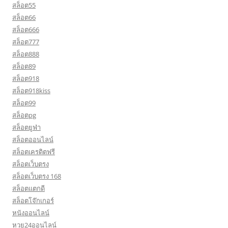
สล็อต55
สล็อต66
สล็อต666
สล็อต777
สล็อต888
สล็อต89
สล็อต918
สล็อต918kiss
สล็อต99
สล็อตpg
สล็อตยูฟ่า
สล็อตออนไลน์
สล็อตเครดิตฟรี
สล็อตเว็บตรง
สล็อตเว็บตรง 168
สล็อตแตกดี
สล็อตโจ๊กเกอร์
หนังออนไลน์
หวย24ออนไลน์