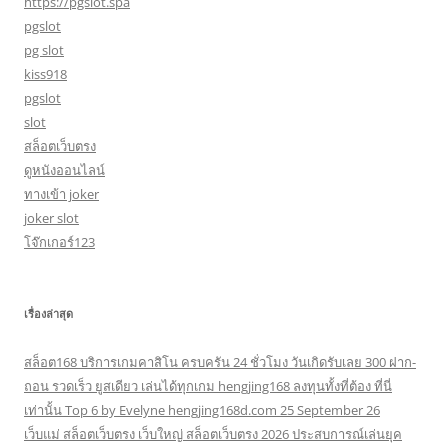
https://pgslot.spa
pgslot
pg slot
kiss918
pgslot
slot
สล็อตเว็บตรง
ดูหนังออนไลน์
ทางเข้า joker
joker slot
โจ๊กเกอร์123
เรื่องล่าสุด
สล็อต168 บริการเกมคาสิโน ครบครัน 24 ชั่วโมง วันเกิดรับเลย 300 ฝาก-
ถอน รวดเร็ว ยูสเดียว เล่นได้ทุกเกม hengjing168 ลงทุนทั้งที่ต้อง ที่นี่
เท่านั้น Top 6 by Evelyne hengjing168d.com 25 September 26
เว็บแม่ สล็อตเว็บตรง เว็บใหญ่ สล็อตเว็บตรง 2026 ประสบการณ์เล่นยุค