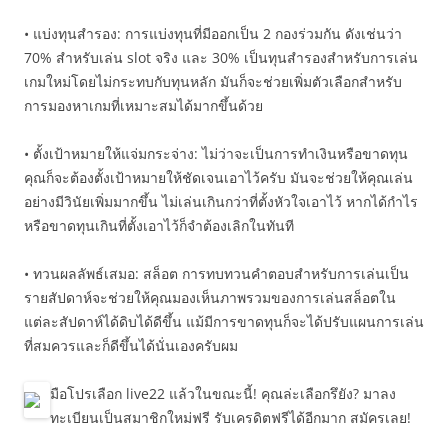
• แบ่งทุนสำรอง: การแบ่งทุนที่มีออกเป็น 2 กองร่วมกัน ดังเช่นว่า
70% สำหรับเล่น slot จริง และ 30% เป็นทุนสำรองสำหรับการเล่น
เกมใหม่โดยไม่กระทบกับทุนหลัก มันก็จะช่วยเพิ่มตัวเลือกสำหรับ
การมองหาเกมที่เหมาะสมได้มากขึ้นด้วย
• ตั้งเป้าหมายให้แจ่มกระจ่าง: ไม่ว่าจะเป็นการทำเงินหรือขาดทุน
คุณก็จะต้องตั้งเป้าหมายให้ชัดเจนเอาไว้ครับ มันจะช่วยให้คุณเล่น
อย่างมีวินัยเพิ่มมากขึ้น ไม่เล่นเกินกว่าที่ตั้งหัวใจเอาไว้ หากได้กำไร
หรือขาดทุนเกินที่ตั้งเอาไว้ก็จำต้องเลิกในทันที
• ทวนผลลัพธ์เสมอ: สล็อต การทบทวนคำตอบสำหรับการเล่นเป็น
รายสัปดาห์จะช่วยให้คุณมองเห็นภาพรวมของการเล่นสล็อตใน
แต่ละสัปดาห์ได้ดิบได้ดีขึ้น แม้มีการขาดทุนก็จะได้ปรับแผนการเล่น
ที่สมควรและก็ดีขึ้นได้นั่นเองครับผม
มือโปรเลือก live22 แล้วในขณะนี้! คุณล่ะเลือกรึยัง? มาลง
ทะเบียนเป็นสมาชิกใหม่ฟรี รับเครดิตฟรีได้อีกมาก สมัครเลย!