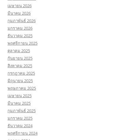
เมษายน 2026
มีนาคม 2026
กุมภาพันธ์ 2026
มกราคม 2026
ธันวาคม 2025
พฤศจิกายน 2025
ตุลาคม 2025
กันยายน 2025
สิงหาคม 2025
กรกฎาคม 2025
มิถุนายน 2025
พฤษภาคม 2025
เมษายน 2025
มีนาคม 2025
กุมภาพันธ์ 2025
มกราคม 2025
ธันวาคม 2024
พฤศจิกายน 2024