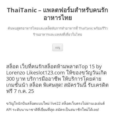
ThaiTanic – แพลตฟอร์มสำหรับคนรัก
อาหารไทย
ค้นพบสูตรอาหารไทยและเคล็ดลับการทำอาหารที่ ThaiTanic พร้อมรีวิว
ร้านอาหารและแหล่งที่เที่ยวในไทย
ข้าม
เมนู
ไป
ยัง
เนื้อหา
สล็อต เว็บที่คนรักสล็อตห้ามพลาดTop 15 by
Lorenzo Likeslot123.com ให้ของขวัญวันเกิด
300 บาท บริการมืออาชีพ ให้บริการโดยค่าย
เกมชั้นนำ สล็อต พิเศษสุด! สมัครวันนี้ รับเครดิต
ฟรี 7 ก.ค. 25
ขวัญใจนักปั่นสล็อตแบบใหม่ live22 สล็อตเว็บตรงไม่ผ่านเอเย่นต์
API ระดับนานาชาติที่เยี่ยมที่สุด สมัครเป็นสมาชิกใหม่ได้เลย!