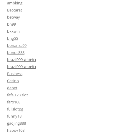
ambking
Baccarat
betway
bh99
bkkwin
bng55
bonanza99
bonus888
brazil999 ทางเข้า
brazil999 ทางเข้า
Business
Casino
debet
fafa 123 slot
faro168
fullslotpg
funny18
gaojing888
happy168