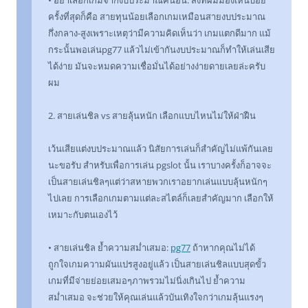
• อย่าเลือกเกมจากงบประมาณคนอื่น: สิ่งที่ผมมองเห็นบ่อย
ครั้งที่สุดก็คือ สายทุนน้อยเลือกเกมเหมือนสายงบประมาณ
กึ่งกลาง-สูงเพราะเหตุว่ามีความคิดเห็นว่า เกมแตกดีมาก แม้
กระนั้นพอเล่นpg77 แล้วไม่เข้ากันงบประมาณก็ทำให้เล่นเสีย
ได้ง่าย มันจะหมดความเชื่อมั่นได้อย่างง่ายดายเลยล่ะครับ
ผม
2. สายเล่นชิล vs สายลุ้นหนัก เลือกแบบไหนไม่ให้ฝ่าฝืน
เว้นเสียแต่งบประมาณแล้ว นิสัยการเล่นก็สำคัญไม่แพ้กันเลย
นะขอรับ สำหรับเพื่อการเล่น pgslot นั้น เราบางครั้งก็อาจจะ
เป็นสายเล่นชิลๆแต่ว่าสหายพวกเราอยากเล่นแบบลุ้นหนักๆ
ไปเลย การเลือกเกมตามแต่ละสไตล์ก็เลยสำคัญมาก เลือกให้
เหมาะกับตนเองไว้
• สายเล่นชิล ย้ำความสม่ำเสมอ:
pg77
ถ้าหากคุณไม่ได้
ถูกใจเกมความผันแปรสูงอยู่แล้ว เป็นสายเล่นชิลแบบสุดขั้ว
เกมที่มีจ่ายย่อยเสมอๆภาพรวมไม่นิ่งเกินไป ย้ำความ
สม่ำเสมอ จะช่วยให้คุณเล่นแล้วบันเทิงใจกว่าเกมลุ้นแรงๆ