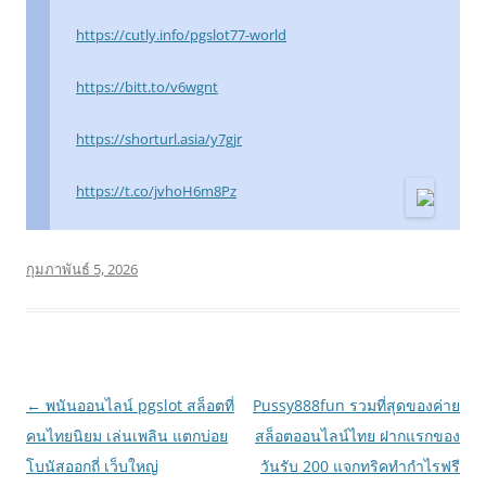
https://cutly.info/pgslot77-world
https://bitt.to/v6wgnt
https://shorturl.asia/y7gjr
https://t.co/jvhoH6m8Pz
กุมภาพันธ์ 5, 2026
เมนู
←
พนันออนไลน์ pgslot สล็อตที่
Pussy888fun รวมที่สุดของค่าย
นำทาง
คนไทยนิยม เล่นเพลิน แตกบ่อย
สล็อตออนไลน์ไทย ฝากแรกของ
เรื่อง
โบนัสออกถี่ เว็บใหญ่
วันรับ 200 แจกทริคทำกำไรฟรี