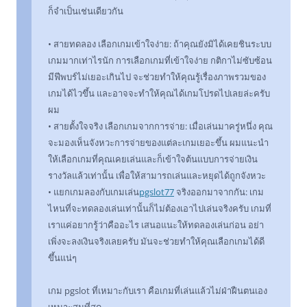
ก็จำเป็นเช่นเดียวกัน
• สายทดลอง เลือกเกมเข้าใจง่าย: ถ้าคุณยังมิได้เคยชินระบบ
เกมมากเท่าไรนัก การเลือกเกมที่เข้าใจง่าย กติกาไม่ซับซ้อน
มีฟีพบร์ไม่เยอะเกินไป จะช่วยทำให้คุณรู้เรื่องภาพรวมของ
เกมได้ไวขึ้น และอาจจะทำให้คุณได้เกมโปรดไปเลยล่ะครับ
ผม
• สายตั้งใจจริง เลือกเกมจากการจ่าย: เมื่อเล่นมาครู่หนึ่ง คุณ
จะมองเห็นจังหวะการจ่ายของแต่ละเกมเยอะขึ้น ผมแนะนำ
ให้เลือกเกมที่คุณเคยเล่นและก็เข้าใจต้นแบบการจ่ายเงิน
รางวัลแล้วเท่านั้น เพื่อให้สามารถเล่นและหยุดได้ถูกจังหวะ
• แยกเกมลองกับเกมเล่น
pgslot77
จริงออกมาจากกัน: เกม
ไหนที่จะทดลองเล่นเท่านั้นก็ไม่ต้องเอาไปเล่นจริงครับ เกมที่
เราแค่อยากรู้ว่าคืออะไร เสนอแนะให้ทดลองเล่นก่อน อย่า
เพิ่งจะลงเงินจริงเลยครับ มันจะช่วยทำให้คุณเลือกเกมได้ดี
ขึ้นแน่ๆ
เกม pgslot ที่เหมาะกับเรา คือเกมที่เล่นแล้วไม่ฝ่าฝืนตนเอง