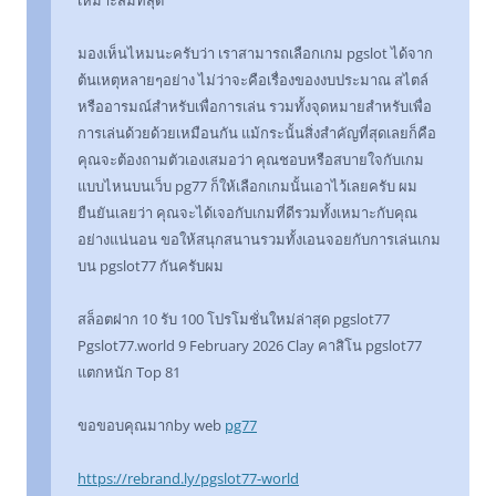
เหมาะสมที่สุด
มองเห็นไหมนะครับว่า เราสามารถเลือกเกม pgslot ได้จาก
ต้นเหตุหลายๆอย่าง ไม่ว่าจะคือเรื่องของงบประมาณ สไตล์
หรืออารมณ์สำหรับเพื่อการเล่น รวมทั้งจุดหมายสำหรับเพื่อ
การเล่นด้วยด้วยเหมือนกัน แม้กระนั้นสิ่งสำคัญที่สุดเลยก็คือ
คุณจะต้องถามตัวเองเสมอว่า คุณชอบหรือสบายใจกับเกม
แบบไหนบนเว็บ pg77 ก็ให้เลือกเกมนั้นเอาไว้เลยครับ ผม
ยืนยันเลยว่า คุณจะได้เจอกับเกมที่ดีรวมทั้งเหมาะกับคุณ
อย่างแน่นอน ขอให้สนุกสนานรวมทั้งเอนจอยกับการเล่นเกม
บน pgslot77 กันครับผม
สล็อตฝาก 10 รับ 100 โปรโมชั่นใหม่ล่าสุด pgslot77
Pgslot77.world 9 February 2026 Clay คาสิโน pgslot77
แตกหนัก Top 81
ขอขอบคุณมากby web
pg77
https://rebrand.ly/pgslot77-world