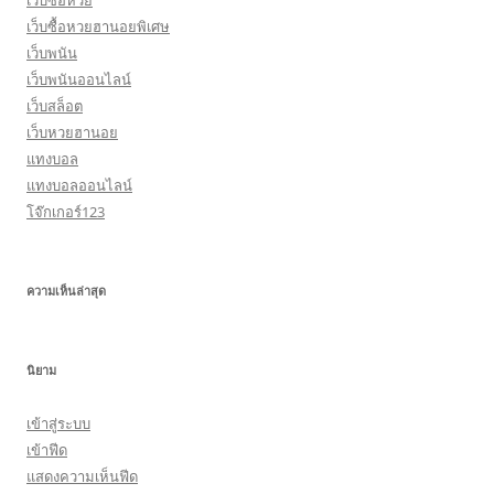
เว็บซื้อหวย
เว็บซื้อหวยฮานอยพิเศษ
เว็บพนัน
เว็บพนันออนไลน์
เว็บสล็อต
เว็บหวยฮานอย
แทงบอล
แทงบอลออนไลน์
โจ๊กเกอร์123
ความเห็นล่าสุด
นิยาม
เข้าสู่ระบบ
เข้าฟีด
แสดงความเห็นฟีด