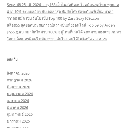
Sexy168 25 JUL 2026 sexy168 เว็บไพ่สดที่ตอบโจทย์คนยุคใหม่ ทุกยอด
ฝาก 10% ระบบเสถียร อัปเดตล่าสุด สัมผัสโต๊ะสดระดับพรีเมียม บาคา
ร่า168 สมัครปุ๊บ รับโปรปั๊บ Top 100 by Zara Sexy168c.com
สล็อต55 สุดยอดประสบการณ์ความบันเทิงออนไลน์ Top 59 by Arden
jin55.guru สมาชิกใหม่รับ 100% อยู่ไหนก็เล่นได้ จุดหมายของสายเกมทั่ว
โลก สล็อตเครดิตฟรี สมัครง่าย เล่นไว ถอนได้ไม่ติดขัด 7 ส.ค. 26
คลังเก็บ
สิงหาคม 2026
กรกฎาคม 2026
มิถุนายน 2026
พฤษภาคม 2026
เมษายน 2026
มีนาคม 2026
กุมภาพันธ์ 2026
มกราคม 2026