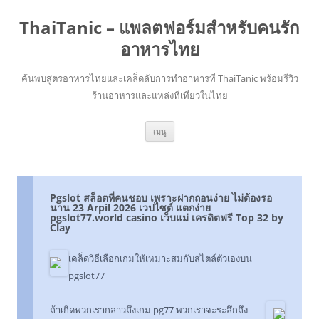
ThaiTanic – แพลตฟอร์มสำหรับคนรัก
อาหารไทย
ค้นพบสูตรอาหารไทยและเคล็ดลับการทำอาหารที่ ThaiTanic พร้อมรีวิว
ร้านอาหารและแหล่งที่เที่ยวในไทย
ข้าม
เมนู
ไป
ยัง
เนื้อหา
Pgslot สล็อตที่คนชอบ เพราะฝากถอนง่าย ไม่ต้องรอ
นาน 23 Arpil 2026 เวปไซต์ แตกง่าย
pgslot77.world casino เว็บแม่ เครดิตฟรี Top 32 by
Clay
เคล็ดวิธีเลือกเกมให้เหมาะสมกับสไตล์ตัวเองบน
pgslot77
ถ้าเกิดพวกเรากล่าวถึงเกม pg77 พวกเราจะระลึกถึง