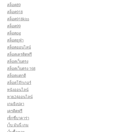
สล็อต89
สล็อต918
สล็อต918kiss
สล็อต99
สล็อตpg
สล็อตยูฟ่า
สล็อตออนไลน์
สล็อตเครดิตฟรี
สล็อตเว็บตรง
สล็อตเว็บตรง 168
สล็อตแตกดี
สล็อตโจ๊กเกอร์
หนังออนไลน์
หวย24ออนไลน์
เกมยิงปลา
เครดิตฟรี
เซ็กซี่บาคาร่า
เว็บ มันนี่ เกม