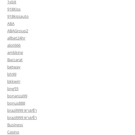
1xbit
918Kiss
918kissauto
ABA
ABAGroup2
allbet24hr
alot666
ambking
Baccarat
betway
bh99
bkkwin
bng55
bonanza99
bonus888
brazil999 ทางเข้า
brazil999 ทางเข้า
Business
Casino