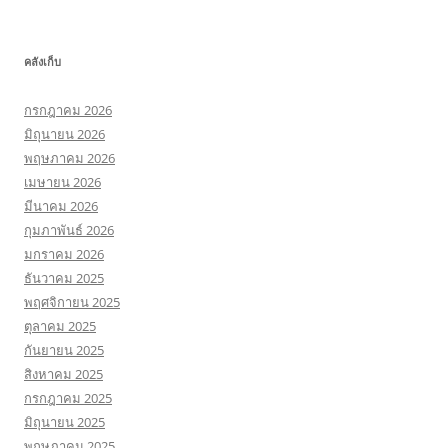
คลังเก็บ
กรกฎาคม 2026
มิถุนายน 2026
พฤษภาคม 2026
เมษายน 2026
มีนาคม 2026
กุมภาพันธ์ 2026
มกราคม 2026
ธันวาคม 2025
พฤศจิกายน 2025
ตุลาคม 2025
กันยายน 2025
สิงหาคม 2025
กรกฎาคม 2025
มิถุนายน 2025
พฤษภาคม 2025