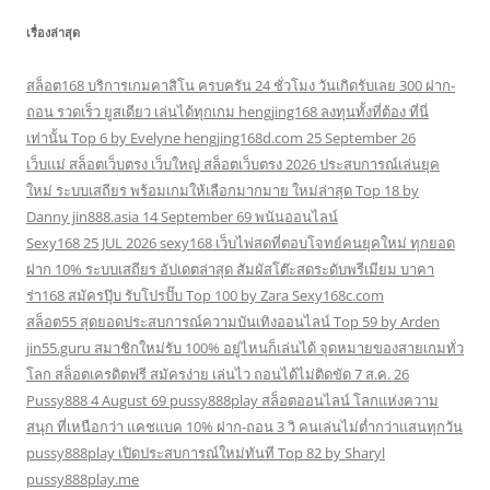
เรื่องล่าสุด
สล็อต168 บริการเกมคาสิโน ครบครัน 24 ชั่วโมง วันเกิดรับเลย 300 ฝาก-
ถอน รวดเร็ว ยูสเดียว เล่นได้ทุกเกม hengjing168 ลงทุนทั้งที่ต้อง ที่นี่
เท่านั้น Top 6 by Evelyne hengjing168d.com 25 September 26
เว็บแม่ สล็อตเว็บตรง เว็บใหญ่ สล็อตเว็บตรง 2026 ประสบการณ์เล่นยุค
ใหม่ ระบบเสถียร พร้อมเกมให้เลือกมากมาย ใหม่ล่าสุด Top 18 by
Danny jin888.asia 14 September 69 พนันออนไลน์
Sexy168 25 JUL 2026 sexy168 เว็บไพ่สดที่ตอบโจทย์คนยุคใหม่ ทุกยอด
ฝาก 10% ระบบเสถียร อัปเดตล่าสุด สัมผัสโต๊ะสดระดับพรีเมียม บาคา
ร่า168 สมัครปุ๊บ รับโปรปั๊บ Top 100 by Zara Sexy168c.com
สล็อต55 สุดยอดประสบการณ์ความบันเทิงออนไลน์ Top 59 by Arden
jin55.guru สมาชิกใหม่รับ 100% อยู่ไหนก็เล่นได้ จุดหมายของสายเกมทั่ว
โลก สล็อตเครดิตฟรี สมัครง่าย เล่นไว ถอนได้ไม่ติดขัด 7 ส.ค. 26
Pussy888 4 August 69 pussy888play สล็อตออนไลน์ โลกแห่งความ
สนุก ที่เหนือกว่า แคชแบค 10% ฝาก-ถอน 3 วิ คนเล่นไม่ต่ำกว่าแสนทุกวัน
pussy888play เปิดประสบการณ์ใหม่ทันที Top 82 by Sharyl
pussy888play.me