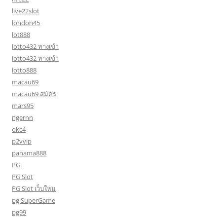
live22slot
london45
lot888
lotto432 ทางเข้า
lotto432 ทางเข้า
lotto888
macau69
macau69 สมัคร
mars95
ngernn
okc4
p2vvip
panama888
PG
PG Slot
PG Slot เว็บใหม่
pg SuperGame
pg99