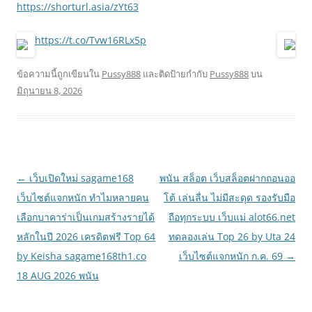
https://shorturl.asia/zYt63
https://t.co/Tvw16RLx5p
ข้อความนี้ถูกเขียนใน
Pussy888
และติดป้ายกำกับ
Pussy888
บน
มิถุนายน 8, 2026
เมนู
←
เว็บเปิดใหม่ sagame168
พนัน สล็อต เว็บสล็อตฝากถอนออ
นำทาง
เว็บไซต์แจกหนัก ทำไมหลายคน
โต้ เล่นลื่น ไม่มีสะดุด รองรับมือ
เรื่อง
เลือกบาคาร่าเป็นเกมสร้างรายได้
ถือทุกระบบ เว็บแม่ alot66.net
หลักในปี 2026 เครดิตฟรี Top 64
ทดลองเล่น Top 26 by Uta 24
by Keisha sagame168th1.co
เว็บไซต์แจกหนัก ก.ค. 69
→
18 AUG 2026 พนัน