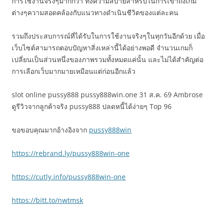
การใช้งานจริงๆมากกว่า ทั้งความสบายสำหรับในการเข้าถึงเกม
ต่างๆความสอดคล้องกับแนวทางดำเนินชีวิตของแต่ละคน
รวมถึงประสบการณ์ที่ได้รับในการใช้งานจริงๆในทุกวันอีกด้วย เมื่อ
เว็บไซต์สามารถตอบปัญหาสิ่งเหล่านี้ได้อย่างพอดี จำนวนเกมก็
เปลี่ยนเป็นส่วนหนึ่งของภาพรวมทั้งหมดแค่นั้น และไม่ได้สำคัญต่อ
การเลือกเว็บมากมายเหมือนแต่ก่อนอีกแล้ว
slot online pussy888 pussy888win.one 31 ส.ค. 69 Ambrose
ดูรีวิวจากลูกค้าจริง pussy888 ปลดหนี้ได้ง่ายๆ Top 96
ขอขอบคุณมากอ้างอิงจาก
pussy888win
https://rebrand.ly/pussy888win-one
https://cutly.info/pussy888win-one
https://bitt.to/nwtmsk