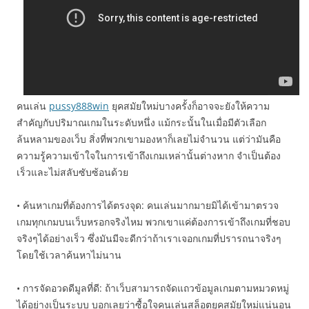
คนเล่น
pussy888win
ยุคสมัยใหม่บางครั้งก็อาจจะยังให้ความ
สำคัญกับปริมาณเกมในระดับหนึ่ง แม้กระนั้นในเมื่อมีตัวเลือก
ล้นหลามของเว็บ สิ่งที่พวกเขามองหาก็เลยไม่จำนวน แต่ว่ามันคือ
ความรู้ความเข้าใจในการเข้าถึงเกมเหล่านั้นต่างหาก จำเป็นต้อง
เร็วและไม่สลับซับซ้อนด้วย
• ค้นหาเกมที่ต้องการได้ตรงจุด: คนเล่นมากมายมิได้เข้ามาตรวจ
เกมทุกเกมบนเว็บหรอกจริงไหม พวกเขาแค่ต้องการเข้าถึงเกมที่ชอบ
จริงๆได้อย่างเร็ว ซึ่งมันมีจะดีกว่าถ้าเราเจอกเกมที่ปรารถนาจริงๆ
โดยใช้เวลาค้นหาไม่นาน
• การจัดอวดดีมูลที่ดี: ถ้าเว็บสามารถจัดแถวข้อมูลเกมตามหมวดหมู่
ได้อย่างเป็นระบบ บอกเลยว่าซื้อใจคนเล่นสล็อตยุคสมัยใหม่แน่นอน