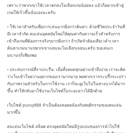
เพราะว่าพวกเขาใช้เวลาตกลงใจเลือกเกมน้อยลง แล้วก็อยากเข้าสู่
เกมให้เร็วขึ้นนั่นเองนะครับ
• ใช้เวลาสำหรับเพื่อการเล่นมากยิ่งกว่าค้นหา: ด้วยชีวิตประจำวันที่
มีเวลาจำกัด คนเล่นยุคสมัยใหม่ให้คุณค่ากับความเร็วสำหรับการ
เข้าถึงเกมที่ต้องการจริงๆมากยิ่งกว่า ถ้าเกิดจำต้องเสียเวล่ำเวลา
ค้นหาเกมนานๆพวกเขาแทบจะไม่เลือกเลยนะครับ ขอเล่นเก
มนานๆก็เพียงพอ
• ประสบการณ์ที่ราบระรื่น: เมื่อทั้งหมดทุกอย่างเข้าถึงง่าย เราจะคิด
ว่าเว็บเข้าใจความอยากของเรามากมาย พอพวกเรากระปรี้กระเปร่า
กับภาพรวมสำหรับในการใช้งาน เราก็จะดูเว็บไปในทางบวกได้มาก
ขึ้น ทำให้กลับมาใช้งานเว็บไซต์ในระยะยาวได้อีกด้วย
เว็บไซต์ pussy888 จำเป็นต้องสอดคล้องกับพฤติกรรมของคนเล่น
มากขึ้น
คนเล่นเว็บไซต์ สล็อต ตรงยุคสมัยใหม่มีรูปแบบของการนำไปใช้