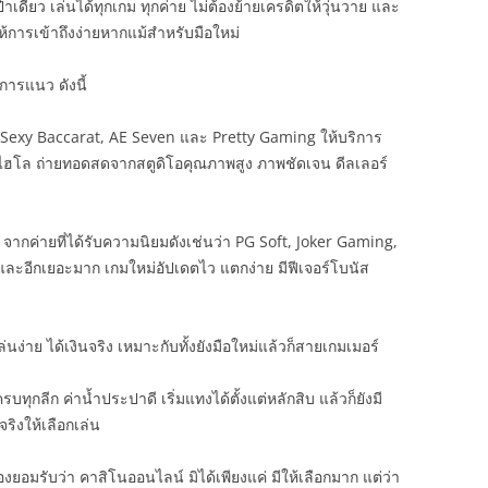
เดียว เล่นได้ทุกเกม ทุกค่าย ไม่ต้องย้ายเครดิตให้วุ่นวาย และ
ให้การเข้าถึงง่ายหากแม้สำหรับมือใหม่
การแนว ดังนี้
 Sexy Baccarat, AE Seven และ Pretty Gaming ให้บริการ
ต ไฮโล ถ่ายทอดสดจากสตูดิโอคุณภาพสูง ภาพชัดเจน ดีลเลอร์
จากค่ายที่ได้รับความนิยมดังเช่นว่า PG Soft, Joker Gaming,
และอีกเยอะมาก เกมใหม่อัปเดตไว แตกง่าย มีฟีเจอร์โบนัส
ง่าย ได้เงินจริง เหมาะกับทั้งยังมือใหม่แล้วก็สายเกมเมอร์
ทุกลีก ค่าน้ำประปาดี เริ่มแทงได้ตั้งแต่หลักสิบ แล้วก็ยังมี
ริงให้เลือกเล่น
อมรับว่า คาสิโนออนไลน์ มิได้เพียงแค่ มีให้เลือกมาก แต่ว่า