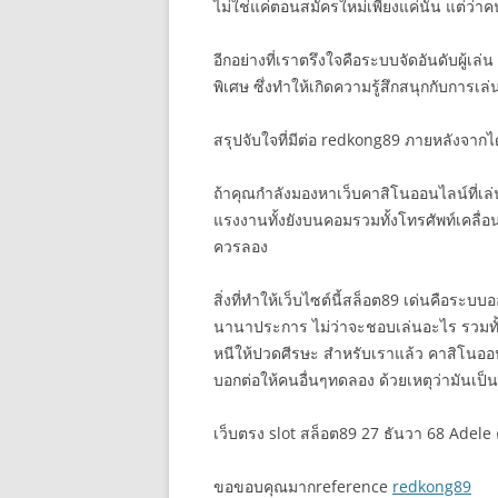
ไม่ใช่แค่ตอนสมัครใหม่เพียงแค่นั้น แต่ว่า
อีกอย่างที่เราตรึงใจคือระบบจัดอันดับผู
พิเศษ ซึ่งทำให้เกิดความรู้สึกสนุกกับการเล่นเ
สรุปจับใจที่มีต่อ redkong89 ภายหลังจากไ
ถ้าคุณกำลังมองหาเว็บคาสิโนออนไลน์ที่เล่น
แรงงานทั้งยังบนคอมรวมทั้งโทรศัพท์เคลื่อน
ควรลอง
สิ่งที่ทำให้เว็บไซต์นี้สล็อต89 เด่นคือระบบอ
นานาประการ ไม่ว่าจะชอบเล่นอะไร รวมทั้งท
หนีให้ปวดศีรษะ สำหรับเราแล้ว คาสิโนออนไ
บอกต่อให้คนอื่นๆทดลอง ด้วยเหตุว่ามันเป็น
เว็บตรง slot สล็อต89 27 ธันวา 68 Adel
ขอขอบคุณมากreference
redkong89