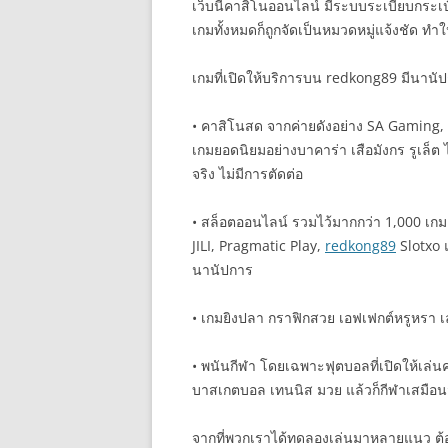
เว็บนี้คาสิโนออนไลน์ มีระบบระเบียบกระเป๋า
เกมทั้งหมดก็ถูกจัดเป็นหมวดหมู่แจ้งชัด ทำ
เกมที่เปิดให้บริการบน redkong89 มีนานัป
• คาสิโนสด จากค่ายดังอย่าง SA Gaming,
เกมยอดนิยมอย่างบาคาร่า เสือมังกร รูเล็
จริง ไม่มีการตัดต่อ
• สล็อตออนไลน์ รวมไว้มากกว่า 1,000 เกม 
JILI, Pragmatic Play,
redkong89
Slotxo 
นานัปการ
• เกมยิงปลา กราฟิกสวย เอฟเฟกต์หรูหรา เล่น
• พนันกีฬา โดยเฉพาะฟุตบอลที่เปิดให้เล่นครบ
บาสเกตบอล เทนนิส มวย แล้วก็กีฬาเสมือนจ
จากที่พวกเราได้ทดลองเล่นมาหลายแนว ต้องย