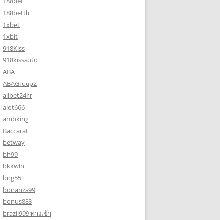
188bet
188betth
1xbet
1xbit
918Kiss
918kissauto
ABA
ABAGroup2
allbet24hr
alot666
ambking
Baccarat
betway
bh99
bkkwin
bng55
bonanza99
bonus888
brazil999 ทางเข้า