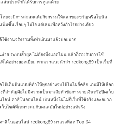
คนเล่นประจำก็ได้รับการดูแลด้วย
้เล่น โดยจะมีการสะสมแต้มกิจกรรมให้แลกของขวัญหรือโบนัส
พิ่มขึ้นเรื่อยๆ ไม่ใช่แค่เล่นเพื่อหวังกำไรอย่างเดียว
ด้ใช้งานจริงรวมทั้งทำเงินมาแล้วบ่อยมาก
ง่าย ระบบล้ำยุค ไม่ต้องพึ่งแอดไม่น แล้วก็รองรับการใช้
ที่ได้อย่างยอดเยี่ยม พวกเราแนะนำว่า redkong89 เป็นเว็บที่
อโต้เต็มต้นแบบที่ทำให้ทุกอย่างจบได้ในไม่กี่คลิก เกมมีให้เลือก
ี่สำคัญคือไม่มีความเป็นมาเสียหัวข้อการจ่ายเงินหรือปิดเว็บ
ลน์ คาสิโนออนไลน์ เป็นหนึ่งในไม่กี่เว็บที่ใช้จริงและอยาก
เว็บไซต์ที่เหมาะสมกับคนสมัยใหม่อย่างแท้จริง
e คาสิโนออนไลน์ redkong89 มาแรงที่สุด Top 64