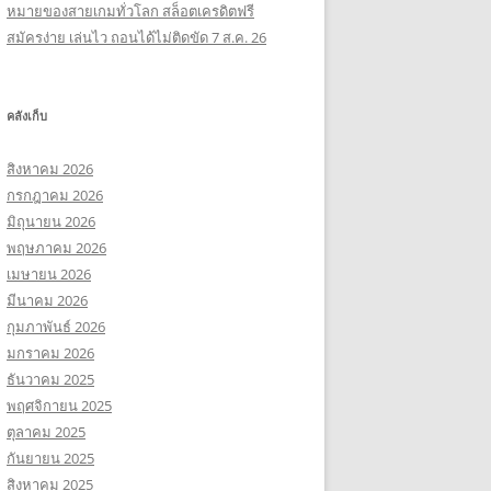
หมายของสายเกมทั่วโลก สล็อตเครดิตฟรี
สมัครง่าย เล่นไว ถอนได้ไม่ติดขัด 7 ส.ค. 26
คลังเก็บ
สิงหาคม 2026
กรกฎาคม 2026
มิถุนายน 2026
พฤษภาคม 2026
เมษายน 2026
มีนาคม 2026
กุมภาพันธ์ 2026
มกราคม 2026
ธันวาคม 2025
พฤศจิกายน 2025
ตุลาคม 2025
กันยายน 2025
สิงหาคม 2025