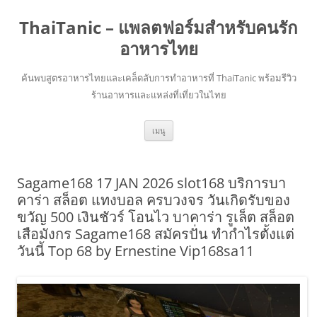
ThaiTanic – แพลตฟอร์มสำหรับคนรัก
อาหารไทย
ค้นพบสูตรอาหารไทยและเคล็ดลับการทำอาหารที่ ThaiTanic พร้อมรีวิว
ร้านอาหารและแหล่งที่เที่ยวในไทย
ข้าม
เมนู
ไป
ยัง
เนื้อหา
Sagame168 17 JAN 2026 slot168 บริการบา
คาร่า สล็อต แทงบอล ครบวงจร วันเกิดรับของ
ขวัญ 500 เงินชัวร์ โอนไว บาคาร่า รูเล็ต สล็อต
เสือมังกร Sagame168 สมัครปั่น ทำกำไรตั้งแต่
วันนี้ Top 68 by Ernestine Vip168sa11