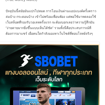
ปัจจุบันนี้สมัยมันแปรไปหมด การโอนเงินผ่านแอปแบงค์ครั้งคราว
ล่มบ้าง กระดอนบ้าง เข้าไม่พร้อมเพื่อนพ้อง แต่พอใช้มาทดลองใช้
เว็บสล็อตที่รองรับวอเลทครั้งแรก จะต้องบอกเลยว่าความรู้สึกมัน
“ง่ายดายมากยิ่งขึ้นแบบเห็นได้ชัด” รวมทั้งนี่คือประสบการณ์ที่
ต้องการมาแชร์ เผื่อคนใดกำลังมองหาเว็บไซต์ที่ตอบโจทย์จริงๆ