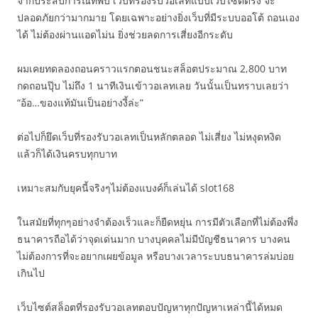
จากประสบการณ์ที่พบ เว็บที่รองรับวอเลทแบบเว็บไซต์ตรง จะ
ปลอดภัยกว่ามากมาย โดยเฉพาะอย่างยิ่งเว็บที่มีระบบออโต้ ถอนเอง
ได้ ไม่ต้องผ่านแอดไม่น ยิ่งช่วยลดการเสี่ยงอีกระดับ
ผมเคยทดลองถอนคราวแรกตอนชนะสล็อตประมาณ 2,800 บาท
กดถอนปุ๊บ ไม่ถึง 1 นาทีเงินเข้าวอเลทเลย วันนั้นเป็นทราบเลยว่า
“อ้อ…ของแท้มันเป็นอย่างงี้ล่ะ”
ต่อไปก็ยึดเว็บที่รองรับวอเลทเป็นหลักตลอด ไม่เสี่ยง ไม่หงุดหงิด
แล้วก็ได้เงินครบทุกบาท
เหมาะสมกับยุคนี้จริงๆไม่ต้องแบงค์ก็เล่นได้ slot168
ในสมัยที่ทุกๆอย่างจำต้องเร็วและก็ยืดหยุ่น การมีตัวเลือกที่ไม่ต้องพึ่ง
ธนาคารถือได้ว่าจุดเด่นมาก บางบุคคลไม่มีบัญชีธนาคาร บางคน
ไม่ต้องการที่จะอยากเผยข้อมูล หรือบางเวลาระบบธนาคารล่มบ่อย
เกินไป
เว็บไซต์สล็อตที่รองรับวอเลทตอบปัญหาทุกปัญหาเหล่านี้ได้หมด