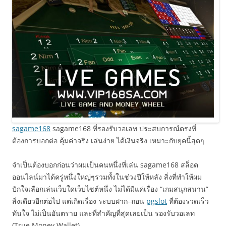
sagame168
sagame168 ที่รองรับวอเลท ประสบการณ์ตรงที่
ต้องการบอกต่อ คุ้มค่าจริง เล่นง่าย ได้เงินจริง เหมาะกับยุคนี้สุดๆ
จำเป็นต้องบอกก่อนว่าผมเป็นคนหนึ่งที่เล่น sagame168 สล็อต
ออนไลน์มาได้ครู่หนึ่งใหญ่ๆรวมทั้งในช่วงปีให้หลัง สิ่งที่ทำให้ผม
ปักใจเลือกเล่นเว็บใดเว็บไซต์หนึ่ง ไม่ได้มีแค่เรื่อง “เกมสนุกสนาน”
สิ่งเดียวอีกต่อไป แต่เกิดเรื่อง ระบบฝาก–ถอน
pgslot
ที่ต้องรวดเร็ว
ทันใจ ไม่เป็นอันตราย และที่สำคัญที่สุดเลยเป็น รองรับวอเลท
(True Money Wallet)