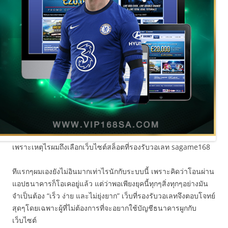
เพราะเหตุไรผมถึงเลือกเว็บไซต์สล็อตที่รองรับวอเลท sagame168
ทีแรกๆผมเองยังไม่อินมากเท่าไรนักกับระบบนี้ เพราะคิดว่าโอนผ่าน
แอปธนาคารก็โอเคอยู่แล้ว แต่ว่าพอเพียงยุคนี้ทุกๆสิ่งทุกๆอย่างมัน
จำเป็นต้อง “เร็ว ง่าย และไม่ยุ่งยาก” เว็บที่รองรับวอเลทจึงตอบโจทย์
สุดๆโดยเฉพาะผู้ที่ไม่ต้องการที่จะอยากใช้บัญชีธนาคารผูกกับ
เว็บไซต์