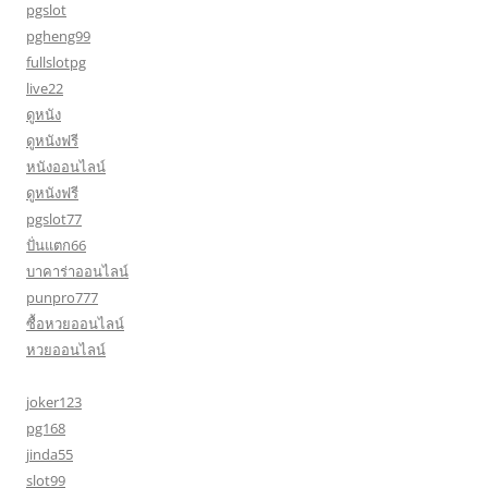
pgslot
pgheng99
fullslotpg
live22
ดูหนัง
ดูหนังฟรี
หนังออนไลน์
ดูหนังฟรี
pgslot77
ปั่นแตก66
บาคาร่าออนไลน์
punpro777
ซื้อหวยออนไลน์
หวยออนไลน์
joker123
pg168
jinda55
slot99