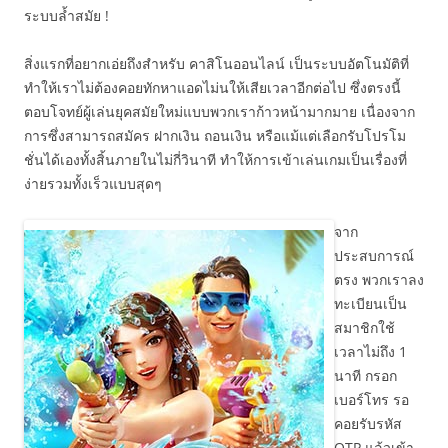
ระบบล้ำสมัย !
สิ่งแรกที่อยากเอ่ยถึงสำหรับ คาสิโนออนไลน์ เป็นระบบอัตโนมัติที่
ทำให้เราไม่ต้องคอยทักหาแอดไม่นให้เสียเวลาอีกต่อไป ซึ่งตรงนี้
ตอบโจทย์ผู้เล่นยุคสมัยใหม่แบบพวกเราก้าวหน้ามากมาย เนื่องจาก
การซึ่งสามารถสมัคร ฝากเงิน ถอนเงิน หรือแม้แต่เลือกรับโปรโม
ชั่นได้เองทั้งสิ้นภายในไม่กี่วินาที ทำให้การเข้าเล่นเกมเป็นเรื่องที่
ง่ายรวมทั้งเร็วแบบสุดๆ
จาก
ประสบการณ์
ตรง พวกเราลง
ทะเบียนเป็น
สมาชิกใช้
เวลาไม่ถึง 1
นาที กรอก
เบอร์โทร รอ
คอยรับรหัส
OTP แล้วเข้า