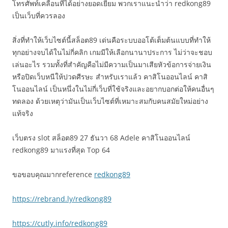
โทรศัพท์เคลื่อนที่ได้อย่างยอดเยี่ยม พวกเราแนะนำว่า redkong89
เป็นเว็บที่ควรลอง
สิ่งที่ทำให้เว็บไซต์นี้สล็อต89 เด่นคือระบบออโต้เต็มต้นแบบที่ทำให้
ทุกอย่างจบได้ในไม่กี่คลิก เกมมีให้เลือกนานาประการ ไม่ว่าจะชอบ
เล่นอะไร รวมทั้งที่สำคัญคือไม่มีความเป็นมาเสียหัวข้อการจ่ายเงิน
หรือปิดเว็บหนีให้ปวดศีรษะ สำหรับเราแล้ว คาสิโนออนไลน์ คาสิ
โนออนไลน์ เป็นหนึ่งในไม่กี่เว็บที่ใช้จริงและอยากบอกต่อให้คนอื่นๆ
ทดลอง ด้วยเหตุว่ามันเป็นเว็บไซต์ที่เหมาะสมกับคนสมัยใหม่อย่าง
แท้จริง
เว็บตรง slot สล็อต89 27 ธันวา 68 Adele คาสิโนออนไลน์
redkong89 มาแรงที่สุด Top 64
ขอขอบคุณมากreference
redkong89
https://rebrand.ly/redkong89
https://cutly.info/redkong89