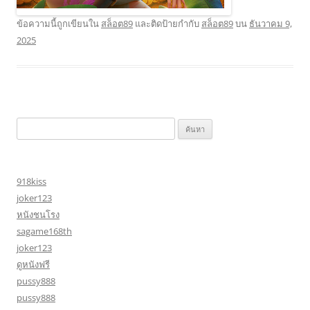
ข้อความนี้ถูกเขียนใน
สล็อต89
และติดป้ายกำกับ
สล็อต89
บน
ธันวาคม 9,
2025
ค้นหา
สำหรับ:
918kiss
joker123
หนังชนโรง
sagame168th
joker123
ดูหนังฟรี
pussy888
pussy888