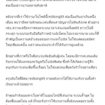
ต่อเนื่องยาวนานหลายสัปดาห์
หลังจากที่เราใช้งานเว็บไซต์นี้redkong89 ต่อเนื่องกันมาเกินหนึ่ง
เดือน พบว่ามีหลายลักษณะเด่นที่คนสามัญอาจไม่ทันสังเกต ตัวอย่าง
เช่น ความเสถียรภาพของระบบเวลาเล่นเกมสล็อต89 ยาวๆไม่มี
กระตุก ระบบรองรับมือถือก้าวหน้าแม้เน็ตจะไม่แรงมากมาย และก็ที่
สำคัญเป็นความสม่ำเสมอของการแจกโบนัส ไม่ใช่แค่ตอนสมัคร
ใหม่เพียงแค่นั้น แต่ว่าคนเล่นประจำก็ได้รับการดูแลด้วย
อีกอย่างที่เราตรึงใจคือระบบจัดอันดับผู้เล่น โดยจะมีการสะสมแต้ม
กิจกรรมให้แลกของขวัญหรือโบนัสพิเศษ ซึ่งทำให้เกิดความรู้สึก
สนุกกับการเล่นเพิ่มขึ้นเรื่อยๆ ไม่ใช่แค่เล่นเพื่อหวังกำไรอย่างเดียว
สรุปจับใจที่มีต่อ redkong89 ภายหลังจากได้ใช้งานจริงรวมทั้งทำ
เงินมาแล้วบ่อยมาก
ถ้าคุณกำลังมองหาเว็บคาสิโนออนไลน์ที่เล่นง่าย ระบบล้ำยุค ไม่
ต้องพึ่งแอดไม่น แล้วก็รองรับการใช้แรงงานทั้งยังบนคอมรวมทั้ง