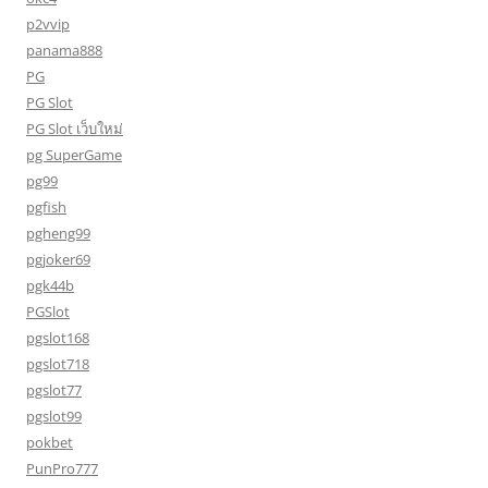
p2vvip
panama888
PG
PG Slot
PG Slot เว็บใหม่
pg SuperGame
pg99
pgfish
pgheng99
pgjoker69
pgk44b
PGSlot
pgslot168
pgslot718
pgslot77
pgslot99
pokbet
PunPro777