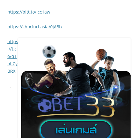
https://bitt.to/lcc1aw
https://shorturl.asia/0jA8b
https
://t.c
o/qT
hllCy
BRX
…