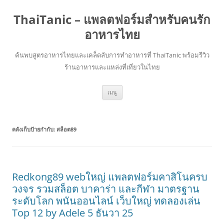
ThaiTanic – แพลตฟอร์มสำหรับคนรัก
อาหารไทย
ค้นพบสูตรอาหารไทยและเคล็ดลับการทำอาหารที่ ThaiTanic พร้อมรีวิว
ร้านอาหารและแหล่งที่เที่ยวในไทย
ข้าม
เมนู
ไป
ยัง
เนื้อหา
คลังเก็บป้ายกำกับ:
สล็อต89
Redkong89 webใหญ่ แพลตฟอร์มคาสิโนครบ
วงจร รวมสล็อต บาคาร่า และกีฬา มาตรฐาน
ระดับโลก พนันออนไลน์ เว็บใหญ่ ทดลองเล่น
Top 12 by Adele 5 ธันวา 25