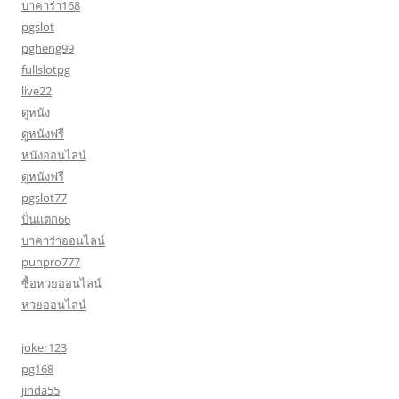
บาคาร่า168
pgslot
pgheng99
fullslotpg
live22
ดูหนัง
ดูหนังฟรี
หนังออนไลน์
ดูหนังฟรี
pgslot77
ปั่นแตก66
บาคาร่าออนไลน์
punpro777
ซื้อหวยออนไลน์
หวยออนไลน์
joker123
pg168
jinda55