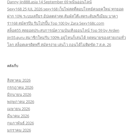
Danny jin888.asia 14 September 69 พนันออนไลน์
Sexy168 25 JUL 2026 sexy168 เว็บไพ่สดที่ตอบโจทย์คนยุคใหม่ ทุกยอด
ฝาก 10% ระบบเสถียร อัปเดตล่าสุด สัมผัสโต๊ะสดระดับพรีเมียม บาคา
ร่า168 สมัครปุ๊บ รับโปรปั๊บ Top 100 by Zara Sexy168c.com
สล็อต55 สุดยอดประสบการณ์ความบันเทิงออนไลน์ Top 59 by Arden
jin55.guru สมาชิกใหม่รับ 100% อยู่ไหนก็เล่นได้ จุดหมายของสายเกมทั่ว
โลก สล็อตเครดิตฟรี สมัครง่าย เล่นไว ถอนได้ไม่ติดขัด 7 ส.ค. 26
คลังเก็บ
สิงหาคม 2026
กรกฎาคม 2026
มิถุนายน 2026
พฤษภาคม 2026
เมษายน 2026
มีนาคม 2026
กุมภาพันธ์ 2026
มกราคม 2026