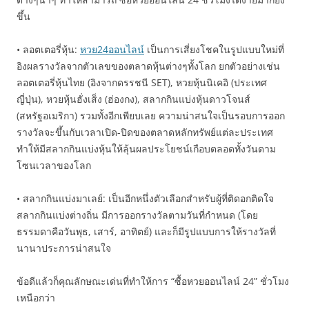
ขึ้น
• ลอตเตอรี่หุ้น:
หวย24ออนไลน์
เป็นการเสี่ยงโชคในรูปแบบใหม่ที่
อิงผลรางวัลจากตัวเลขของตลาดหุ้นต่างๆทั้งโลก ยกตัวอย่างเช่น
ลอตเตอรี่หุ้นไทย (อิงจากดรรชนี SET), หวยหุ้นนิเคอิ (ประเทศ
ญี่ปุ่น), หวยหุ้นฮั่งเส็ง (ฮ่องกง), สลากกินแบ่งหุ้นดาวโจนส์
(สหรัฐอเมริกา) รวมทั้งอีกเพียบเลย ความน่าสนใจเป็นรอบการออก
รางวัลจะขึ้นกับเวลาเปิด-ปิดของตลาดหลักทรัพย์แต่ละประเทศ
ทำให้มีสลากกินแบ่งหุ้นให้ลุ้นผลประโยชน์เกือบตลอดทั้งวันตาม
โซนเวลาของโลก
• สลากกินแบ่งมาเลย์: เป็นอีกหนึ่งตัวเลือกสำหรับผู้ที่ติดอกติดใจ
สลากกินแบ่งต่างถิ่น มีการออกรางวัลตามวันที่กำหนด (โดย
ธรรมดาคือวันพุธ, เสาร์, อาทิตย์) และก็มีรูปแบบการให้รางวัลที่
นานาประการน่าสนใจ
ข้อดีแล้วก็คุณลักษณะเด่นที่ทำให้การ “ซื้อหวยออนไลน์ 24” ชั่วโมง
เหนือกว่า