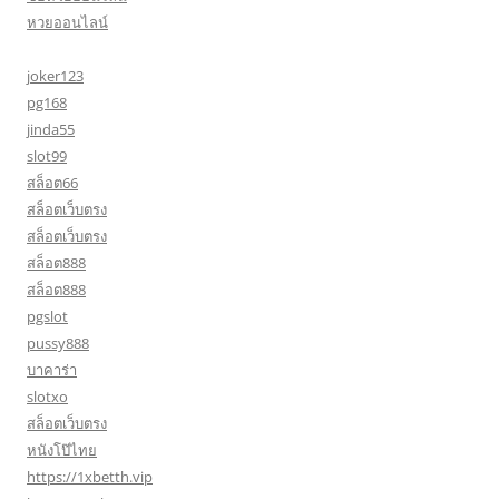
หวยออนไลน์
joker123
pg168
jinda55
slot99
สล็อต66
สล็อตเว็บตรง
สล็อตเว็บตรง
สล็อต888
สล็อต888
pgslot
pussy888
บาคาร่า
slotxo
สล็อตเว็บตรง
หนังโป๊ไทย
https://1xbetth.vip