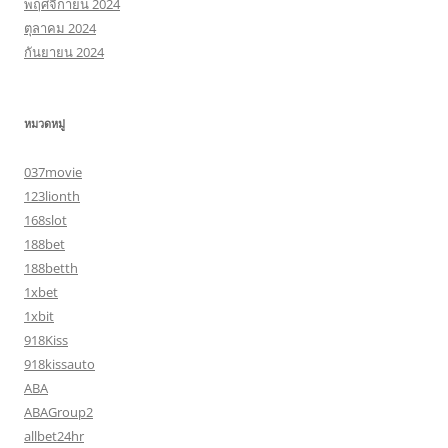
พฤศจิกายน 2024
ตุลาคม 2024
กันยายน 2024
หมวดหมู่
037movie
123lionth
168slot
188bet
188betth
1xbet
1xbit
918Kiss
918kissauto
ABA
ABAGroup2
allbet24hr