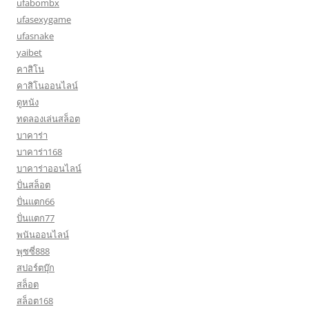
ufabombx
ufasexygame
ufasnake
yaibet
คาสิโน
คาสิโนออนไลน์
ดูหนัง
ทดลองเล่นสล็อต
บาคาร่า
บาคาร่า168
บาคาร่าออนไลน์
ปั่นสล็อต
ปั่นแตก66
ปั่นแตก77
พนันออนไลน์
พุซซี่888
สปอร์ตบุ๊ก
สล็อต
สล็อต168