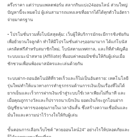
ครึ่งราคา แต่ว่าบนแพลตฟอร์ม สลากกินแบ่ง24ออนไลน์ ส่วนใหญ่
ปัญหานี้จะหมดไป ผู้เล่นสามารถแทงเลขที่อยากได้ได้ทุกตัวในอัตรา
จ่ายมาตรฐาน
• โปรโมชั่นรวมทั้งโบนัสสุดคุ้ม: เว็บผู้ให้บริการมักจะมีการชิงชัยกัน
เพื่อยั่วยวนใจลูกค้า ทำให้มีโปรโมชั่นต่างๆออกมามาก ได้แก่โบนัส
เครดิตฟรีสำหรับสมาชิกใหม่, โบนัสตามเทศกาล, และก็ที่สำคัญคือ
ระบบแนะนำสหาย (Affiliate) ที่มอบค่าคอมมิชชั่นให้กับผู้เล่นเมื่อ
ชักชวนเพื่อนพ้องมาสมัครและเล่นด้วยกัน
ระบบฝาก-ถอนอัตโนมัติที่รวดเร็วและก็ไม่เป็นอันตราย: เทคโนโลยี
รุ่นใหม่ทำให้แนวทางการทำธุรกรรมด้านการเงินเป็นเรื่องที่ไม่ได้
ยากเย็นและเร็วการฝากเงินเข้าสู่ระบบใช้เวลาเพียงไม่กี่นาที และ
เมื่อคุณถูกรางวัลและก็ปรารถนาเบิกเงิน ยอดเงินก็จะถูกโอนฝาก
บัญชีธนาคารของคุณภายในเวลาอันสั้น ซึ่งสร้างความเชื่อมั่นและ
มั่นใจและความน่าไว้วางใจให้กับผู้เล่น
ขั้นตอนการเลือกเว็บไซต์ “หวยออนไลน์24” อย่างไรให้ปลอดภัยและ
ก็ได้ผลทดแทนเยี่ยมที่สุด