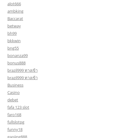
alot666
ambking
Baccarat
betway
bh99
bkkwin
bng55
bonanza99
bonus888
brazil999 ทางเข้า
brazil999 ทางเข้า
Business
Casino
debet
fafa 123 slot
faro168
fullslotpg
funny18
gaojing888