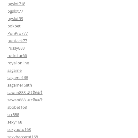
pgslot718
pgslot77
pgslot99
pokbet
PunPro777
puntaek77
Pussy888
rockstar66
royal online
sagame
sagame168
sagame168th
sawan888 เครดิตฟรี
sawan888 เครดิตฟรี
sbobet168
scr888
sexy168
sexyauto168
sexybaccarat168