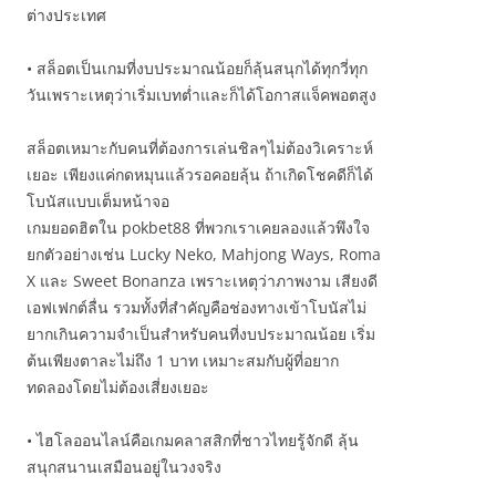
ต่างประเทศ
• สล็อตเป็นเกมที่งบประมาณน้อยก็ลุ้นสนุกได้ทุกวี่ทุก
วันเพราะเหตุว่าเริ่มเบทต่ำและก็ได้โอกาสแจ็คพอตสูง
สล็อตเหมาะกับคนที่ต้องการเล่นชิลๆไม่ต้องวิเคราะห์
เยอะ เพียงแค่กดหมุนแล้วรอคอยลุ้น ถ้าเกิดโชคดีก็ได้
โบนัสแบบเต็มหน้าจอ
เกมยอดฮิตใน pokbet88 ที่พวกเราเคยลองแล้วพึงใจ
ยกตัวอย่างเช่น Lucky Neko, Mahjong Ways, Roma
X และ Sweet Bonanza เพราะเหตุว่าภาพงาม เสียงดี
เอฟเฟกต์ลื่น รวมทั้งที่สำคัญคือช่องทางเข้าโบนัสไม่
ยากเกินความจำเป็นสำหรับคนที่งบประมาณน้อย เริ่ม
ต้นเพียงตาละไม่ถึง 1 บาท เหมาะสมกับผู้ที่อยาก
ทดลองโดยไม่ต้องเสี่ยงเยอะ
• ไฮโลออนไลน์คือเกมคลาสสิกที่ชาวไทยรู้จักดี ลุ้น
สนุกสนานเสมือนอยู่ในวงจริง