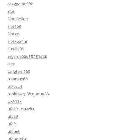
sexygame992
Slot
Slot Online
slot168
Slotxo
slotxo24hr
sretthi99
ssgame666 เข้าสู่ระบบ
ssru
tangtem168
temmax69
texas24
tookhuay 88 ถูกหวย88
UFA11k
ufa191 ทางเข้า
ufa89
ufa9
ufabet
ufabombx