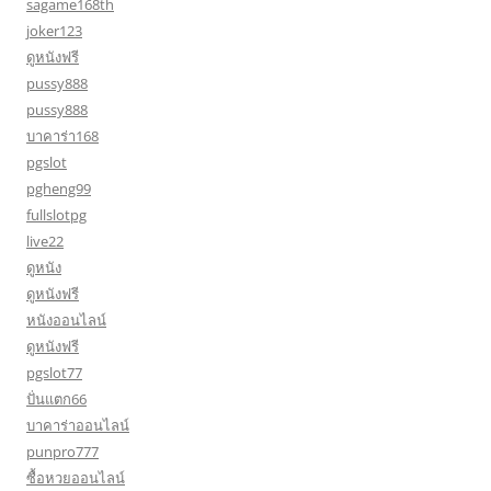
sagame168th
joker123
ดูหนังฟรี
pussy888
pussy888
บาคาร่า168
pgslot
pgheng99
fullslotpg
live22
ดูหนัง
ดูหนังฟรี
หนังออนไลน์
ดูหนังฟรี
pgslot77
ปั่นแตก66
บาคาร่าออนไลน์
punpro777
ซื้อหวยออนไลน์