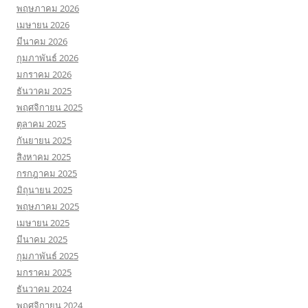
พฤษภาคม 2026
เมษายน 2026
มีนาคม 2026
กุมภาพันธ์ 2026
มกราคม 2026
ธันวาคม 2025
พฤศจิกายน 2025
ตุลาคม 2025
กันยายน 2025
สิงหาคม 2025
กรกฎาคม 2025
มิถุนายน 2025
พฤษภาคม 2025
เมษายน 2025
มีนาคม 2025
กุมภาพันธ์ 2025
มกราคม 2025
ธันวาคม 2024
พฤศจิกายน 2024