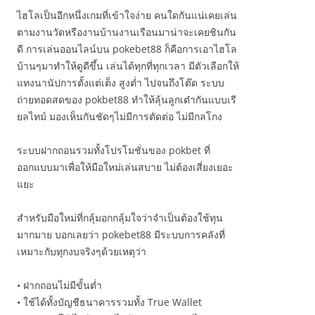
ไฮโลเป็นอีกหนึ่งเกมที่เข้าใจง่าย คนใดกันแน่เคยเล่น
ตามงานวัดหรืองานบ้านงานเรือนมาน่าจะเคยชินกัน
ดี การเล่นออนไลน์บน pokebet88 ก็คือการเอาไฮโล
บ้านๆมาทำให้ดูดีขึ้น เล่นได้ทุกที่ทุกเวลา มีตัวเลือกให้
แทงนานัปการตั้งแต่เต็ง สูงต่ำ ไปจนถึงโต๊ด ระบบ
ถ่ายทอดสดของ pokbet88 ทำให้ลุ้นลูกเต๋ากันแบบเรี
ยลไทม์ มองเห็นกันชัดๆไม่มีการตัดต่อ ไม่มีกลโกง
ระบบฝากถอนรวมทั้งโปรโมชั่นของ pokbet ที่
ออกแบบมาเพื่อให้มือใหม่เล่นสบาย ไม่ต้องเสี่ยงเยอะ
แยะ
สำหรับมือใหม่ที่กลุ้มอกกลุ้มใจว่าจำเป็นต้องใช้ทุน
มากมาย บอกเลยว่า pokebet88 มีระบบการคลังที่
เหมาะกับทุกงบจริงๆด้วยเหตุว่า
• ฝากถอนไม่มีขั้นต่ำ
• ใช้ได้ทั้งบัญชีธนาคารรวมทั้ง True Wallet