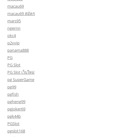
macau69
macau69 สมัคร
mars95
ngernn
okc4
p2vvip
panama888
PG
PG Slot
PG Slot เว็บใหม่
pg SuperGame
pg99
pgfish
pgheng99
pgjoker69
pgk44b
PGSlot
pgslot168