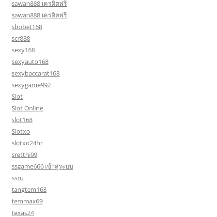
sawan888 เครดิตฟรี
sawan888 เครดิตฟรี
sbobet168
scr888
sexy168
sexyauto168
sexybaccarat168
sexygame992
Slot
Slot Online
slot168
Slotxo
slotxo24hr
sretthi99
ssgame666 เข้าสู่ระบบ
ssru
tangtem168
temmax69
texas24