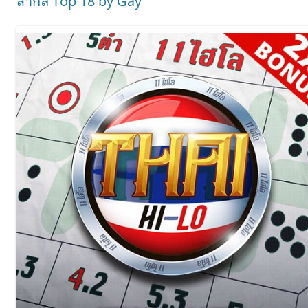
สากล Top 18 by Gay