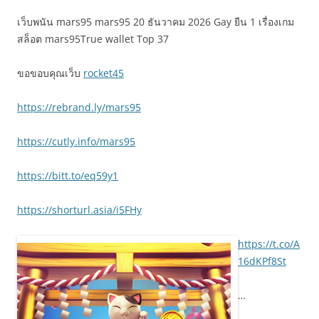
เว็บพนัน mars95 mars95 20 ธันวาคม 2026 Gay ยืน 1 เรื่องเกม
สล็อต mars95True wallet Top 37
ขอขอบคุณเว็บ
rocket45
https://rebrand.ly/mars95
https://cutly.info/mars95
https://bitt.to/eq59y1
https://shorturl.asia/i5FHy
https://t.co/A
16dKPf8St
…