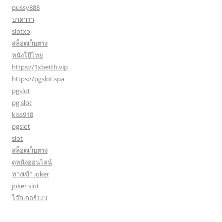
pussy888
บาคาร่า
slotxo
สล็อตเว็บตรง
หนังโป๊ไทย
https://1xbetth.vip
https://pgslot.spa
pgslot
pg slot
kiss918
pgslot
slot
สล็อตเว็บตรง
ดูหนังออนไลน์
ทางเข้า joker
joker slot
โจ๊กเกอร์123