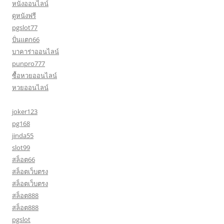
หนังออนไลน์
ดูหนังฟรี
pgslot77
ปั่นแตก66
บาคาร่าออนไลน์
punpro777
ซื้อหวยออนไลน์
หวยออนไลน์
joker123
pg168
jinda55
slot99
สล็อต66
สล็อตเว็บตรง
สล็อตเว็บตรง
สล็อต888
สล็อต888
pgslot