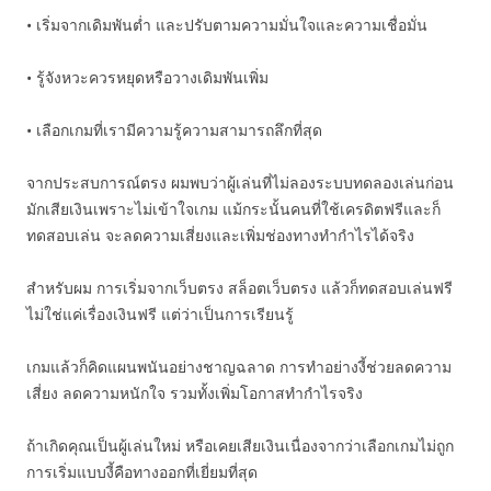
• เริ่มจากเดิมพันต่ำ และปรับตามความมั่นใจและความเชื่อมั่น
• รู้จังหวะควรหยุดหรือวางเดิมพันเพิ่ม
• เลือกเกมที่เรามีความรู้ความสามารถลึกที่สุด
จากประสบการณ์ตรง ผมพบว่าผู้เล่นที่ไม่ลองระบบทดลองเล่นก่อน
มักเสียเงินเพราะไม่เข้าใจเกม แม้กระนั้นคนที่ใช้เครดิตฟรีและก็
ทดสอบเล่น จะลดความเสี่ยงและเพิ่มช่องทางทำกำไรได้จริง
สำหรับผม การเริ่มจากเว็บตรง สล็อตเว็บตรง แล้วก็ทดสอบเล่นฟรี
ไม่ใช่แค่เรื่องเงินฟรี แต่ว่าเป็นการเรียนรู้
เกมแล้วก็คิดแผนพนันอย่างชาญฉลาด การทำอย่างงี้ช่วยลดความ
เสี่ยง ลดความหนักใจ รวมทั้งเพิ่มโอกาสทำกำไรจริง
ถ้าเกิดคุณเป็นผู้เล่นใหม่ หรือเคยเสียเงินเนื่องจากว่าเลือกเกมไม่ถูก
การเริ่มแบบงี้คือทางออกที่เยี่ยมที่สุด