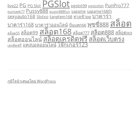
PGSlot
PG
PunPro777
live22
PG Slot
pgslot99
pgslotfish
Pussy888
sagame
sagame168th
puntaek77
pussy888fun
บาคาร่า
sexyauto168
Slotxo
tangtem168
ทางเข้าpg
สล็อต
พุซซี่888
บาคาร่า168
บาคาร่าออนไลน์
ปั่นแตก66
สล็อต168
สล็อต888
สล็อต99
สล็อตxo
สล็อต777
สล็อต55
สล็อตเครดิตฟรี
สล็อตเว็บตรง
สล็อตออนไลน์
โจ๊กเกอร์123
แทงบอลออนไลน์
เครดิตฟรี
ภูมิใจนำเสนอโดย WordPress