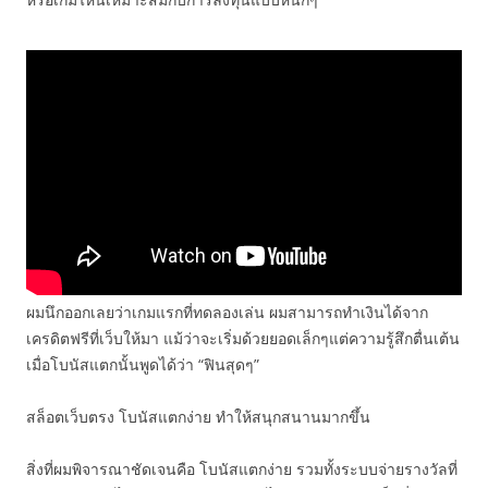
ผมนึกออกเลยว่าเกมแรกที่ทดลองเล่น ผมสามารถทำเงินได้จาก
เครดิตฟรีที่เว็บให้มา แม้ว่าจะเริ่มด้วยยอดเล็กๆแต่ความรู้สึกตื่นเต้น
เมื่อโบนัสแตกนั้นพูดได้ว่า “ฟินสุดๆ”
สล็อตเว็บตรง โบนัสแตกง่าย ทำให้สนุกสนานมากขึ้น
สิ่งที่ผมพิจารณาชัดเจนคือ โบนัสแตกง่าย รวมทั้งระบบจ่ายรางวัลที่