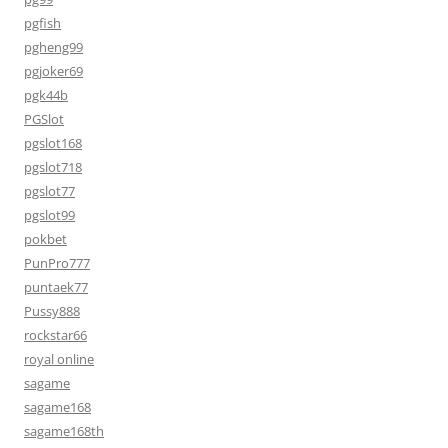
pgfish
pgheng99
pgjoker69
pgk44b
PGSlot
pgslot168
pgslot718
pgslot77
pgslot99
pokbet
PunPro777
puntaek77
Pussy888
rockstar66
royal online
sagame
sagame168
sagame168th