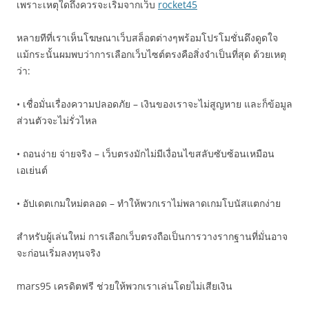
เพราะเหตุใดถึงควรจะเริ่มจากเว็บ
rocket45
หลายทีที่เราเห็นโฆษณาเว็บสล็อตต่างๆพร้อมโปรโมชั่นดึงดูดใจ
แม้กระนั้นผมพบว่าการเลือกเว็บไซต์ตรงคือสิ่งจำเป็นที่สุด ด้วยเหตุ
ว่า:
• เชื่อมั่นเรื่องความปลอดภัย – เงินของเราจะไม่สูญหาย และก็ข้อมูล
ส่วนตัวจะไม่รั่วไหล
• ถอนง่าย จ่ายจริง – เว็บตรงมักไม่มีเงื่อนไขสลับซับซ้อนเหมือน
เอเย่นต์
• อัปเดตเกมใหม่ตลอด – ทำให้พวกเราไม่พลาดเกมโบนัสแตกง่าย
สำหรับผู้เล่นใหม่ การเลือกเว็บตรงถือเป็นการวางรากฐานที่มั่นอาจ
จะก่อนเริ่มลงทุนจริง
mars95 เครดิตฟรี ช่วยให้พวกเราเล่นโดยไม่เสียเงิน