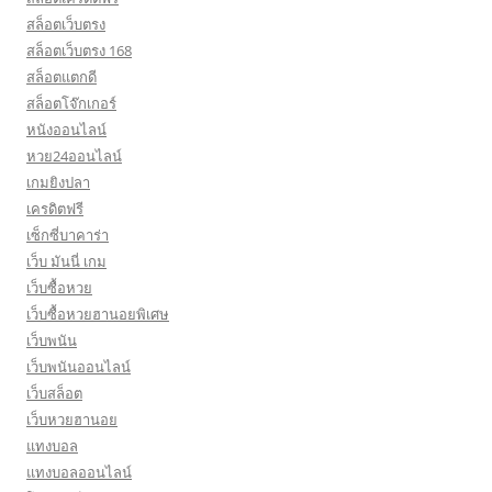
สล็อตเว็บตรง
สล็อตเว็บตรง 168
สล็อตแตกดี
สล็อตโจ๊กเกอร์
หนังออนไลน์
หวย24ออนไลน์
เกมยิงปลา
เครดิตฟรี
เซ็กซี่บาคาร่า
เว็บ มันนี่ เกม
เว็บซื้อหวย
เว็บซื้อหวยฮานอยพิเศษ
เว็บพนัน
เว็บพนันออนไลน์
เว็บสล็อต
เว็บหวยฮานอย
แทงบอล
แทงบอลออนไลน์