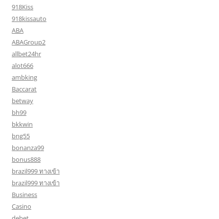
918Kiss
918kissauto
ABA
ABAGroup2
allbet24hr
alot666
ambking
Baccarat
betway
bh99
bkkwin
bng55
bonanza99
bonus888
brazil999 ทางเข้า
brazil999 ทางเข้า
Business
Casino
debet