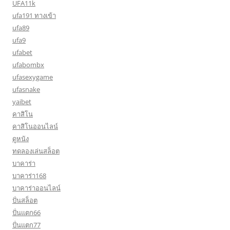
UFA11k
ufa191 ทางเข้า
ufa89
ufa9
ufabet
ufabombx
ufasexygame
ufasnake
yaibet
คาสิโน
คาสิโนออนไลน์
ดูหนัง
ทดลองเล่นสล็อต
บาคาร่า
บาคาร่า168
บาคาร่าออนไลน์
ปั่นสล็อต
ปั่นแตก66
ปั่นแตก77