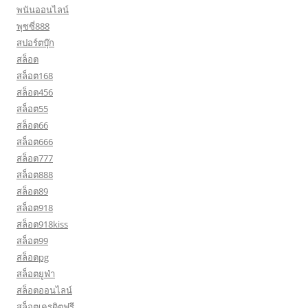
พนันออนไลน์
พุซซี่888
สปอร์ตบุ๊ก
สล็อต
สล็อต168
สล็อต456
สล็อต55
สล็อต66
สล็อต666
สล็อต777
สล็อต888
สล็อต89
สล็อต918
สล็อต918kiss
สล็อต99
สล็อตpg
สล็อตยูฟ่า
สล็อตออนไลน์
สล็อตเครดิตฟรี