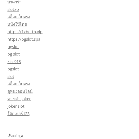
บาคาร่า
slotxo
สล็อตเว็บตรง
หนังโป๊ไทย
https://1xbetth.vip
https://pgslot.spa
pgslot
pg slot
kiss918
pgslot
slot
สล็อตเว็บตรง
ดูหนังออนไลน์
ทางเข้า joker
joker slot
โจ๊กเกอร์123
เรื่องล่าสุด