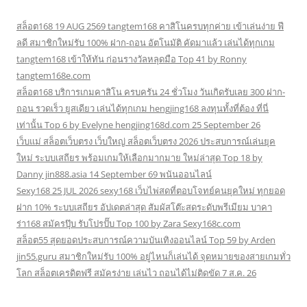
สล็อต168 19 AUG 2569 tangtem168 คาสิโนครบทุกค่าย เข้าเล่นง่าย ฟี
ลดี สมาชิกใหม่รับ 100% ฝาก-ถอน อัตโนมัติ คัดมาแล้ว เล่นได้ทุกเกม
tangtem168 เข้าให้ทัน ก่อนรางวัลหลุดมือ Top 41 by Ronny
tangtem168e.com
สล็อต168 บริการเกมคาสิโน ครบครัน 24 ชั่วโมง วันเกิดรับเลย 300 ฝาก-
ถอน รวดเร็ว ยูสเดียว เล่นได้ทุกเกม hengjing168 ลงทุนทั้งที่ต้อง ที่นี่
เท่านั้น Top 6 by Evelyne hengjing168d.com 25 September 26
เว็บแม่ สล็อตเว็บตรง เว็บใหญ่ สล็อตเว็บตรง 2026 ประสบการณ์เล่นยุค
ใหม่ ระบบเสถียร พร้อมเกมให้เลือกมากมาย ใหม่ล่าสุด Top 18 by
Danny jin888.asia 14 September 69 พนันออนไลน์
Sexy168 25 JUL 2026 sexy168 เว็บไพ่สดที่ตอบโจทย์คนยุคใหม่ ทุกยอด
ฝาก 10% ระบบเสถียร อัปเดตล่าสุด สัมผัสโต๊ะสดระดับพรีเมียม บาคา
ร่า168 สมัครปุ๊บ รับโปรปั๊บ Top 100 by Zara Sexy168c.com
สล็อต55 สุดยอดประสบการณ์ความบันเทิงออนไลน์ Top 59 by Arden
jin55.guru สมาชิกใหม่รับ 100% อยู่ไหนก็เล่นได้ จุดหมายของสายเกมทั่ว
โลก สล็อตเครดิตฟรี สมัครง่าย เล่นไว ถอนได้ไม่ติดขัด 7 ส.ค. 26