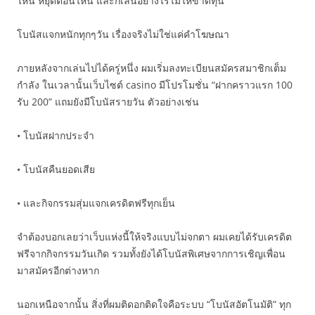
ไหน หยุดตอนไหน และก็เล่นอย่างไรไม่ให้ขาดทุน
โบนัสแจกหนักทุกๆวัน เรื่องจริงไม่ใช่แค่คำโฆษณา
ภายหลังจากเล่นไปได้ครู่หนึ่ง ผมเริ่มลงทะเบียนสมัครสมาชิกเต็ม
กำลัง ในเวลานั้นเว็บไซต์ casino มีโปรโมชั่น “ฝากคราวแรก 100
รับ 200” แถมยังมีโบนัสรายวัน ตัวอย่างเช่น
• โบนัสฝากประจำ
• โบนัสคืนยอดเสีย
• และกิจกรรมสุ่มแจกเครดิตฟรีทุกเย็น
จำต้องบอกเลยว่าเว็บแห่งนี้ให้จริงแบบไม่จกตา ผมเคยได้รับเครดิต
ฟรีจากกิจกรรมวันเกิด รวมทั้งยังได้โบนัสพิเศษจากการเชิญเพื่อน
มาสมัครอีกต่างหาก
นอกเหนือจากนั้น สิ่งที่ผมติดอกติดใจคือระบบ “โบนัสอัตโนมัติ” ทุก