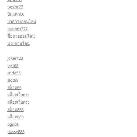
pgslot77
ปั่นแตก66
บาคาร่าออนไลน์
punpro777
ซื้อหวยออนไลน์
หวยออนไลน์
joker123
pg168
jinda55
slot99
สล็อต66
สล็อตเว็บตรง
สล็อตเว็บตรง
สล็อต888
สล็อต888
pgslot
pussy888