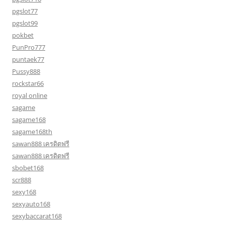
pgslot77
pgslot99
pokbet
PunPro777
puntaek77
Pussy888
rockstar66
royal online
sagame
sagame168
sagame168th
sawan888 เครดิตฟรี
sawan888 เครดิตฟรี
sbobet168
scr888
sexy168
sexyauto168
sexybaccarat168