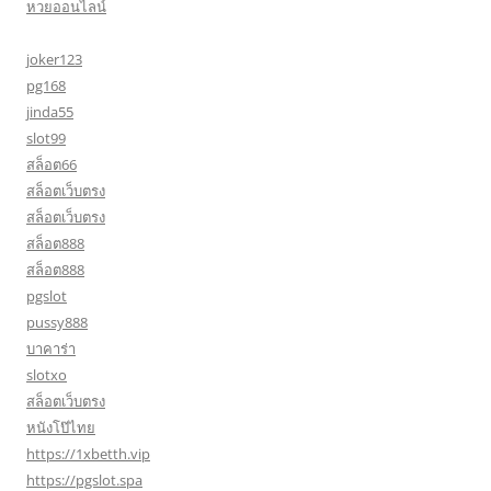
หวยออนไลน์
joker123
pg168
jinda55
slot99
สล็อต66
สล็อตเว็บตรง
สล็อตเว็บตรง
สล็อต888
สล็อต888
pgslot
pussy888
บาคาร่า
slotxo
สล็อตเว็บตรง
หนังโป๊ไทย
https://1xbetth.vip
https://pgslot.spa