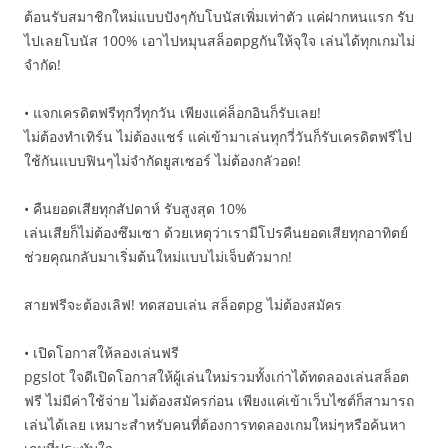
ต้อนรับสมาชิกใหม่แบบปังๆกับโบนัสเพิ่มเท่าตัว แค่ฝากหนแรก รับ
ไปเลยโบนัส 100% เอาไปหมุนสล็อตpgกันให้จุใจ เล่นได้ทุกเกมไม่
จำกัด!
• แจกเครดิตฟรีทุกวี่ทุกวัน เพียงแค่ล็อกอินก็รับเลย!
ไม่ต้องทำเทิร์น ไม่ต้องแชร์ แค่เข้ามาเล่นทุกวี่วันก็รับเครดิตฟรีไป
ใช้กันแบบฟินๆไม่จำกัดยูสเซอร์ ไม่ต้องกลัวอด!
• คืนยอดเสียทุกสัปดาห์ รับสูงสุด 10%
เล่นเสียก็ไม่ต้องซึมเซา ด้วยเหตุว่าเรามีโปรคืนยอดเสียทุกอาทิตย์
ช่วยคุณกลับมาเริ่มต้นใหม่แบบไม่เจ็บตัวมาก!
สายฟรีจะต้องเลิฟ! ทดสอบเล่น สล็อตpg ไม่ต้องสมัคร
• เปิดโอกาสให้ลองเล่นฟรี
pgslot ใจดีเปิดโอกาสให้ผู้เล่นใหม่รวมทั้งเก่าได้ทดลองเล่นสล็อต
ฟรี ไม่มีค่าใช้จ่าย ไม่ต้องสมัครก่อน เพียงแค่เข้าเว็บไซต์ก็สามารถ
เล่นได้เลย เหมาะสำหรับคนที่ต้องการทดลองเกมใหม่ๆหรือค้นหา