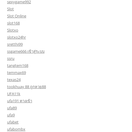
sexygame992
Slot
Slot Online
slot168
Slotxo
slotxo24hr
sretthi99
ssgame666 เข้าสู่ระบบ
ssru
tangtem168
temmax69
texas24
tookhuay 88 ถูกหวย88
UFA11k
ufa191 ทางเข้า
ufa89
ufa9
ufabet
ufabombx