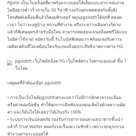
Pgslot เป็นเว็บสล็อตที่มาพร้อมระบบออโต้เต็มแบบ ฝาก-ถอนง่าย
ไม่มีอย่างต่ำ เร็วภายใน 30 วินาที รองรับทุกแพลตฟอร์มทั้งยัง
โทรศัพท์เคลื่อนที่แล้วก็คอมพิวเตอร์ หมุนpgslotthได้ทุกที่ ตลอด
เวลา ไม่ว่าจะอยู่บ้าน สถานที่ทำงาน หรือระหว่างเดินทางก็ตาม
แล้วก็พิเศษสุดๆสำหรับมือใหม่ สามารถทดสอบเล่นสล็อตฟรีได้แบบ
ไม่มีค่าใช้จ่าย! สมัครวันนี้ รับโบนัสพิเศษมาก พร้อมเจอกับความ
เพลิดเพลินที่ไม่เหมือนใครกับเกมสล็อตประสิทธิภาพจากค่าย PG!
pgslotth เว็บไซต์สล็อต PG เว็บไซต์ตรง ไม่ผ่านเอเย่นต์ ชั้น 1
ในไทย
เหตุผลที่จำต้องเลือก pgslotth
• การเป็นเว็บไซต์pgslotthตรงแปลว่าไม่มีการหักค่าธรรมเนียม
หรือค่าคอมมิสชั่น ทำให้ทุกการเดิมพันของคุณเต็มไปด้วยความคุ้ม
ค่า และก็มั่นใจได้เลยว่าได้เงินจริง 100%
• ระบบการเงินปลอดภัย รองรับการฝาก-ถอนผ่านธนาคารชั้นนำ
แล้วก็ True Wallet หมดกังวลเรื่องความชักช้า เพราะทุกธุรกรรม
ทำงานผ่านระบบออโต้