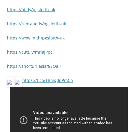
https://bit.ly/pgslotth-uk
https://rebrand.ly/pgslotth-uk
https://wow.in.th/pgslotth-uk
https://cutt.ly/mrlajPpc
https://shorturl.asia/8SQaH
https://t.co/TBmg0pPmCo