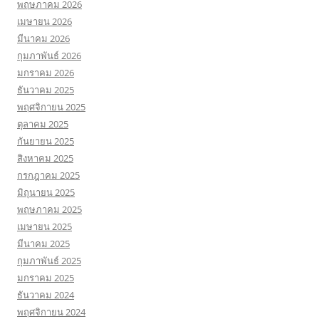
พฤษภาคม 2026
เมษายน 2026
มีนาคม 2026
กุมภาพันธ์ 2026
มกราคม 2026
ธันวาคม 2025
พฤศจิกายน 2025
ตุลาคม 2025
กันยายน 2025
สิงหาคม 2025
กรกฎาคม 2025
มิถุนายน 2025
พฤษภาคม 2025
เมษายน 2025
มีนาคม 2025
กุมภาพันธ์ 2025
มกราคม 2025
ธันวาคม 2024
พฤศจิกายน 2024