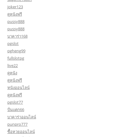
joker123
ดูหนังฟรี
pussy888
pussy888
บาคาร่า168
pgslot
pgheng99
fullslotpg
live22
ดูหนัง
ดูหนังฟรี
หนังออนไลน์
ดูหนังฟรี
pgslot77
ปั่นแตก66
บาคาร่าออนไลน์
punpro777
ซื้อหวยออนไลน์