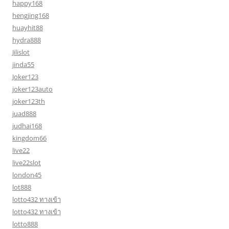
happy168
hengjing168
huayhit88
hydra888
Jilislot
jinda55
Joker123
joker123auto
joker123th
juad888
judhai168
kingdom66
live22
live22slot
london45
lot888
lotto432 ทางเข้า
lotto432 ทางเข้า
lotto888