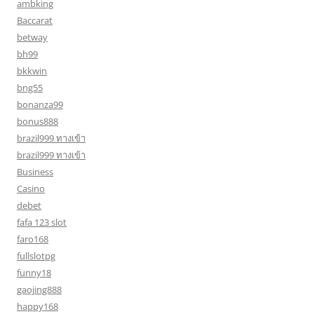
ambking
Baccarat
betway
bh99
bkkwin
bng55
bonanza99
bonus888
brazil999 ทางเข้า
brazil999 ทางเข้า
Business
Casino
debet
fafa 123 slot
faro168
fullslotpg
funny18
gaojing888
happy168