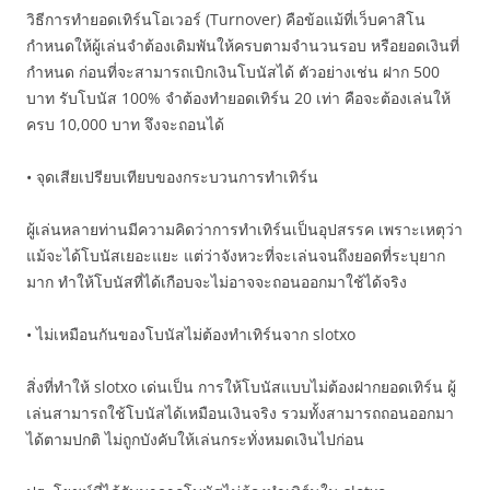
วิธีการทำยอดเทิร์นโอเวอร์ (Turnover) คือข้อแม้ที่เว็บคาสิโน
กำหนดให้ผู้เล่นจำต้องเดิมพันให้ครบตามจำนวนรอบ หรือยอดเงินที่
กำหนด ก่อนที่จะสามารถเบิกเงินโบนัสได้ ตัวอย่างเช่น ฝาก 500
บาท รับโบนัส 100% จำต้องทำยอดเทิร์น 20 เท่า คือจะต้องเล่นให้
ครบ 10,000 บาท จึงจะถอนได้
• จุดเสียเปรียบเทียบของกระบวนการทำเทิร์น
ผู้เล่นหลายท่านมีความคิดว่าการทำเทิร์นเป็นอุปสรรค เพราะเหตุว่า
แม้จะได้โบนัสเยอะแยะ แต่ว่าจังหวะที่จะเล่นจนถึงยอดที่ระบุยาก
มาก ทำให้โบนัสที่ได้เกือบจะไม่อาจจะถอนออกมาใช้ได้จริง
• ไม่เหมือนกันของโบนัสไม่ต้องทำเทิร์นจาก slotxo
สิ่งที่ทำให้ slotxo เด่นเป็น การให้โบนัสแบบไม่ต้องฝากยอดเทิร์น ผู้
เล่นสามารถใช้โบนัสได้เหมือนเงินจริง รวมทั้งสามารถถอนออกมา
ได้ตามปกติ ไม่ถูกบังคับให้เล่นกระทั่งหมดเงินไปก่อน