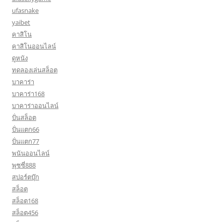
ufasnake
yaibet
คาสิโน
คาสิโนออนไลน์
ดูหนัง
ทดลองเล่นสล็อต
บาคาร่า
บาคาร่า168
บาคาร่าออนไลน์
ปั่นสล็อต
ปั่นแตก66
ปั่นแตก77
พนันออนไลน์
พุซซี่888
สปอร์ตบุ๊ก
สล็อต
สล็อต168
สล็อต456