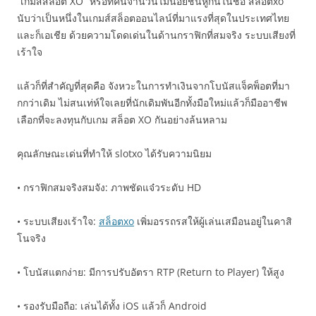
“เกมส์สล็อต XO” หรือที่คนจำนวนไม่น้อยชินหูกันในชื่อ สล็อตxo
นับว่าเป็นหนึ่งในเกมส์สล็อตออนไลน์ที่มาแรงที่สุดในประเทศไทย
และก็เอเชีย ด้วยความโดดเด่นในด้านกราฟิกที่สมจริง ระบบเสียงที่
เร้าใจ
แล้วก็ที่สำคัญที่สุดคือ จังหวะในการทำเงินจากโบนัสแจ็คพ็อตที่มา
กกว่าเดิม ไม่สนเท่ห์ใจเลยที่นักเดิมพันอีกทั้งมือใหม่แล้วก็มืออาชีพ
เลือกที่จะลงทุนกับเกม สล็อต XO กันอย่างล้นหลาม
คุณลักษณะเด่นที่ทำให้ slotxo ได้รับความนิยม
• กราฟิกสมจริงสมจัง: ภาพชัดแจ๋วระดับ HD
• ระบบเสียงเร้าใจ:
สล็อตxo
เพิ่มอรรถรสให้ผู้เล่นเสมือนอยู่ในคาสิ
โนจริง
• โบนัสแตกง่าย: มีการปรับอัตรา RTP (Return to Player) ให้สูง
• รองรับมือถือ: เล่นได้ทั้ง iOS แล้วก็ Android