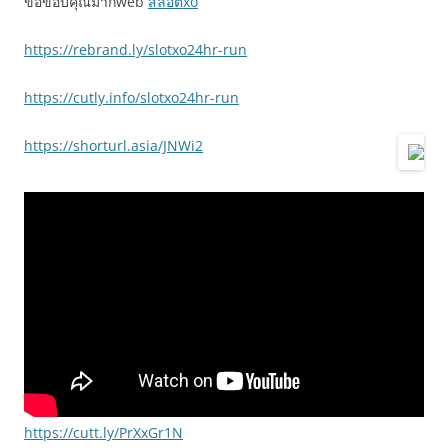
ขอขอบคุณมากweb
สล็อตxo
https://rebrand.ly/slotxo24hr-run
https://cutly.info/slotxo24hr-run
https://shorturl.asia/JNWi2
https://cutt.ly/PrXxGr1N