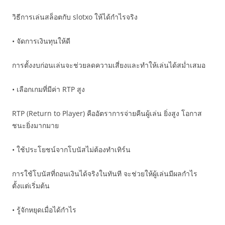
วิธีการเล่นสล็อตกับ slotxo ให้ได้กำไรจริง
• จัดการเงินทุนให้ดี
การตั้งงบก่อนเล่นจะช่วยลดความเสี่ยงและทำให้เล่นได้สม่ำเสมอ
• เลือกเกมที่มีค่า RTP สูง
RTP (Return to Player) คืออัตราการจ่ายคืนผู้เล่น ยิ่งสูง โอกาส
ชนะยิ่งมากมาย
• ใช้ประโยชน์จากโบนัสไม่ต้องทำเทิร์น
การใช้โบนัสที่ถอนเงินได้จริงในทันที จะช่วยให้ผู้เล่นมีผลกำไร
ตั้งแต่เริ่มต้น
• รู้จักหยุดเมื่อได้กำไร