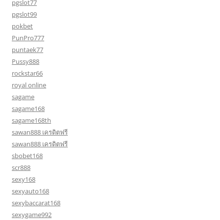
pgslot77
pgslot99
pokbet
PunPro777
puntaek77
Pussy888
rockstar66
royal online
sagame
sagame168
sagame168th
sawan888 เครดิตฟรี
sawan888 เครดิตฟรี
sbobet168
scr888
sexy168
sexyauto168
sexybaccarat168
sexygame992