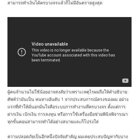
สามารถทำเงินได้ครบวงจรแล้วก็ไม่มีอันตรายสูงสุด
ผู้คนจำนวนไม่ใช้น้อยอาจสงสัยว่าเพราะเหตุไรผมถึงให้คำอธิบาย
ศัพท์ว่ามันเป็น หนทางอันดับ 1 จากประสบการณ์ตรงของผม อย่าง
แรกที่ทำให้มั่นอกมั่นใจคือระบบการทำงานที่ครบวงจร ตั้งแต่การ
ฝากเงิน เบิกเงิน การลงทุน หรือการใช้เครื่องมือช่วยพินิจพิจารณา
ทุกขั้นตอนสามารถทำได้อย่างสบายและก็โปร่งใส
ความปลอดภัยเป็นอีกหนึ่งปัจจัยสำคัญ ผมเคยประสบปัญหากับบาง