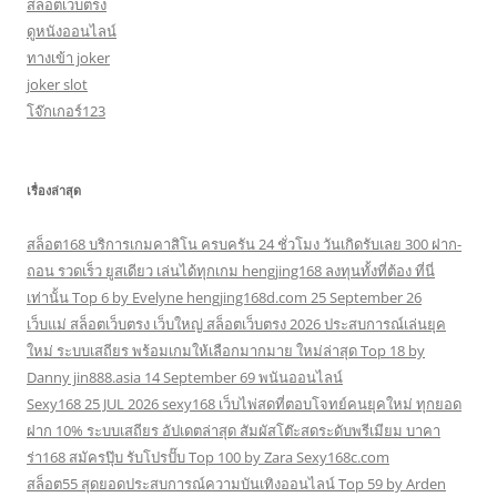
สล็อตเว็บตรง
ดูหนังออนไลน์
ทางเข้า joker
joker slot
โจ๊กเกอร์123
เรื่องล่าสุด
สล็อต168 บริการเกมคาสิโน ครบครัน 24 ชั่วโมง วันเกิดรับเลย 300 ฝาก-
ถอน รวดเร็ว ยูสเดียว เล่นได้ทุกเกม hengjing168 ลงทุนทั้งที่ต้อง ที่นี่
เท่านั้น Top 6 by Evelyne hengjing168d.com 25 September 26
เว็บแม่ สล็อตเว็บตรง เว็บใหญ่ สล็อตเว็บตรง 2026 ประสบการณ์เล่นยุค
ใหม่ ระบบเสถียร พร้อมเกมให้เลือกมากมาย ใหม่ล่าสุด Top 18 by
Danny jin888.asia 14 September 69 พนันออนไลน์
Sexy168 25 JUL 2026 sexy168 เว็บไพ่สดที่ตอบโจทย์คนยุคใหม่ ทุกยอด
ฝาก 10% ระบบเสถียร อัปเดตล่าสุด สัมผัสโต๊ะสดระดับพรีเมียม บาคา
ร่า168 สมัครปุ๊บ รับโปรปั๊บ Top 100 by Zara Sexy168c.com
สล็อต55 สุดยอดประสบการณ์ความบันเทิงออนไลน์ Top 59 by Arden