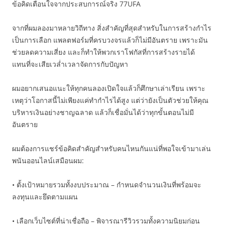
ข้อคิดเตือนใจจากประสบการณ์จริง 77UFA
จากที่ผมลองมาหลายวิถีทาง สิ่งสำคัญที่สุดสำหรับในการสร้างกำไร
เป็นการเลือก แพลตฟอร์มที่ครบวงจรแล้วก็ไม่มีอันตราย เพราะมัน
ช่วยลดความเสี่ยง และก็ทำให้พวกเราโฟกัสที่การสร้างรายได้
แทนที่จะเสียเวล่ำเวลาจัดการกับปัญหา
ผมอยากเสนอแนะให้ทุกคนลองเปิดใจแล้วก็ศึกษาเล่าเรียน เพราะ
เหตุว่าโอกาสนี้ไม่เพียงแค่ทำกำไรได้สูง แต่ว่ายังเป็นตัวช่วยให้คุณ
บริหารเงินอย่างชาญฉลาด แล้วก็เชื่อมั่นได้ว่าทุกขั้นตอนไม่มี
อันตราย
ผมต้องการแชร์ข้อคิดสำคัญสำหรับคนไหนกันแน่ที่พอใจเข้ามาเล่น
พนันออนไลน์เสมือนผม:
• ตั้งเป้าหมายรวมทั้งงบประมาณ – กำหนดจำนวนเงินที่พร้อมจะ
ลงทุนและยึดตามแผน
• เลือกเว็บไซต์ที่น่าเชื่อถือ – พิจารณารีวิวรวมทั้งความนิยมก่อน