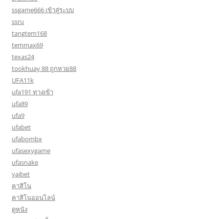
ssgame666 เข้าสู่ระบบ
ssru
tangtem168
temmax69
texas24
tookhuay 88 ถูกหวย88
UFA11k
ufa191 ทางเข้า
ufa89
ufa9
ufabet
ufabombx
ufasexygame
ufasnake
yaibet
คาสิโน
คาสิโนออนไลน์
ดูหนัง