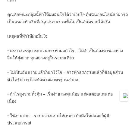
คุณลักษณะกลุ่มนี้ทำให้ผมมั่นใจได้ว่าเว็บไซต์พนันออนไลน์สามารถ
เป็นแหล่งทำเงินที่สนุกสนานรวมทั้งไม่เป็นอันตรายได้จริง
เหตุผลที่ทำให้ผมมั่นใจ
• ครบวงจรทุกกระบวนการทำผลกำไร – ไม่จำเป็นต้องหาช่องทาง
อื่นให้ยุ่งยาก ทุกอย่างอยู่ในระบบเดียว
• ไม่เป็นอันตรายแล้วก็น่าไว้ใจ – การทำธุรกรรมแล้วก็ข้อมูลส่วน
ตัวได้รับการป้องกันตามมาตรฐานสากล
• กำไรสูงรวมทั้งคุ้ม – เริ่มง่าย ลงทุนน้อย แต่ผลตอบแทนต่อ
เนื่อง
• ใช้งานง่าย – ระบบวางแบบให้เหมาะกับมือใหม่และก็ผู้มี
ประสบการณ์