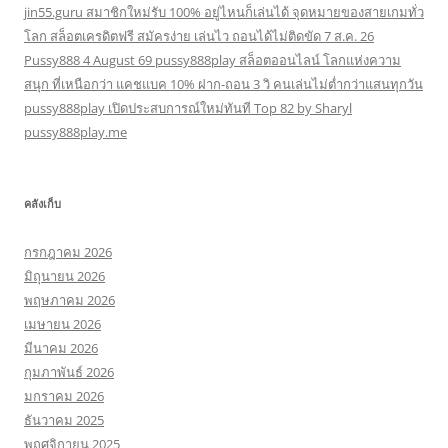
jin55.guru สมาชิกใหม่รับ 100% อยู่ไหนก็เล่นได้ จุดหมายของสายเกมทั่ว
โลก สล็อตเครดิตฟรี สมัครง่าย เล่นไว ถอนได้ไม่ติดขัด 7 ส.ค. 26
Pussy888 4 August 69 pussy888play สล็อตออนไลน์ โลกแห่งความ
สนุก ที่เหนือกว่า แคชแบค 10% ฝาก-ถอน 3 วิ คนเล่นไม่ต่ำกว่าแสนทุกวัน
pussy888play เปิดประสบการณ์ใหม่ทันที Top 82 by Sharyl
pussy888play.me
คลังเก็บ
กรกฎาคม 2026
มิถุนายน 2026
พฤษภาคม 2026
เมษายน 2026
มีนาคม 2026
กุมภาพันธ์ 2026
มกราคม 2026
ธันวาคม 2025
พฤศจิกายน 2025