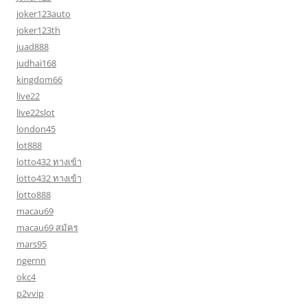
joker123auto
joker123th
juad888
judhai168
kingdom66
live22
live22slot
london45
lot888
lotto432 ทางเข้า
lotto432 ทางเข้า
lotto888
macau69
macau69 สมัคร
mars95
ngernn
okc4
p2vvip