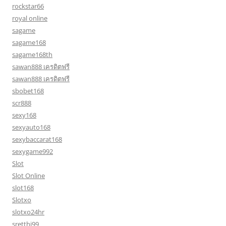
rockstar66
royal online
sagame
sagame168
sagame168th
sawan888 เครดิตฟรี
sawan888 เครดิตฟรี
sbobet168
scr888
sexy168
sexyauto168
sexybaccarat168
sexygame992
Slot
Slot Online
slot168
Slotxo
slotxo24hr
sretthi99