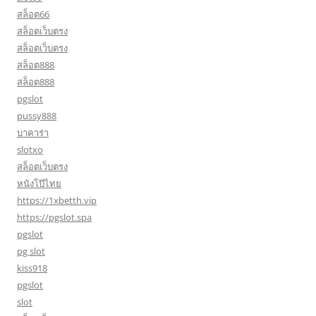
สล็อต66
สล็อตเว็บตรง
สล็อตเว็บตรง
สล็อต888
สล็อต888
pgslot
pussy888
บาคาร่า
slotxo
สล็อตเว็บตรง
หนังโป๊ไทย
https://1xbetth.vip
https://pgslot.spa
pgslot
pg slot
kiss918
pgslot
slot