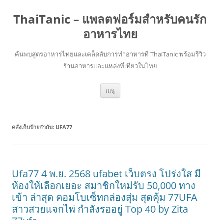
ThaiTanic – แพลตฟอร์มสำหรับคนรัก
อาหารไทย
ค้นพบสูตรอาหารไทยและเคล็ดลับการทำอาหารที่ ThaiTanic พร้อมรีวิว
ร้านอาหารและแหล่งที่เที่ยวในไทย
ข้าม
เมนู
ไป
ยัง
เนื้อหา
คลังเก็บป้ายกำกับ:
UFA77
Ufa77 4 พ.ย. 2568 ufabet เว็บตรง โปร่งใส มี
ห้องให้เลือกเยอะ สมาชิกใหม่รับ 50,000 ทาง
เข้า ล่าสุด คอมโบเซ็ทกล่องสุ่ม สุดคุ้ม 77UFA
สาวสวยแจกไพ่ กำลังรออยู่ Top 40 by Zita