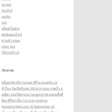
pg slot
kiss918
pgslot
slot
สล็อตเว็บตรง
ดูหนังออนไลน์
ทางเข้า joker
joker slot
โจ๊กเกอร์123
เรื่องล่าสุด
สล็อต168 บริการเกมคาสิโน ครบครัน 24
ชั่วโมง วันเกิดรับเลย 300 ฝาก-ถอน รวดเร็ว ยู
สเดียว เล่นได้ทุกเกม hengjing168 ลงทุนทั้งที่
ต้อง ที่นี่เท่านั้น Top 6 by Evelyne
hengjing168d.com 25 September 26