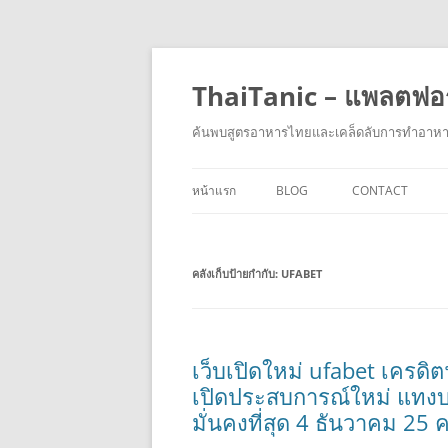
ThaiTanic – แพลตฟอ
ค้นพบสูตรอาหารไทยและเคล็ดลับการทำอาหารที่
หน้าแรก
BLOG
CONTACT
คลังเก็บป้ายกำกับ:
UFABET
เว็บเปิดใหม่ ufabet เครดิ
เปิดประสบการณ์ใหม่ แทง
มั่นคงที่สุด 4 ธันวาคม 25 