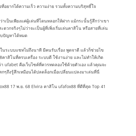
งที่อยากได้ความเร็ว ความง่าย รวมทั้งความบริสุทธิ์ใจ
าเป็นเพียงแค่ผู้เล่นที่โดนหลอกให้ฝาก แม้กระนั้นรู้สึกว่าเขา
ริงๆไม่ว่าจะเป็นผู้ที่เพิ่งเริ่มเล่นคาสิโน หรือสายที่เล่น
ตอบปัญหาได้หมด
ะบบแชทไม่ถึงนาที มีคนรับเรื่อง พูดจาดี แล้วก็ช่วยไข
าสิโนที่ครบเครื่อง ระบบดี ใช้งานง่าย และไม่ทำให้เกิด
ว่า ufabet คือเว็บไซต์ที่ควรทดลองใช้ด้วยตัวเอง แล้วคุณจะ
กๆถึงรู้สึกเหมือนได้ปลดล็อกเมื่อเปลี่ยนแปลงมาเล่นที่นี่
ox88 17 พ.ย. 68 Elvira คาสิโน ufafox88 ที่ดีที่สุด Top 41