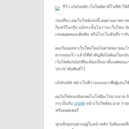
รีวิว ufafox88 เว็บไซต์คาสิโนที่ทำให้
ก่อนที่จะเจอเว็บไซต์แห่งนี้ ผมผ่านมาหลายเว
ก็แชร์ในกรุ๊ป แม้กระนั้นไม่ว่าจะเว็บไหน
เกมหลุดตอนเดิมพัน หรือโปรโมชั่นที่ราวกั
ผมเริ่มมองหาเว็บใหม่โดยไม่คาดหมายอะไร
ฝากถอนเร็ว แล้วก็ที่สำคัญคือไม่ต้องโยกเงิน
เว็บไซต์ufabetที่จะต้องเป็นมาตั้งแต่ตอนแรก
ประชาสัมพันธ์ไว้
ufafox88 หน้าเว็บที่วางแบบมาเพื่อผู้เล่นใ
ผมไม่ใช่คนถนัดเทคโนโลยีอะไรมากมาย ถ้าเก
กระนั้นกับ
ufa88
หน้าเว็บไซต์สะอาด ราย
หรือลอตเตอรี่
ทุกๆสิ่งทุกๆอย่างอยู่ในหน้าหลัก ไม่ต้องกด