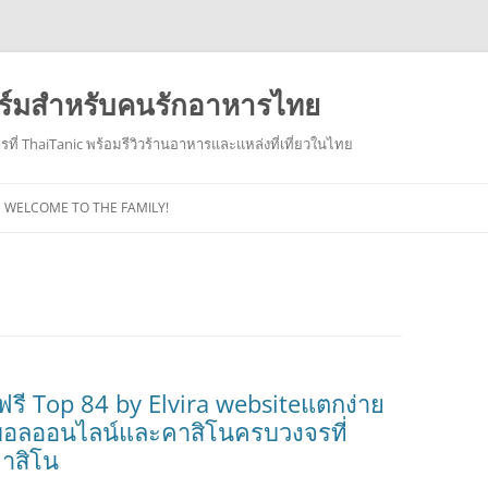
ร์มสำหรับคนรักอาหารไทย
 ThaiTanic พร้อมรีวิวร้านอาหารและแหล่งที่เที่ยวในไทย
ข้าม
ไป
WELCOME TO THE FAMILY!
ยัง
เนื้อหา
ตฟรี Top 84 by Elvira websiteแตกง่าย
บอลออนไลน์และคาสิโนครบวงจรที่
คาสิโน