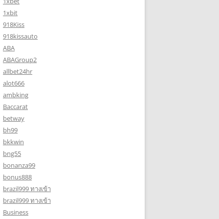
1xbet
1xbit
918Kiss
918kissauto
ABA
ABAGroup2
allbet24hr
alot666
ambking
Baccarat
betway
bh99
bkkwin
bng55
bonanza99
bonus888
brazil999 ทางเข้า
brazil999 ทางเข้า
Business