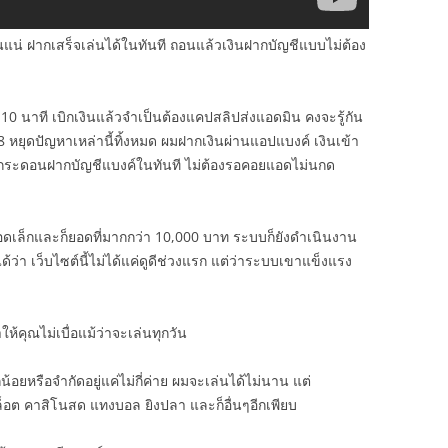
แน่ ฝากเสร็จเล่นได้ในทันที ถอนแล้วเงินฝากบัญชีแบบไม่ต้อง
10 นาที เบิกเงินแล้วจำเป็นต้องแคปสลิปส่งแอดมิน คงจะรู้กัน
88 หยุดปัญหาเหล่านี้ทิ้งหมด ผมฝากเงินผ่านแอปแบงค์ เงินเข้า
ก็กระดอนฝากบัญชีแบงค์ในทันที ไม่ต้องรอคอยแอดไม่นกด
เล็กและก็ยอดที่มากกว่า 10,000 บาท ระบบก็ยังดำเนินงาน
จได้ว่า เว็บไซต์นี้ไม่ได้แค่ดูดีช่วงแรก แต่ว่าระบบเขาแข็งแรง
คุณไม่เบื่อแม้ว่าจะเล่นทุกวัน
อกน้อยหรือจำกัดอยู่แค่ไม่กี่ค่าย ผมจะเล่นได้ไม่นาน แต่
งสล็อต คาสิโนสด แทงบอล ยิงปลา และก็อื่นๆอีกเพียบ