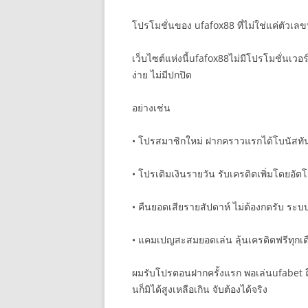
โปรโมชั่นของ ufafox88 ที่ไม่ใช่แค่ตัวเลขห
เว็บไซต์แห่งนี้ufafox88ไม่มีโปรโมชั่นเวอร์
ง่าย ไม่มีปกปิด
อย่างเช่น
• โปรสมาชิกใหม่ ฝากคราวแรกได้โบนัสทัน
• โปรเติมเงินรายวัน รับเครดิตเพิ่มโดยอัตโ
• คืนยอดเสียรายสัปดาห์ ไม่ต้องกดรับ ระบบ
• แคมเปญสะสมยอดเล่น ลุ้นเครดิตฟรีทุกเด
ผมรับโปรตอนฝากครั้งแรก พอเล่นufabet ถึงเท
นก็มิได้สูงเหลือเกิน จับต้องได้จริง