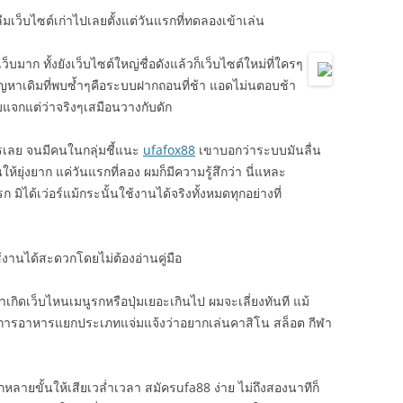
ลืมเว็บไซต์เก่าไปเลยตั้งแต่วันแรกที่ทดลองเข้าเล่น
็บมาก ทั้งยังเว็บไซต์ใหญ่ชื่อดังแล้วก็เว็บไซต์ใหม่ที่ใครๆ
 ปัญหาเดิมที่พบซ้ำๆคือระบบฝากถอนที่ช้า แอดไม่นตอบช้า
บแจกแต่ว่าจริงๆเสมือนวางกับดัก
เลย จนมีคนในกลุ่มชี้แนะ
ufafox88
เขาบอกว่าระบบมันลื่น
ให้ยุ่งยาก แค่วันแรกที่ลอง ผมก็มีความรู้สึกว่า นี่แหละ
 มิได้เว่อร์แม้กระนั้นใช้งานได้จริงทั้งหมดทุกอย่างที่
ช้งานได้สะดวกโดยไม่ต้องอ่านคู่มือ
ิดเว็บไหนเมนูรกหรือปุ่มเยอะเกินไป ผมจะเลี่ยงทันที แม้
การอาหารแยกประเภทแจ่มแจ้งว่าอยากเล่นคาสิโน สล็อต กีฬา
ลึกหลายขั้นให้เสียเวล่ำเวลา สมัครufa88 ง่าย ไม่ถึงสองนาทีก็