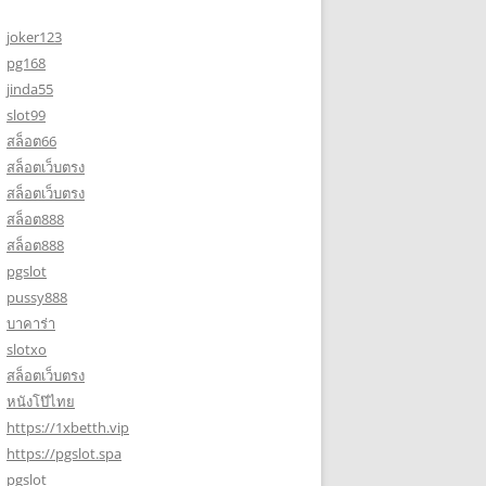
joker123
pg168
jinda55
slot99
สล็อต66
สล็อตเว็บตรง
สล็อตเว็บตรง
สล็อต888
สล็อต888
pgslot
pussy888
บาคาร่า
slotxo
สล็อตเว็บตรง
หนังโป๊ไทย
https://1xbetth.vip
https://pgslot.spa
pgslot