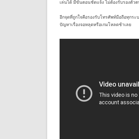
เล่นได้ มีขั้นตอนชัดแจ้ง ไม่ต้องรับรองตัว
อีกจุดที่ถูกใจคือรองรับโทรศัพท์มือถือทุก
ปัญหาเรื่องจอหลุดหรือเกมโหลดช้าเลย