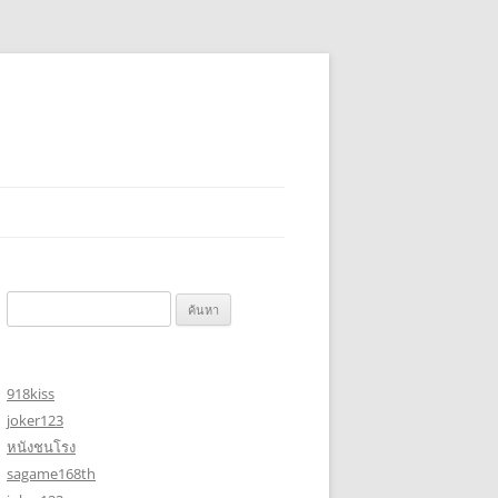
ค้นหา
สำหรับ:
918kiss
joker123
หนังชนโรง
sagame168th