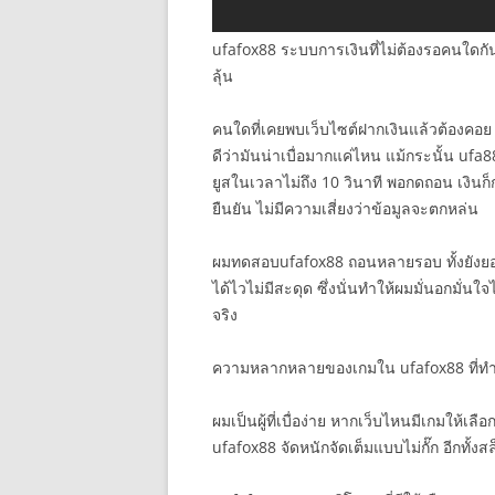
ufafox88 ระบบการเงินที่ไม่ต้องรอคนใดกัน
ลุ้น
คนใดที่เคยพบเว็บไซต์ฝากเงินแล้วต้องคอย 
ดีว่ามันน่าเบื่อมากแค่ไหน แม้กระนั้น ufa
ยูสในเวลาไม่ถึง 10 วินาที พอกดถอน เงิน
ยืนยัน ไม่มีความเสี่ยงว่าข้อมูลจะตกหล่น
ผมทดสอบufafox88 ถอนหลายรอบ ทั้งยังยอด
ได้ไวไม่มีสะดุด ซึ่งนั่นทำให้ผมมั่นอกมั่นใ
จริง
ความหลากหลายของเกมใน ufafox88 ที่ทำให้
ผมเป็นผู้ที่เบื่อง่าย หากเว็บไหนมีเกมให้เลื
ufafox88 จัดหนักจัดเต็มแบบไม่กั๊ก อีกทั้