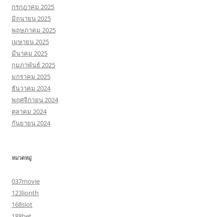
กรกฎาคม 2025
มิถุนายน 2025
พฤษภาคม 2025
เมษายน 2025
มีนาคม 2025
กุมภาพันธ์ 2025
มกราคม 2025
ธันวาคม 2024
พฤศจิกายน 2024
ตุลาคม 2024
กันยายน 2024
หมวดหมู่
037movie
123lionth
168slot
188bet