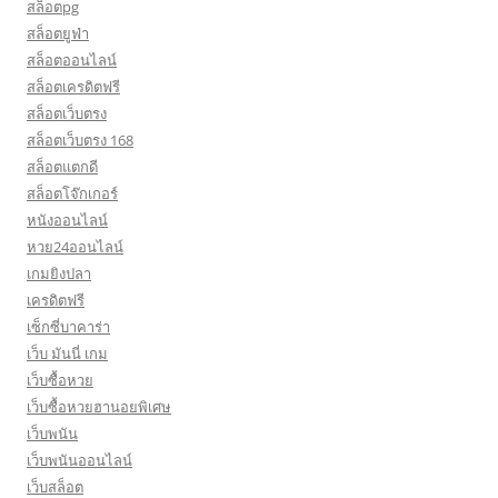
สล็อตpg
สล็อตยูฟ่า
สล็อตออนไลน์
สล็อตเครดิตฟรี
สล็อตเว็บตรง
สล็อตเว็บตรง 168
สล็อตแตกดี
สล็อตโจ๊กเกอร์
หนังออนไลน์
หวย24ออนไลน์
เกมยิงปลา
เครดิตฟรี
เซ็กซี่บาคาร่า
เว็บ มันนี่ เกม
เว็บซื้อหวย
เว็บซื้อหวยฮานอยพิเศษ
เว็บพนัน
เว็บพนันออนไลน์
เว็บสล็อต