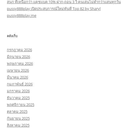
สนุก ที่เหนือกว่า แคชแบค 10% ฝาก-ถอน 3 วิ คนเล่นไม่ต่ำกว่าแสนทุกวัน
pussy888play เปิดประสบการณ์ใหม่ทันที Top 82 by Sharyl
pussy888play.me
คลังเก็บ
กรกฎาคม 2026
มิถุนายน 2026
พฤษภาคม 2026
เมษายน 2026
มีนาคม 2026
กุมภาพันธ์ 2026
มกราคม 2026
ธันวาคม 2025
พฤศจิกายน 2025
ตุลาคม 2025
กันยายน 2025
สิงหาคม 2025