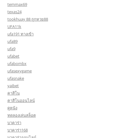
temmax69
texas24
tookhuay 88 ถูกหวย88
UFA11k
ufa191 ทางเข้า
ufa89
ufa9
ufabet
ufabombx
ufasexygame
ufasnake
yaibet
คาสิโน
คาสิโนออนไลน์
ดูหนัง
ทดลองเล่นสล็อต
บาคาร่า
บาคาร่า168
บาคาร่าออนไลน์