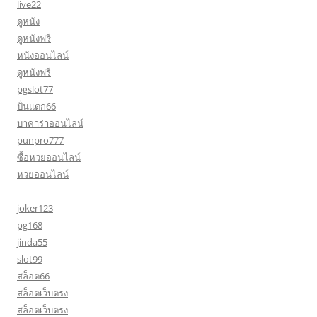
live22
ดูหนัง
ดูหนังฟรี
หนังออนไลน์
ดูหนังฟรี
pgslot77
ปั่นแตก66
บาคาร่าออนไลน์
punpro777
ซื้อหวยออนไลน์
หวยออนไลน์
joker123
pg168
jinda55
slot99
สล็อต66
สล็อตเว็บตรง
สล็อตเว็บตรง