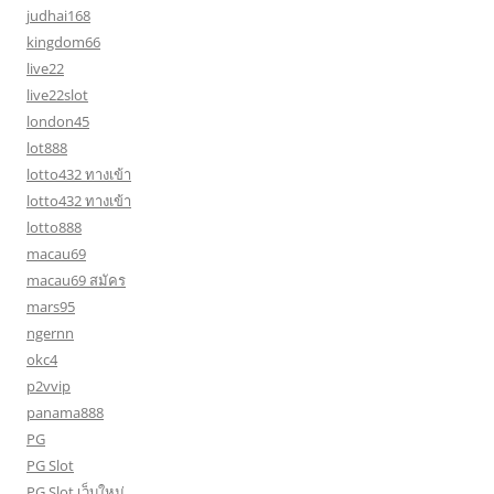
judhai168
kingdom66
live22
live22slot
london45
lot888
lotto432 ทางเข้า
lotto432 ทางเข้า
lotto888
macau69
macau69 สมัคร
mars95
ngernn
okc4
p2vvip
panama888
PG
PG Slot
PG Slot เว็บใหม่