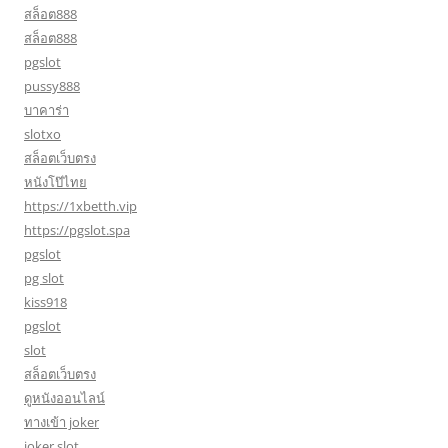
สล็อต888
สล็อต888
pgslot
pussy888
บาคาร่า
slotxo
สล็อตเว็บตรง
หนังโป๊ไทย
https://1xbetth.vip
https://pgslot.spa
pgslot
pg slot
kiss918
pgslot
slot
สล็อตเว็บตรง
ดูหนังออนไลน์
ทางเข้า joker
joker slot