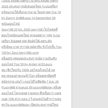
เว็บแม่ สล็อตเว็บตรง เว็บใหญ่ สล็อตเว็บตรง
2026 ประสบการณ์เล่นยุคใหม่ ระบบเสถียร
พร้อมเกมให้เลือกมากมาย ใหม่ล่าสุด Top 18
by Danny jin888.asia 14 September 69
พนันออนไลน์
Sexy168 25 JUL 2026 sexy168 เว็บไพ่สดที่
ตอบโจทย์คนยุคใหม่ ทุกยอดฝาก 10% ระบบ
เสถียร อัปเดตล่าสุด สัมผัสโต๊ะสดระดับ
พรีเมียม บาคาร่า168 สมัครปุ๊บ รับโปรปั๊บ Top
100 by Zara Sexy168c.com
สล็อต55 สุดยอดประสบการณ์ความบันเทิง
ออนไลน์ Top 59 by Arden jin55.guru
สมาชิกใหม่รับ 100% อยู่ไหนก็เล่นได้ จุด
หมายของสายเกมทั่วโลก สล็อตเครดิตฟรี
สมัครง่าย เล่นไว ถอนได้ไม่ติดขัด 7 ส.ค. 26
Pussy888 4 August 69 pussy888play สล็อต
ออนไลน์ โลกแห่งความสนุก ที่เหนือกว่า แคช
แบค 10% ฝาก-ถอน 3 วิ คนเล่นไม่ต่ำกว่าแสน
ทุกวัน pussy888play เปิดประสบการณ์ใหม่