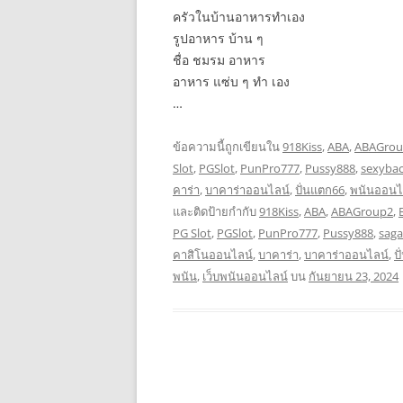
ครัวในบ้านอาหารทำเอง
รูปอาหาร บ้าน ๆ
ชื่อ ชมรม อาหาร
อาหาร แซ่บ ๆ ทํา เอง
…
ข้อความนี้ถูกเขียนใน
918Kiss
,
ABA
,
ABAGrou
Slot
,
PGSlot
,
PunPro777
,
Pussy888
,
sexybac
คาร่า
,
บาคาร่าออนไลน์
,
ปั่นแตก66
,
พนันออนไ
และติดป้ายกำกับ
918Kiss
,
ABA
,
ABAGroup2
,
PG Slot
,
PGSlot
,
PunPro777
,
Pussy888
,
sag
คาสิโนออนไลน์
,
บาคาร่า
,
บาคาร่าออนไลน์
,
ป
พนัน
,
เว็บพนันออนไลน์
บน
กันยายน 23, 2024