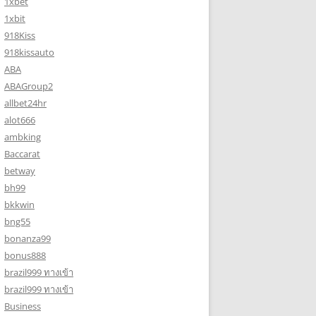
1xbet
1xbit
918Kiss
918kissauto
ABA
ABAGroup2
allbet24hr
alot666
ambking
Baccarat
betway
bh99
bkkwin
bng55
bonanza99
bonus888
brazil999 ทางเข้า
brazil999 ทางเข้า
Business