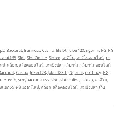
p2
,
Baccarat
,
Business
,
Casino
,
Jilislot
,
Joker123
,
ngernn
,
PG
,
PG
carat168
,
Slot
,
Slot Online
,
Slotxo
,
คาสิโน
,
คาสิโนออนไลน์
,
บา
ลน์
,
สล็อต
,
สล็อตออนไลน์
,
เกมยิงปลา
,
เว็บพนัน
,
เว็บพนันออนไลน์
Baccarat
,
Casino
,
Joker123
,
Joker123th
,
Ngernn
,
no1huay
,
PG
,
ame168th
,
sexybaccarat168
,
Slot
,
Slot Online
,
Slotxo
,
คาสิโน
,
ั่นแตก66
,
พนันออนไลน์
,
สล็อต
,
สล็อตออนไลน์
,
เกมยิงปลา
,
เว็บ